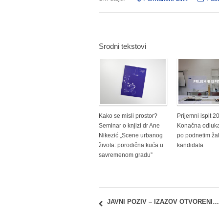
Srodni tekstovi
Kako se misli prostor?
Prijemni ispit 2
Seminar o knjizi dr Ane
Konačna odluk
Nikezić „Scene urbanog
po podnetim ž
života: porodična kuća u
kandidata
savremenom gradu”
JAVNI POZIV – IZAZOV OTVORENIH PODATAKA – DO 10 HILJADA DOLARA ZA NAJBOLJE IDEJE ZASNOVANE NA OTVORENIM PODACIMA