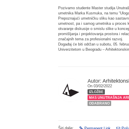
Pozivamo studente Master studija Unutrašn
umetnika Marka Kusmuka, na temu “Uloga s
Prepoznajući umetničku sliku kao sastavni
umetnost, pa i samog umetnika u proces ko
otvaranje diskusije o smislu slike u koncep
promišljanja i projektovanja prostora i relac
značajnih tema za profesionalni razvoj.
Događaj će biti održan u subotu, 05. febru
Univerzitetom u Beogradu – Arhitektonski
Autor:
Arhitektonsk
On 03/02/2022
IZLOŽBE
MAS UNUTRAŠNJA AR
ODABRANO
Širi dalje:
Permanent Link
Poša