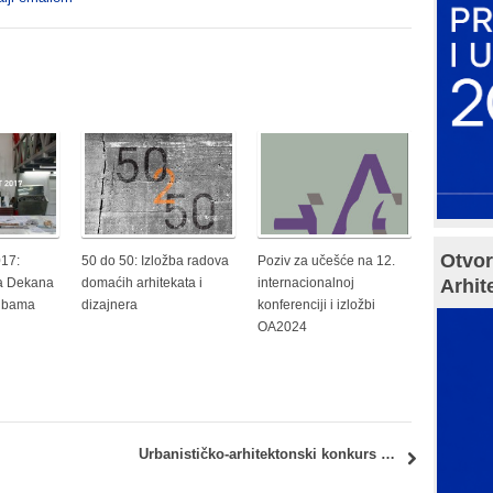
Otvor
017:
50 do 50: Izložba radova
Poziv za učešće na 12.
Arhit
a Dekana
domaćih arhitekata i
internacionalnoj
albama
dizajnera
konferenciji i izložbi
OA2024
Urbanističko-arhitektonski konkurs za urbanu obnovu i rehabilitaciju prostorne kulturno-istorijske celine „Vojno-tehnički zavod u Kragujevcu“