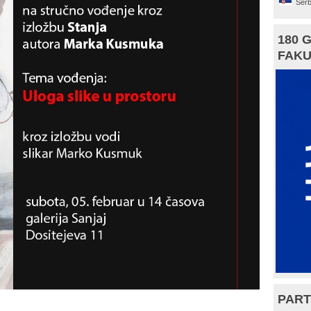
Serb
180 
FAKU
PART