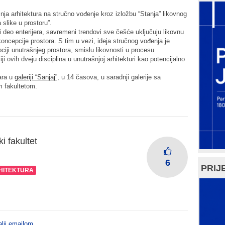
ja arhitektura na stručno vođenje kroz izložbu “Stanja” likovnog
like u prostoru”.
 deo enterijera, savremeni trendovi sve češće uključuju likovnu
ncepcije prostora. S tim u vezi, ideja stručnog vođenja je
ciji unutrašnjeg prostora, smislu likovnosti u procesu
iji ovih dveju disciplina u unutrašnjoj arhitekturi kao potencijalno
ara u
galeriji “Sanjaj”
, u 14 časova, u saradnji galerije sa
m fakultetom.
i fakultet
6
PRIJE
HITEKTURA
lji emailom