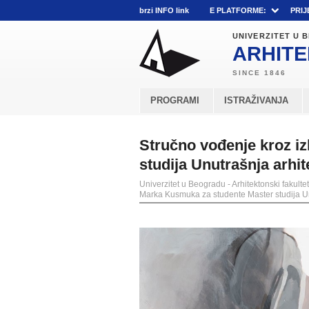
brzi INFO link
E PLATFORME:
PRIJ
UNIVERZITET U
ARHITE
PROGRAMI
ISTRAŽIVANJA
Stručno vođenje kroz i
studija Unutrašnja arhit
Univerzitet u Beogradu - Arhitektonski fakultet
Marka Kusmuka za studente Master studija Un