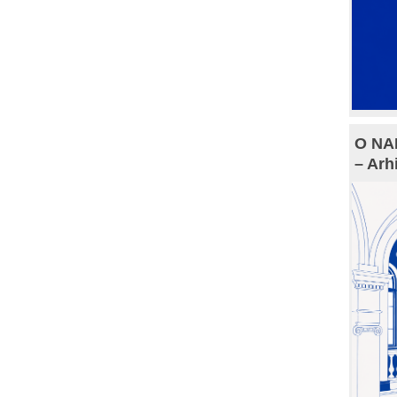
O NAM
– Arh