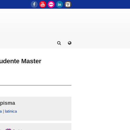
Facebook
YouTube
Flickr
LinkedIn
Instagram
tudente Master
 pisma
а
|
latinica