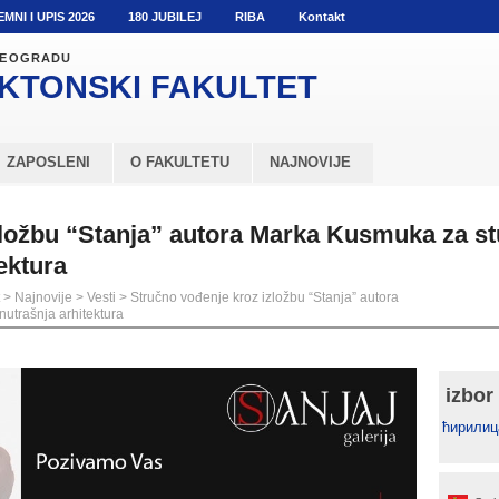
EMNI I UPIS 2026
180 JUBILEJ
RIBA
Kontakt
 BEOGRADU
KTONSKI
FAKULTET
ZAPOSLENI
O FAKULTETU
NAJNOVIJE
zložbu “Stanja” autora Marka Kusmuka za s
ektura
>
Najnovije
>
Vesti
>
Stručno vođenje kroz izložbu “Stanja” autora
utrašnja arhitektura
izbor
ћирилиц