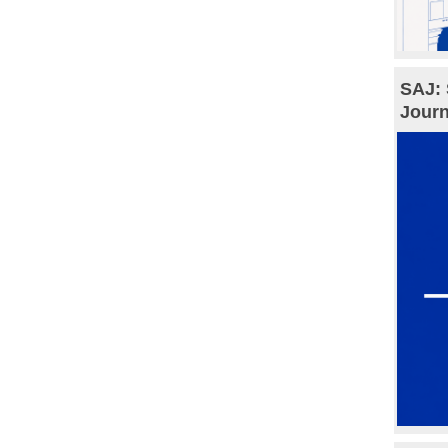
SAJ: 
Journ