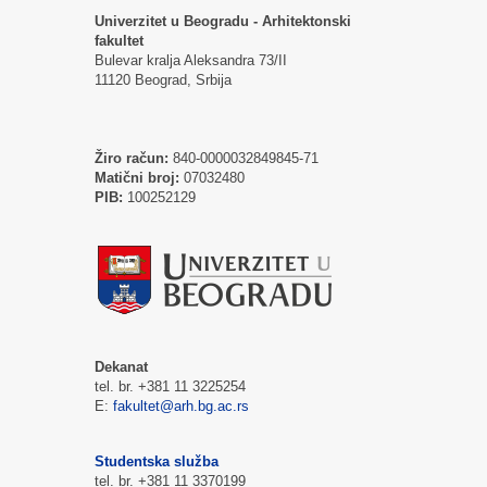
Univerzitet u Beogradu - Arhitektonski
fakultet
Bulevar kralja Aleksandra 73/II
11120 Beograd, Srbija
Žiro račun:
840-0000032849845-71
Matični broj:
07032480
PIB:
100252129
Dekanat
tel. br. +381 11 3225254
E:
fakultet@arh.bg.ac.rs
Studentska služba
tel. br. +381 11 3370199