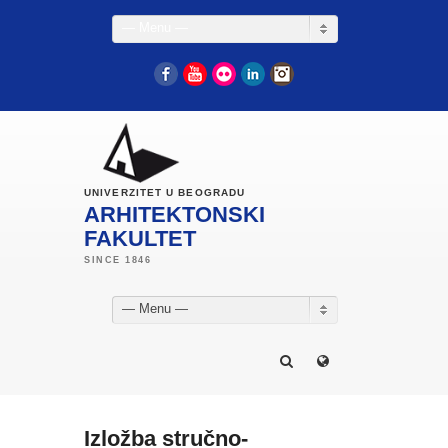
— Menu —
Facebook
YouTube
Flickr
LinkedIn
Instagram
UNIVERZITET U BEOGRADU
ARHITEKTONSKI
FAKULTET
— Menu —
Izložba stručno-