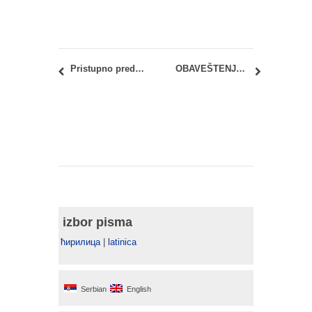
Pristupno predavanje 25.09.2020 – SPORTSKI OVJEKTI – POSEBNI PROBLEMI PROJEKTOVANJA
OBAVEŠTENJE POVODOM POČETKA NOVE ŠKOLSKE GODINE
izbor pisma
ћирилица
|
latinica
Serbian
English