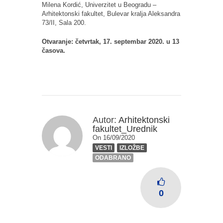
Milena Kordić, Univerzitet u Beogradu –
Arhitektonski fakultet, Bulevar kralja Aleksandra
73/II, Sala 200.
Otvaranje: četvrtak, 17. septembar 2020. u 13
časova.
Autor:
Arhitektonski
fakultet_Urednik
On 16/09/2020
VESTI
IZLOŽBE
ODABRANO
0