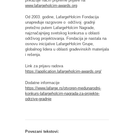
prikazuje način pripreme prijave na
www.lafargeholcim-awards.org
Od 2003. godine, LafargeHolcim Fondacija
unapređuje razgovore o održivoj gradnji
pretežno putem LafargeHolcim Nagrade,
najznačajnijeg svetskog konkursa u oblasti
održivog projektovanja. Fondacija je nastala na
osnovu inicijative LafargeHolcim Grupe,
globalnog lidera u oblasti građevinskih materijala
i rešenja.
Link za prijavu radova
https://application.lafargeholcim-awards.org/
Dodatne informacije
https://www.lafarge.rs/otvoren-medunarodni-
konkurs-lafargeholcim-nagrada-za-projekte-
odrzive-gradnje
Povezani tekstovi: