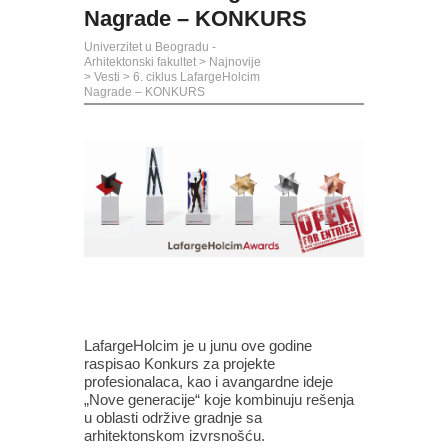
Nagrade – KONKURS
Univerzitet u Beogradu -
Arhitektonski fakultet
>
Najnovije
>
Vesti
>
6. ciklus LafargeHolcim
Nagrade – KONKURS
LafargeHolcim je u junu ove godine
raspisao Konkurs za projekte
profesionalaca, kao i avangardne ideje
„Nove generacije“ koje kombinuju rešenja
u oblasti održive gradnje sa
arhitektonskom izvrsnošću.