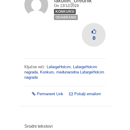
fakultet_Urednik
On 13/12/2019
KONKURSI
ODABRANO
0
Ključne reči:
LafargeHolcim
,
LafargeHolcim
nagrada
,
Konkurs
,
međunarodna LafargeHolcim
nagrada
Permanent Link
Pošalji emailom
Srodni tekstovi