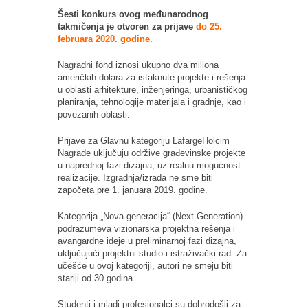
Šesti konkurs ovog međunarodnog
takmičenja je otvoren za prijave
do 25.
februara 2020. godine.
Nagradni fond iznosi ukupno dva miliona
američkih dolara za istaknute projekte i rešenja
u oblasti arhitekture, inženjeringa, urbanističkog
planiranja, tehnologije materijala i gradnje, kao i
povezanih oblasti.
Prijave za Glavnu kategoriju LafargeHolcim
Nagrade uključuju održive građevinske projekte
u naprednoj fazi dizajna, uz realnu mogućnost
realizacije. Izgradnja/izrada ne sme biti
započeta pre 1. januara 2019. godine.
Kategorija „Nova generacija“ (Next Generation)
podrazumeva vizionarska projektna rešenja i
avangardne ideje u preliminarnoj fazi dizajna,
uključujući projektni studio i istraživački rad. Za
učešće u ovoj kategoriji, autori ne smeju biti
stariji od 30 godina.
Studenti i mladi profesionalci su dobrodošli za