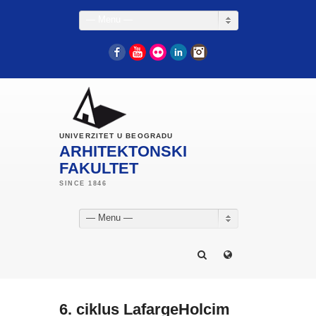
— Menu —
Facebook
YouTube
Flickr
LinkedIn
Instagram
UNIVERZITET U BEOGRADU
ARHITEKTONSKI
FAKULTET
— Menu —
6. ciklus LafargeHolcim