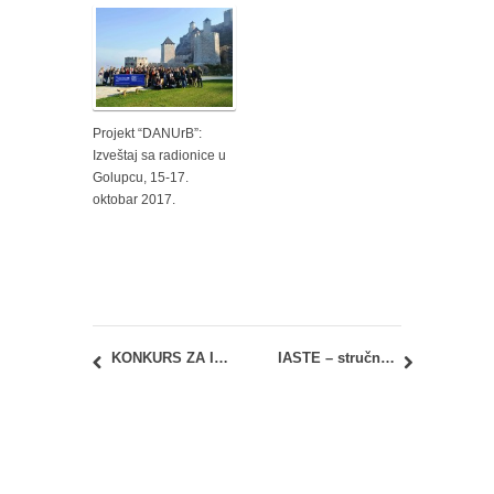
Projekt “DANUrB”:
Izveštaj sa radionice u
Golupcu, 15-17.
oktobar 2017.
KONKURS ZA IZRADU REŠENJA SPOMEN-HRAMA I PARTERNOG UREĐENJA U PORTI VAZNESENJSKOG HRAMA
IASTE – stručna praksa u inostranstvu u toku 2020. godine – KONKURS ZA STUDENTE UNIVERZITETA U BEOGRADU