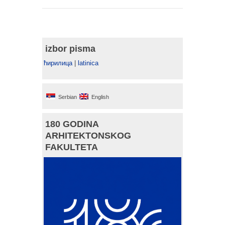
izbor pisma
ћирилица
|
latinica
Serbian
English
180 GODINA
ARHITEKTONSKOG
FAKULTETA