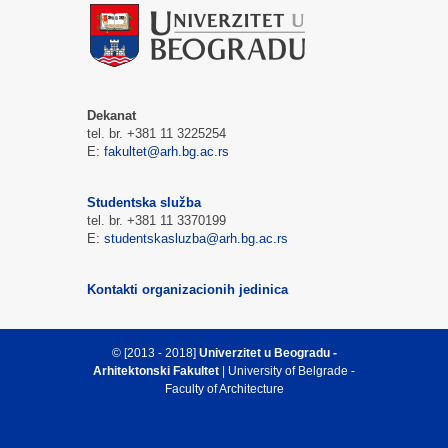
Dekanat
tel. br. +381 11 3225254
E:
fakultet@arh.bg.ac.rs
Studentska služba
tel. br. +381 11 3370199
E:
studentskasluzba@arh.bg.ac.rs
Kontakti organizacionih jedinica
© [2013 - 2018]
Univerzitet u Beogradu -
Arhitektonski Fakultet
| University of Belgrade -
Faculty of Architecture
Vrh strane