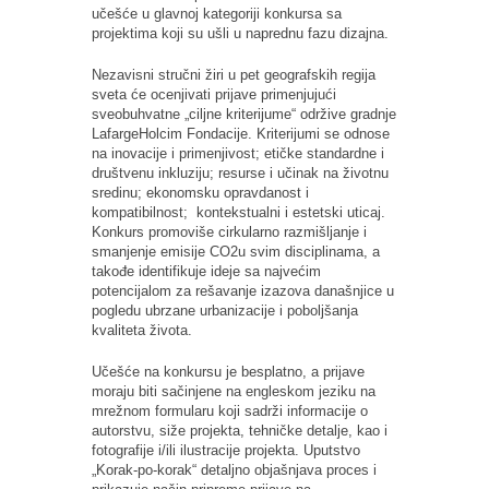
učešće u glavnoj kategoriji konkursa sa
projektima koji su ušli u naprednu fazu dizajna.
Nezavisni stručni žiri u pet geografskih regija
sveta će ocenjivati prijave primenjujući
sveobuhvatne „ciljne kriterijume“ održive gradnje
LafargeHolcim Fondacije. Kriterijumi se odnose
na inovacije i primenjivost; etičke standardne i
društvenu inkluziju; resurse i učinak na životnu
sredinu; ekonomsku opravdanost i
kompatibilnost; kontekstualni i estetski uticaj.
Konkurs promoviše cirkularno razmišljanje i
smanjenje emisije CO2u svim disciplinama, a
takođe identifikuje ideje sa najvećim
potencijalom za rešavanje izazova današnjice u
pogledu ubrzane urbanizacije i poboljšanja
kvaliteta života.
Učešće na konkursu je besplatno, a prijave
moraju biti sačinjene na engleskom jeziku na
mrežnom formularu koji sadrži informacije o
autorstvu, siže projekta, tehničke detalje, kao i
fotografije i/ili ilustracije projekta. Uputstvo
„Korak-po-korak“ detaljno objašnjava proces i