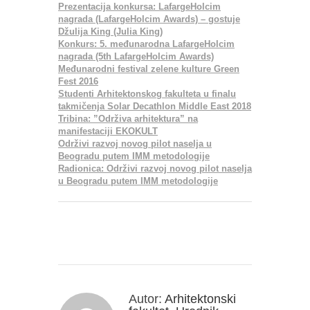
Prezentacija konkursa: LafargeHolcim
nagrada (LafargeHolcim Awards) – gostuje
Džulija King (Julia King)
Konkurs: 5. međunarodna LafargeHolcim
nagrada (5th LafargeHolcim Awards)
Međunarodni festival zelene kulture Green
Fest 2016
Studenti Arhitektonskog fakulteta u finalu
takmičenja Solar Decathlon Middle East 2018
Tribina: ”Održiva arhitektura” na
manifestaciji EKOKULT
Održivi razvoj novog pilot naselja u
Beogradu putem IMM metodologije
Radionica: Održivi razvoj novog pilot naselja
u Beogradu putem IMM metodologije
Autor:
Arhitektonski