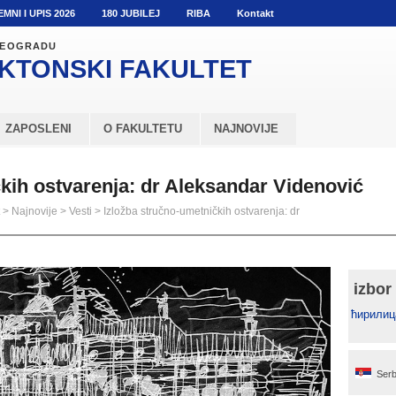
EMNI I UPIS 2026
180 JUBILEJ
RIBA
Kontakt
 BEOGRADU
KTONSKI
FAKULTET
ZAPOSLENI
O FAKULTETU
NAJNOVIJE
kih ostvarenja: dr Aleksandar Videnović
>
Najnovije
>
Vesti
>
Izložba stručno-umetničkih ostvarenja: dr
izbor
ћирилиц
Serb