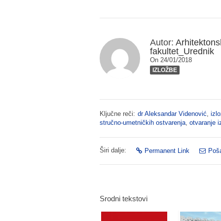
Autor:
Arhitektons
fakultet_Urednik
On 24/01/2018
IZLOŽBE
Ključne reči:
dr Aleksandar Videnović
,
izl
stručno-umetničkih ostvarenja
,
otvaranje i
Širi dalje:
Permanent Link
Poša
Srodni tekstovi