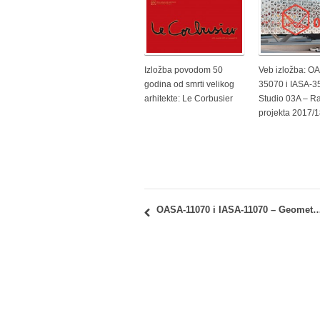
Izložba povodom 50
Veb izložba: O
godina od smrti velikog
35070 i IASA-3
arhitekte: Le Corbusier
Studio 03A – R
projekta 2017/
OASA-11070 i IASA-11070 – Geometrija oblika 1: polaganje nak