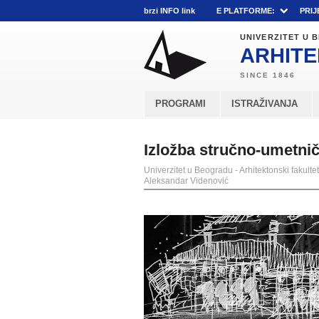
brzi INFO link
E PLATFORME:
PRIJ
UNIVERZITET U
ARHITE
PROGRAMI
ISTRAŽIVANJA
Izložba stručno-umetnič
Univerzitet u Beogradu - Arhitektonski fakultet
Aleksandar Videnović