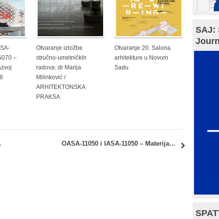
SAJ: 
Journ
ASA-
Otvaranje izložbe
Otvaranje 20. Salona
5070 –
stručno-umetničkih
arhitekture u Novom
azvoj
radova: dr Marija
Sadu
18
Milinković /
ARHITEKTONSKA
PRAKSA
nadnih kolokvijuma
OASA-11050 i IASA-11050 – Materijali i fizika zgrada: naknadni kolokvijum i uvid u rezultate predispitnih aktivnosti i drugog kolokvijuma
SPAT