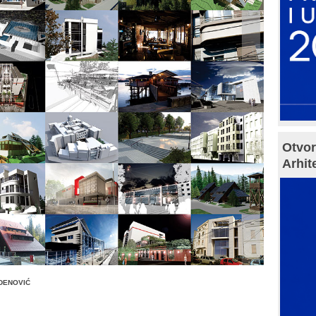
Otvor
Arhit
IDENOVIĆ