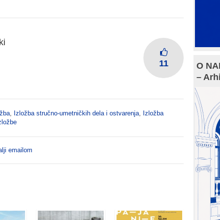
ki
11
O NAM
– Arh
ožba
,
Izložba stručno-umetničkih dela i ostvarenja
,
Izložba
zložbe
lji emailom