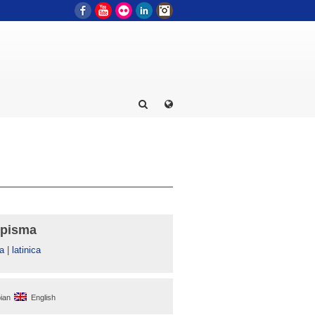
Facebook
YouTube
Flickr
LinkedIn
Instagram
 pisma
а
|
latinica
ian
English