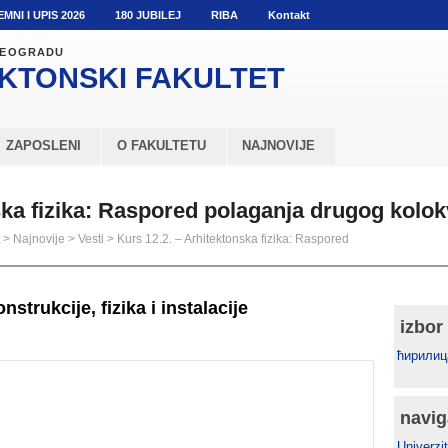
EMNI I UPIS 2026
180 JUBILEJ
RIBA
Kontakt
 BEOGRADU
KTONSKI
FAKULTET
ZAPOSLENI
O FAKULTETU
NAJNOVIJE
ska fizika: Raspored polaganja drugog kolo
>
Najnovije
>
Vesti
>
Kurs 12.2. – Arhitektonska fizika: Raspored
strukcije, fizika i instalacije
izbor
ћирилиц
navig
Univerzit