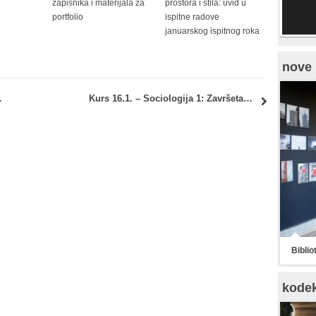
zapisnika i materijala za
prostora i stila: uvid u
portfolio
ispitne radove
januarskog ispitnog roka
nove 
 drugog kolokvijuma
Kurs 16.1. – Sociologija 1: Završetak nastave i materijal za spremanje ispita
Biblio
kode