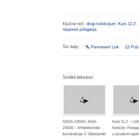
Ključne reči:
drugi kolokvijum
,
Kurs 12.2. 
raspored polaganja
Širi dalje:
Permanent Link
Poša
Srodni tekstovi
OASA-23040 i IASA-
Kurs 11.2. – Ur
23040 – Arhitektonske
funkcije: Polaga
konstrukcije 3: Oktobarski
u junskom ispi