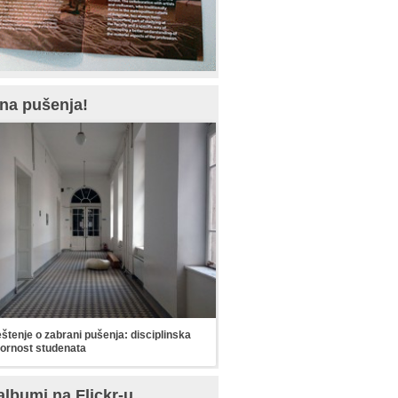
na pušenja!
tenje o zabrani pušenja: disciplinska
ornost studenata
albumi na Flickr-u