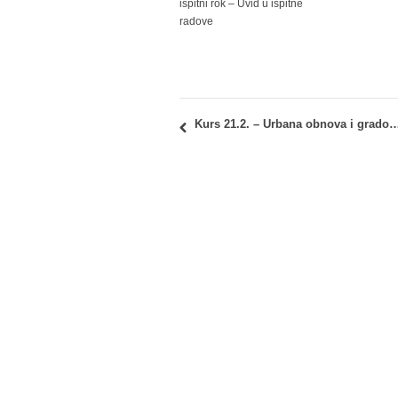
ispitni rok – Uvid u ispitne
radove
Kurs 21.2. – Urbana obnova i gradovi Srbije: Raspored polaganja