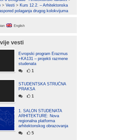
e
>
Vesti
>
Kurs 12.2. – Arhitektonska
Raspored polaganja drugog kolokvijuma
ian
English
vije vesti
Evropski program Erazmus
+KA131 – projekti razmene
studenata
1
STUDENTSKA STRUČNA
PRAKSA
1
1. SALON STUDENATA
ARHITEKTURE: Nova
regionalna platforma
arhitektonskog obrazovanja
5