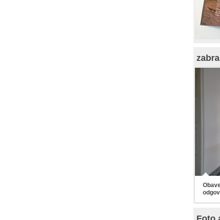
zabra
Obaveš
odgov
Foto 