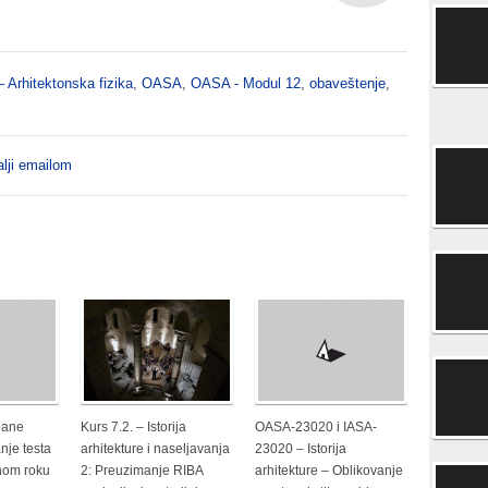
– Arhitektonska fizika
,
OASA
,
OASA - Modul 12
,
obaveštenje
,
lji emailom
bane
Kurs 7.2. – Istorija
OASA-23020 i IASA-
nje testa
arhitekture i naseljavanja
23020 – Istorija
tnom roku
2: Preuzimanje RIBA
arhitekture – Oblikovanje