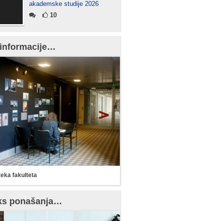
akademske studije 2026
10
informacije…
teka fakulteta
ks ponašanja…