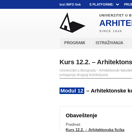
brzi INFO link
E PLATFORME:
PRIJ
UNIVERZITET U
ARHITE
PROGRAMI
ISTRAŽIVANJA
Kurs 12.2. – Arhitekton
Univerzitet u Beogradu - Arhitektonski fakultet
polaganja drugog kolokvijuma
Modul 12
– Arhitektonske kon
Obaveštenje
Predmet:
Kurs 12.2. – Arhitektonska fizika