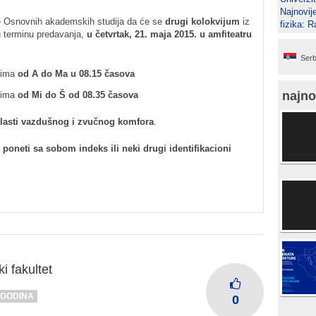
Najnovij
e Osnovnih akademskih studija da će se
drugi kolokvijum
iz
fizika: 
u terminu predavanja,
u četvrtak, 21. maja 2015. u amfiteatru
Serb
ovima
od A do Ma u 08.15 časova
najno
ovima
od Mi do Š od 08.35 časova
lasti vazdušnog i zvučnog komfora
.
oneti sa sobom indeks ili neki drugi identifikacioni
i fakultet
 GODINA
0