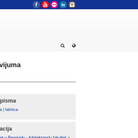
Facebook
YouTube
Flickr
LinkedIn
Instagram
kvijuma
 pisma
а
|
latinica
acija
et u Beogradu - Arhitektonski fakultet
>