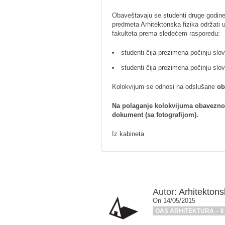
Obaveštavaju se studenti druge godin
predmeta Arhitektonska fizika održati 
fakulteta prema sledećem rasporedu:
studenti čija prezimena počinju sl
studenti čija prezimena počinju sl
Kolokvijum se odnosi na odslušane
ob
Na polaganje kolokvijuma obavezno p
dokument (sa fotografijom).
Iz kabineta
Autor:
Arhitektonsk
On 14/05/2015
OAS ARHITEKTURA – II