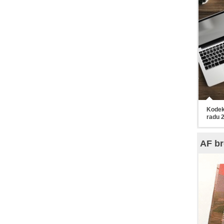
Kodek
radu 
AF br