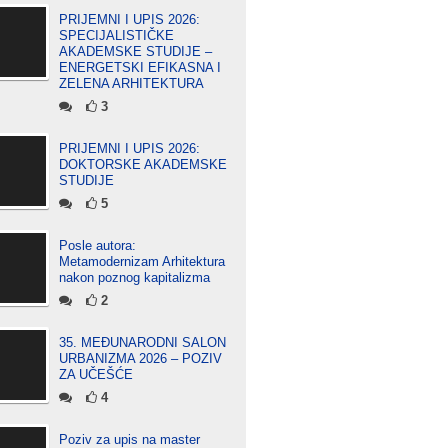
PRIJEMNI I UPIS 2026:
SPECIJALISTIČKE
AKADEMSKE STUDIJE –
ENERGETSKI EFIKASNA I
ZELENA ARHITEKTURA
3
PRIJEMNI I UPIS 2026:
DOKTORSKE AKADEMSKE
STUDIJE
5
Posle autora:
Metamodernizam Arhitektura
nakon poznog kapitalizma
2
35. MEĐUNARODNI SALON
URBANIZMA 2026 – POZIV
ZA UČEŠĆE
4
Poziv za upis na master