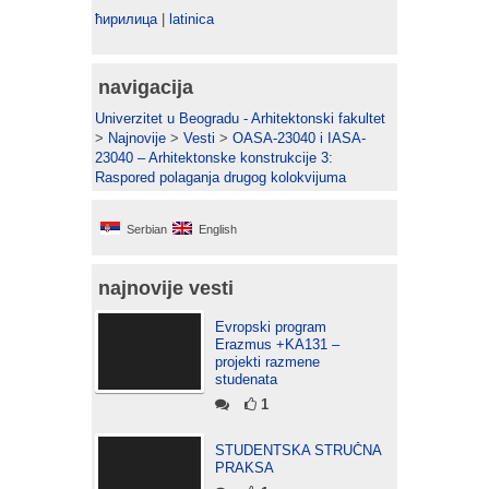
ћирилица
|
latinica
navigacija
Univerzitet u Beogradu - Arhitektonski fakultet
>
Najnovije
>
Vesti
>
OASA-23040 i IASA-
23040 – Arhitektonske konstrukcije 3:
Raspored polaganja drugog kolokvijuma
Serbian
English
najnovije vesti
Evropski program
Erazmus +KA131 –
projekti razmene
studenata
1
STUDENTSKA STRUČNA
PRAKSA