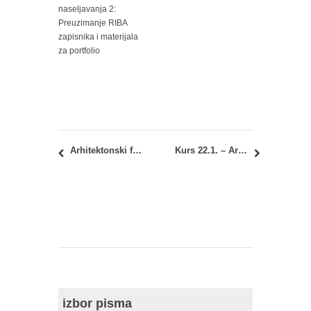
naseljavanja 2:
Preuzimanje RIBA
zapisnika i materijala
za portfolio
Arhitektonski fakultet je proslavio jubilej „170 godina visokoškolske nastave u oblasti arhitekture“ u Srbiji
Kurs 22.1. – Arhitektonske konstrukcije 3: Pohađanje nastave i polaganje kolokvijuma
izbor pisma