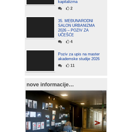
kapitalizma
2
35. MEĐUNARODNI
SALON URBANIZMA
2026 – POZIV ZA
UČEŠĆE
4
Poziv za upis na master
akademske studije 2026
11
nove informacije…