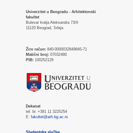
Univerzitet u Beogradu - Arhitektonski
fakultet
Bulevar kralja Aleksandra 73/II
11120 Beograd, Srbija
Žiro račun:
840-0000032849845-71
Matični broj:
07032480
PIB:
100252129
Dekanat
tel. br. +381 11 3225254
E:
fakultet@arh.bg.ac.rs
Studentska služba