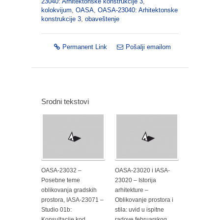
23040: Arhitektonske konstrukcije 3
,
kolokvijum
,
OASA
,
OASA-23040: Arhitektonske
konstrukcije 3
,
obaveštenje
Permanent Link
Pošalji emailom
Srodni tekstovi
OASA-23032 –
OASA-23020 i IASA-
Posebne teme
23020 – Istorija
oblikovanja gradskih
arhitekture –
prostora, IASA-23071 –
Oblikovanje prostora i
Studio 01b:
stila: uvid u ispitne
Konsultacije kod
radove februarskog