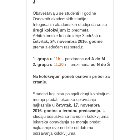
3
Obaveštavaju se studenti II godine
Osnovnih akademskih studija i
Integrisanih akademskih studija da će se
drugi kolokvijum
iz predmeta
Arhitektonske konstrukcije 3 održati
u
četvrtak, 24. novembra 2016. godine
prema sledećem rasporedu:
1. grupa u
11h
– prezimena
od A do M
2. grupa u
11.30h
– prezimena
od N do Š
Na kolokvijum poneti osnovni pribor za
crtanje.
Studenti koji nisu polagali drugi kolokvijum
moraju predati lekarsko opravdanje
najkasnije
u četvrtak, 17. novembra
2016. godine u terminu predavanja.
U
slučaju odsustva sa narednih kolokvijuma
lekarska opravdanja se moraju predati
najkasnije dve nedelje od datuma
održavanja kolokvijuma.