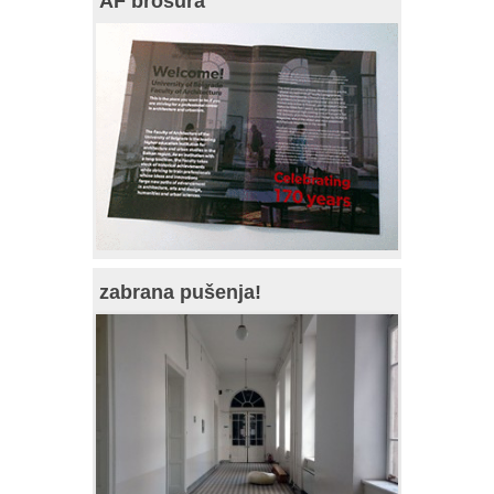
AF brošura
zabrana pušenja!