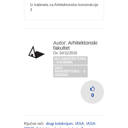
Iz kabineta za Arhitektonske konstrukcije
3
Autor:
Arhitektonski
fakultet
On 10/11/2016
IAS ARHITEKTURA
- II GODINA
OAS
ARHITEKTURA – II
GODINA
0
Ključne reči:
drugi kolokvijum
,
IASA
,
IASA-