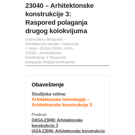
23040 – Arhitektonske
konstrukcije 3:
Raspored polaganja
drugog kolokvijuma
Univerzitet u Beogradu -
Arhitektonski fakultet
>
Najnovije
>
Vesti
>
OASA-23040 i IASA-
23040 – Arhitektonske
konstrukcije 3: Raspored
polaganja drugog kolokvijuma
Obaveštenje
Studijska celina:
Arhitektonske tehnologije –
Arhitektonske konstrukcije 3
Predmet:
OASA-23040: Arhitektonske
konstrukcije 3
IASA-23040: Arhitektonske konstrukcije