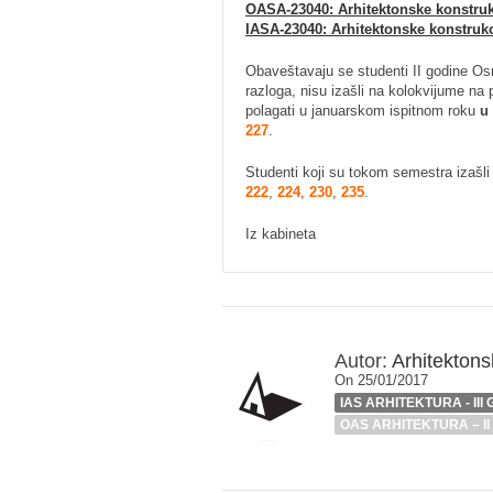
OASA-23040: Arhitektonske konstruk
IASA-23040: Arhitektonske konstrukc
Obaveštavaju se studenti II godine Osn
razloga, nisu izašli na kolokvijume n
polagati u januarskom ispitnom roku
u 
227
.
Studenti koji su tokom semestra izašli
222
,
224
,
230
,
235
.
Iz kabineta
Autor:
Arhitektonsk
On 25/01/2017
IAS ARHITEKTURA - III
OAS ARHITEKTURA – II