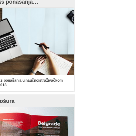
ks ponašanja…
s ponašanja u naučnoistraživačkom
2018
ošura