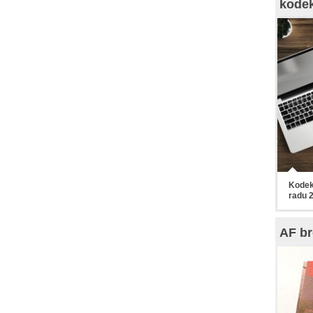
kode
Kodek
radu 
AF br