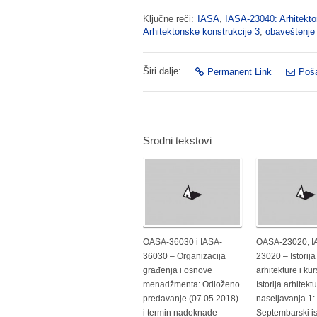
Ključne reči:
IASA
,
IASA-23040: Arhitekto
Arhitektonske konstrukcije 3
,
obaveštenje
Širi dalje:
Permanent Link
Poša
Srodni tekstovi
OASA-36030 i IASA-
OASA-23020, I
36030 – Organizacija
23020 – Istorija
građenja i osnove
arhitekture i kur
menadžmenta: Odloženo
Istorija arhitektu
predavanje (07.05.2018)
naseljavanja 1:
i termin nadoknade
Septembarski is