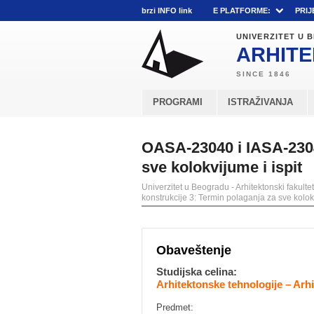
brzi INFO link
E PLATFORME:
PRIJ
UNIVERZITET U
ARHITE
PROGRAMI
ISTRAŽIVANJA
OASA-23040 i IASA-2304
sve kolokvijume i ispit
Univerzitet u Beogradu - Arhitektonski fakultet
konstrukcije 3: Termin polaganja za sve kolokv
Obaveštenje
Studijska celina:
Arhitektonske tehnologije – Arh
Predmet: