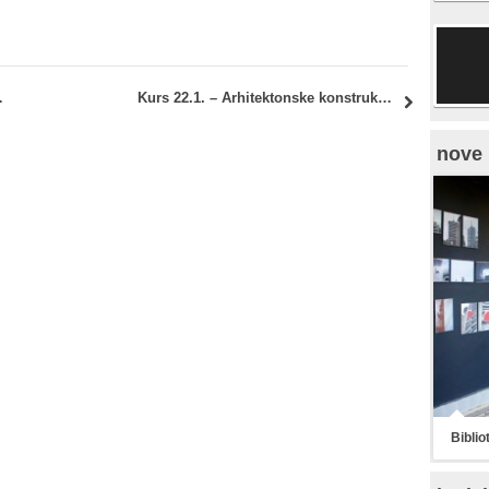
uri: Termin konsultacija
Kurs 22.1. – Arhitektonske konstrukcije 3 – stari plan: Termin polaganja za sve kolokvijume i ispit
nove 
Biblio