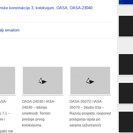
nske konstrukcije 3
,
kolokvijum
,
OASA
,
OASA-23040:
lji emailom
ASA-
OASA-24030 i IASA-
OASA-35070 i IASA-
24030 – Istorija
35070 – Studio 03a –
s 7.1 –
umetnosti: Termin
Razvoj projekta: raspored
re i
predaje prvog
polaganja ispita po
kolokvijuma
salama (ažurirano!)
pitni rok