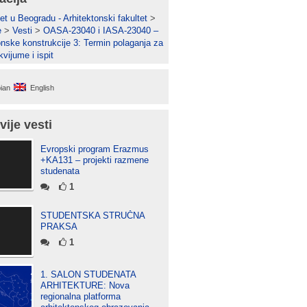
et u Beogradu - Arhitektonski fakultet
>
e
>
Vesti
>
OASA-23040 i IASA-23040 –
onske konstrukcije 3: Termin polaganja za
vijume i ispit
ian
English
vije vesti
Evropski program Erazmus
+KA131 – projekti razmene
studenata
1
STUDENTSKA STRUČNA
PRAKSA
1
1. SALON STUDENATA
ARHITEKTURE: Nova
regionalna platforma