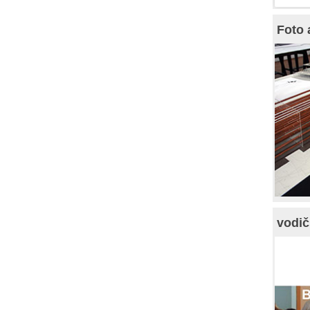
Foto 
vodič