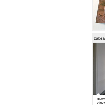
zabra
Obaveš
odgov