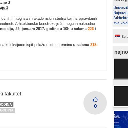
cije 3
ije 3
Univerzit
Najnovij
Arhitekt
ovnih i Integrisanih akademskih studija koji, iz opravdanih
sve kolok
a predmetu Arhitektonske konstrukcije 3, mogu ih naknadno
nedelju, 29. januara 2017. godine u 10h u salama
226
i
Serb
 na kolokvijume ispit polažu u istom terminu
u salama
218-
najno
i fakultet
 GODINA
0
 GODINA