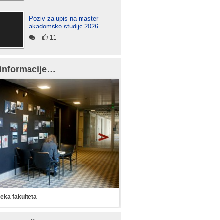
Poziv za upis na master
akademske studije 2026
11
informacije…
teka fakulteta