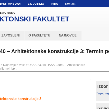
EMNI I UPIS 2026
180 JUBILEJ
RIBA
Kontakt
 BEOGRADU
KTONSKI
FAKULTET
ZAPOSLENI
O FAKULTETU
NAJNOVIJE
0 – Arhitektonske konstrukcije 3: Termin p
>
Najnovije
>
Vesti
>
OASA-23040 i IASA-23040 – Arhitektonske
ijume i ispit
izbor
ћирилиц
itektonske konstrukcije 3
navig