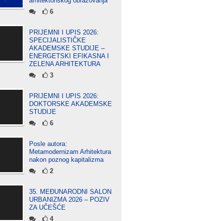
arhitektonskog obrazovanja
6
PRIJEMNI I UPIS 2026:
SPECIJALISTIČKE
AKADEMSKE STUDIJE –
ENERGETSKI EFIKASNA I
ZELENA ARHITEKTURA
3
PRIJEMNI I UPIS 2026:
DOKTORSKE AKADEMSKE
STUDIJE
6
Posle autora:
Metamodernizam Arhitektura
nakon poznog kapitalizma
2
35. MEĐUNARODNI SALON
URBANIZMA 2026 – POZIV
ZA UČEŠĆE
4