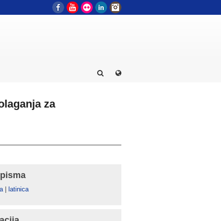
Facebook
YouTube
Flickr
LinkedIn
Instagram
olaganja za
 pisma
а
|
latinica
acija