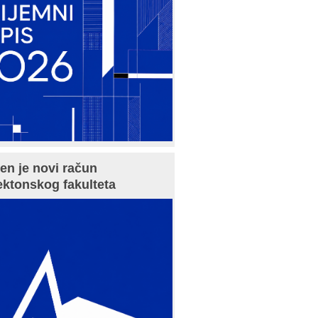
en je novi račun
ektonskog fakulteta