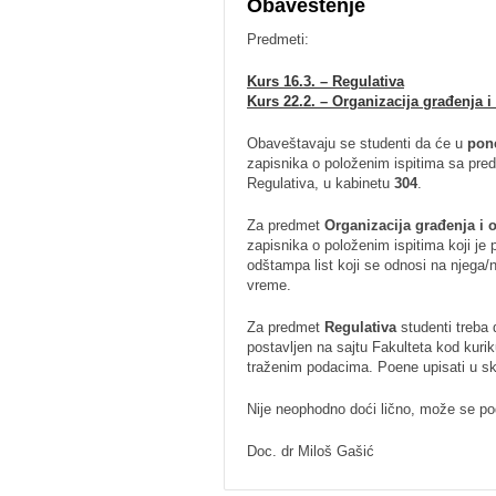
Obaveštenje
Predmeti:
Kurs 16.3. – Regulativa
Kurs 22.2. – Organizacija građenja
Obaveštavaju se studenti da će u
pon
zapisnika o položenim ispitima sa pre
Regulativa, u kabinetu
304
.
Za predmet
Organizacija građenja 
zapisnika o položenim ispitima koji je
odštampa list koji se odnosi na njega
vreme.
Za predmet
Regulativa
studenti treba 
postavljen na sajtu Fakulteta kod kuri
traženim podacima. Poene upisati u skl
Nije neophodno doći lično, može se pod
Doc. dr Miloš Gašić