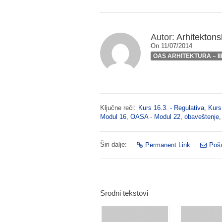
Autor:
Arhitektonsk
On 11/07/2014
OAS ARHITEKTURA – II
Ključne reči:
Kurs 16.3. - Regulativa
,
Kurs
Modul 16
,
OASA - Modul 22
,
obaveštenje
Širi dalje:
Permanent Link
Poša
Srodni tekstovi