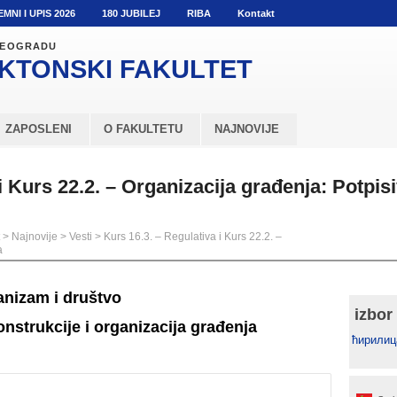
EMNI I UPIS 2026
180 JUBILEJ
RIBA
Kontakt
 BEOGRADU
KTONSKI
FAKULTET
ZAPOSLENI
O FAKULTETU
NAJNOVIJE
i Kurs 22.2. – Organizacija građenja: Potpis
>
Najnovije
>
Vesti
>
Kurs 16.3. – Regulativa i Kurs 22.2. –
a
anizam i društvo
izbor
nstrukcije i organizacija građenja
ћирилиц