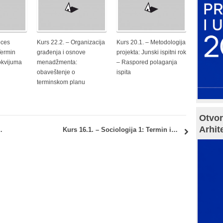
oces
Kurs 22.2. – Organizacija
Kurs 20.1. – Metodologija
Termin
građenja i osnove
projekta: Junski ispitni rok
okvijuma
menadžmenta:
– Raspored polaganja
obaveštenje o
ispita
terminskom planu
Otvor
Arhit
imanje seminarskih radova
Kurs 16.1. – Sociologija 1: Termin ispita i donošenje zapisnika