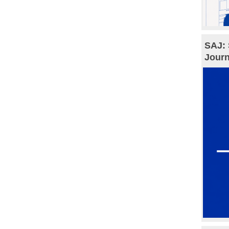
SAJ: 
Journ