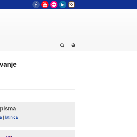
Facebook
YouTube
Flickr
LinkedIn
Instagram
ivanje
 pisma
а
|
latinica