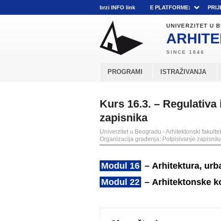
brzi INFO link
E PLATFORME:
PRIJ
UNIVERZITET U
ARHITE
PROGRAMI
ISTRAŽIVANJA
Kurs 16.3. – Regulativa 
zapisnika
Univerzitet u Beogradu - Arhitektonski fakultet
Organizacija građenja: Potpisivanje zapisnik
Modul 16
– Arhitektura, urb
Modul 22
– Arhitektonske ko