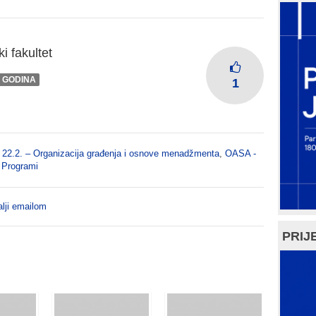
i fakultet
I GODINA
1
 22.2. – Organizacija građenja i osnove menadžmenta
,
OASA -
,
Programi
lji emailom
PRIJE