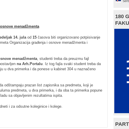
Serb
180 
FAKU
 i osnove menadžmenta
edeljak
14. jula
od
15
časova biti organizovano potpisivanje
dmeta Organizacija građenja i osnove menadžmenta i
i osnove menadžmenta
, studenti treba da preuzmu fajl
 postavljen
na Arh.Portalu
. Iz tog fajla svaki student treba da
/nju u dva primerka i da ponese u kabinet 304 u naznačeno
da odštampaju prazan list zapisnika sa predmeta, koji je
kuluma predmeta, u dva primerka, i da oba ta primerka popune
adu sa objavljenim rezultatima ispita.
neti i za odsutne koleginice i kolege.
PART