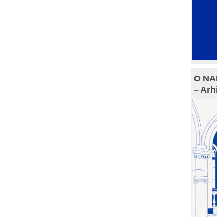
O NAM
– Arh