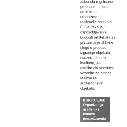
zakonski regulisane
procedure u oblasti
arhitekture,
urbanizma i
realizacije objekata.
Cilj je, takođe,
osposobljavanje
budućih arhitekata za
preuzimanje aktivne
uloge u procesu
izgradnje objekata,
nadzoru, kontroli
kvaliteta, kao i
ostalim aktivnostima
vezanim za proces
realizacije
arhitektonskih
objekata.
KURIKULUM:
Organizacija
građenja i
osnove
menadžmenta