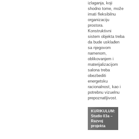
izlaganja, koji
shodno tome, može
imati fleksibilnu
organizaciju
prostora.
Konstruktivni
sistem objekta treba
da bude usklađen
sa njegovom
namenom,
oblikovanjem i
materijalizacijom
salona treba
obezbediti
energetsku
racionalnost, kao i
potrebnu vizuelnu
prepoznatljivost.
KURIKULUM:
Studio 03a –
Razvoj
projekta