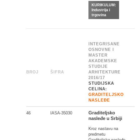
KURIKULUM:
Industrija i
trgovina
INTEGRISANE
OSNOVNE I
MASTER
AKADEMSKE
STUDIJE
BROJ
_
ŠIFRA
______
ARHITEKTURE
2016/17
STUDIJSKA
CELINA:
GRADITELJSKO
NASLEĐE
Graditeljsko
46
IASA-35030
nasleđe u Srbiji
Kroz nastavu na
predmetu
Graditeljsko nasleđe