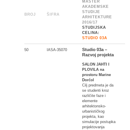
MASTER
AKADEMSKE
STUDIJE
BROJ
_
ŠIFRA
______
ARHITEKTURE
2016/17
STUDIJSKA
CELINA:
STUDIO 03A
Studio 03a –
50
IASA-35070
Razvoj projekta
SALON JAHTI I
PLOVILA na
prostoru Marine
Dorćol
Cilj predmeta je da
se studenti kroz
različite faze i
elemente
arhitektonsko-
urbanističkog
projekta, kao
simulacije postupka
projektovanja