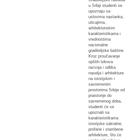
u Srbiji studenti se
upoznaju sa
uslovima nastanka,
uticajima,
arhitektonskim
karakteristikama i
vrednostima
nacionalne
graditeljske baštine.
Kroz proučavanje
opštih tokova
razvoja i odlika
naselja i arhitekture
na istorijskim i
savremenim
prostorima Srbije od
praistorije do
savremenog doba,
studenti će se
upoznati sa
karakteristikama
istorijske sakralne,
profane i stambene
arhitekture, što će