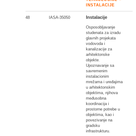
INSTALACIJE
Instalacije
48
IASA-35050
Osposobljavanje
studenata za izradu
glavnih projekata
vodovoda i
kanalizacije za
arhitektonske
objekte.
Upoznavanje sa
savremenim
instalacionim
mrežama i uređajima
u arhitektonskim
objektima, njihova
međusobna
koordinacija i
prostorne potrebe u
objektima, kao i
povezivanje na
gradsku
infrastrukturu.