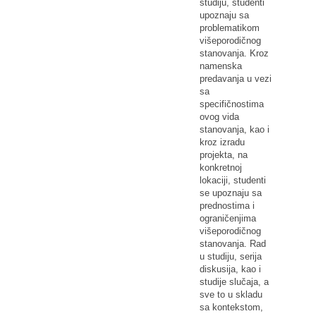
studiju, studenti
upoznaju sa
problematikom
višeporodičnog
stanovanja. Kroz
namenska
predavanja u vezi
sa
specifičnostima
ovog vida
stanovanja, kao i
kroz izradu
projekta, na
konkretnoj
lokaciji, studenti
se upoznaju sa
prednostima i
ograničenjima
višeporodičnog
stanovanja. Rad
u studiju, serija
diskusija, kao i
studije slučaja, a
sve to u skladu
sa kontekstom,