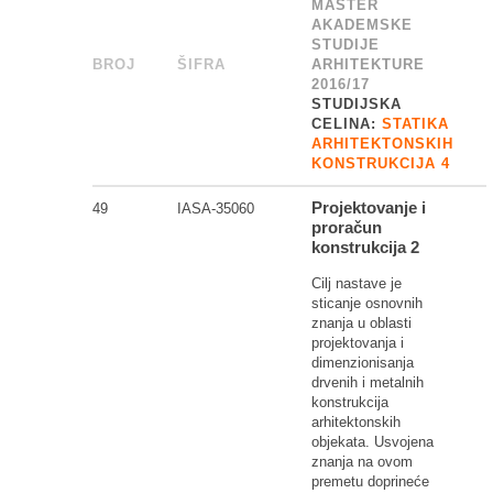
MASTER
AKADEMSKE
STUDIJE
BROJ
_
ŠIFRA
______
ARHITEKTURE
2016/17
STUDIJSKA
CELINA:
STATIKA
ARHITEKTONSKIH
KONSTRUKCIJA 4
Projektovanje i
49
IASA-35060
proračun
konstrukcija 2
Cilj nastave je
sticanje osnovnih
znanja u oblasti
projektovanja i
dimenzionisanja
drvenih i metalnih
konstrukcija
arhitektonskih
objekata. Usvojena
znanja na ovom
premetu doprineće