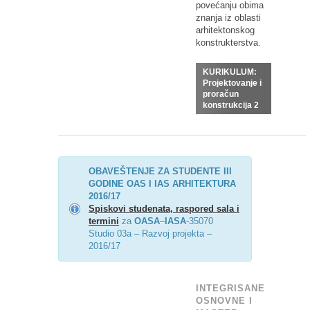
povećanju obima
znanja iz oblasti
arhitektonskog
konstrukterstva.
KURIKULUM:
Projektovanje i
proračun
konstrukcija 2
OBAVEŠTENJE ZA STUDENTE III
GODINE OAS I IAS ARHITEKTURA
2016/17
Spiskovi studenata, raspored sala i
termini
za
OASA
–
IASA
-35070
Studio 03a – Razvoj projekta –
2016/17
INTEGRISANE
OSNOVNE I