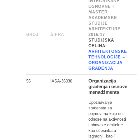
INTEGRISANE
OSNOVNE I
MASTER
AKADEMSKE
STUDIJE
ARHITEKTURE
BROJ
_
ŠIFRA
______
2016/17
STUDIJSKA
CELINA:
ARHITEKTONSKE
TEHNOLOGIJE –
ORGANIZACIJA
GRAĐENJA
Organizacija
55
IASA-36030
građenja i osnove
menadžmenta
Upoznavanje
studenata sa
pojmovima koje se
odnose na aktivnosti
i obaveze arhitekte
kao učesnika u
izgradnji, kao i