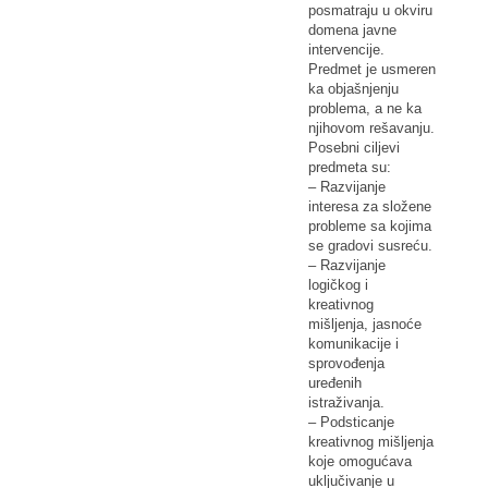
posmatraju u okviru
domena javne
intervencije.
Predmet je usmeren
ka objašnjenju
problema, a ne ka
njihovom rešavanju.
Posebni ciljevi
predmeta su:
– Razvijanje
interesa za složene
probleme sa kojima
se gradovi susreću.
– Razvijanje
logičkog i
kreativnog
mišljenja, jasnoće
komunikacije i
sprovođenja
uređenih
istraživanja.
– Podsticanje
kreativnog mišljenja
koje omogućava
uključivanje u