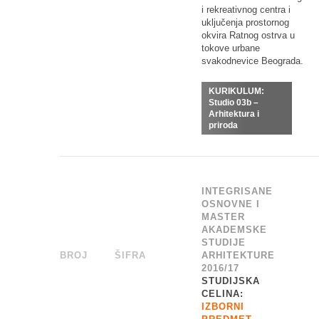
i rekreativnog centra i
uključenja prostornog
okvira Ratnog ostrva u
tokove urbane
svakodnevice Beograda.
KURIKULUM:
Studio 03b –
Arhitektura i
priroda
INTEGRISANE
OSNOVNE I
MASTER
AKADEMSKE
STUDIJE
BROJ
_
ŠIFRA
______
ARHITEKTURE
2016/17
STUDIJSKA
CELINA:
IZBORNI