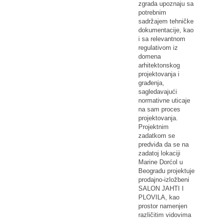
zgrada upoznaju sa
potrebnim
sadržajem tehničke
dokumentacije, kao
i sa relevantnom
regulativom iz
domena
arhitektonskog
projektovanja i
građenja,
sagledavajući
normativne uticaje
na sam proces
projektovanja.
Projektnim
zadatkom se
predviđa da se na
zadatoj lokaciji
Marine Dorćol u
Beogradu projektuje
prodajno-izložbeni
SALON JAHTI I
PLOVILA, kao
prostor namenjen
različitim vidovima