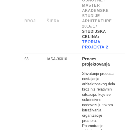
OSNOVNE I
MASTER
AKADEMSKE
STUDIJE
BROJ
_
ŠIFRA
______
ARHITEKTURE
2016/17
STUDIJSKA
CELINA:
TEORIJA
PROJEKTA 2
Proces
53
IASA-36010
projektovanja
Shvatanje procesa
nastajanja
arhitektonskog dela
kroz niz relativnih
situacija, koje se
sukcesivno
nadovezuju tokom
istraživanja
organizacije
prostora.
Posmatranje