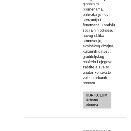
globalnim
promenama,
prihvatanje novih
senzacija i
fenomena u smislu
socijalnih odnosa,
novog oblika
stanovanja,
ekološkog dizajna,
kulturnih datosti,
graditeljskog
nasleđa i njegove
zaštite a sve to
unutar konteksta
velikih urbanih
obnova.
KURIKULUM:
Urbana
obnova