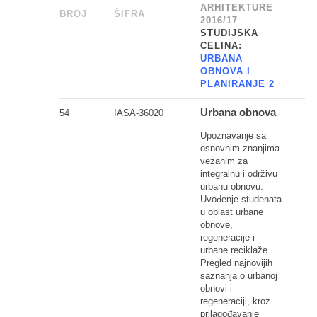
ARHITEKTURE
BROJ
_
ŠIFRA
______
2016/17
STUDIJSKA
CELINA:
URBANA
OBNOVA I
PLANIRANJE 2
Urbana obnova
54
IASA-36020
Upoznavanje sa
osnovnim znanjima
vezanim za
integralnu i održivu
urbanu obnovu.
Uvođenje studenata
u oblast urbane
obnove,
regeneracije i
urbane reciklaže.
Pregled najnovijih
saznanja o urbanoj
obnovi i
regeneraciji, kroz
prilagođavanje