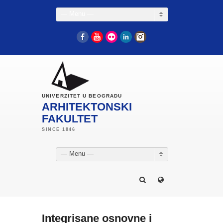
— Menu —
Facebook
YouTube
Flickr
LinkedIn
Instagram
UNIVERZITET U BEOGRADU
ARHITEKTONSKI
FAKULTET
— Menu —
Integrisane osnovne i