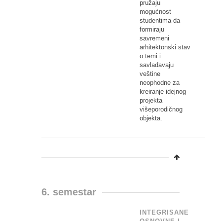
pružaju
mogućnost
studentima da
formiraju
savremeni
arhitektonski stav
o temi i
savladavaju
veštine
neophodne za
kreiranje idejnog
projekta
višeporodičnog
objekta.
6. semestar
INTEGRISANE