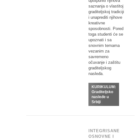
upotpuniti njihova
saznanja o vlastitoj
graditeljskoj tradiciji
i unaprediti njihove
kreativne
sposobnosti. Pored
toga studenti će se
upoznati i sa
snovnim temama
vezanim za
savremeno
očuvanje i zaštitu
graditeljskog
nasleđa.
KURIKULUM:
Graditeljsko
nasleđe u
Srbiji
INTEGRISANE
OSNOVNE I