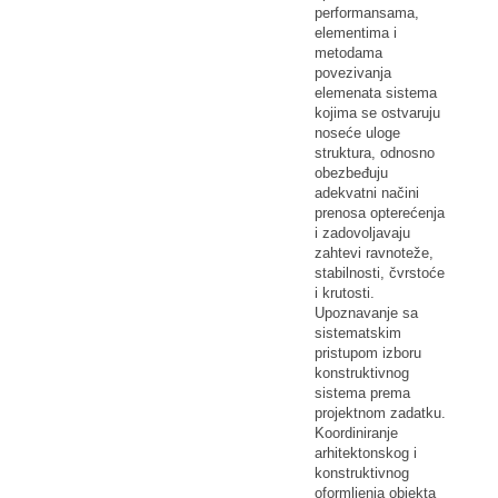
performansama,
elementima i
metodama
povezivanja
elemenata sistema
kojima se ostvaruju
noseće uloge
struktura, odnosno
obezbeđuju
adekvatni načini
prenosa opterećenja
i zadovoljavaju
zahtevi ravnoteže,
stabilnosti, čvrstoće
i krutosti.
Upoznavanje sa
sistematskim
pristupom izboru
konstruktivnog
sistema prema
projektnom zadatku.
Koordiniranje
arhitektonskog i
konstruktivnog
oformljenja objekta