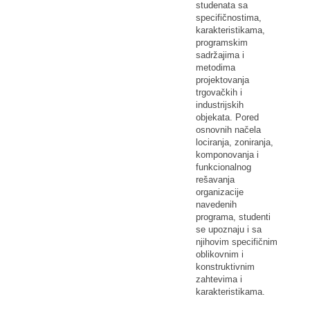
studenata sa
specifičnostima,
karakteristikama,
programskim
sadržajima i
metodima
projektovanja
trgovačkih i
industrijskih
objekata. Pored
osnovnih načela
lociranja, zoniranja,
komponovanja i
funkcionalnog
rešavanja
organizacije
navedenih
programa, studenti
se upoznaju i sa
njihovim specifičnim
oblikovnim i
konstruktivnim
zahtevima i
karakteristikama.