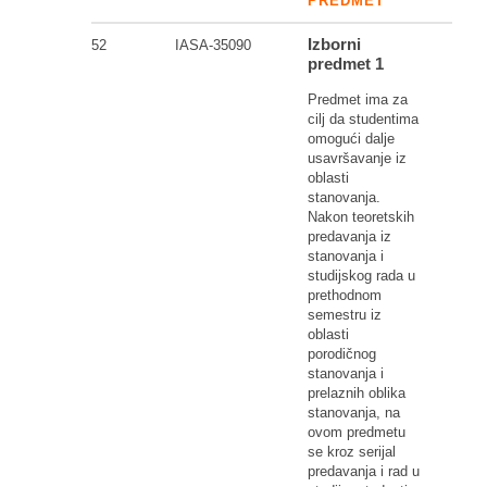
PREDMET
Izborni
52
IASA-35090
predmet 1
Predmet ima za
cilj da studentima
omogući dalje
usavršavanje iz
oblasti
stanovanja.
Nakon teoretskih
predavanja iz
stanovanja i
studijskog rada u
prethodnom
semestru iz
oblasti
porodičnog
stanovanja i
prelaznih oblika
stanovanja, na
ovom predmetu
se kroz serijal
predavanja i rad u