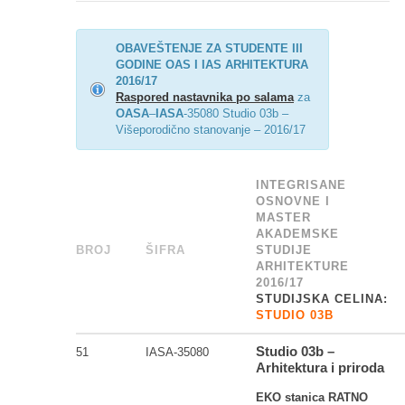
OBAVEŠTENJE ZA STUDENTE III
GODINE OAS I IAS ARHITEKTURA
2016/17
Raspored nastavnika po salama
za
OASA
–
IASA
-35080 Studio 03b –
Višeporodično stanovanje – 2016/17
INTEGRISANE
OSNOVNE I
MASTER
AKADEMSKE
BROJ
_
ŠIFRA
______
STUDIJE
ARHITEKTURE
2016/17
STUDIJSKA CELINA:
STUDIO 03B
Studio 03b –
51
IASA-35080
Arhitektura i priroda
EKO stanica RATNO