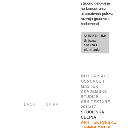
stručno delovanje
na koncipiranju
alternativnih puteva
razvoja gradova u
budućnosti
KURIKULUM:
Urbana
analiza i
planiranje
INTEGRISANE
OSNOVNE I
MASTER
AKADEMSKE
STUDIJE
ARHITEKTURE
BROJ
_
ŠIFRA
______
2016/17
STUDIJSKA
CELINA:
ARHITEKTONSKE
TEHNOLOGIJE –