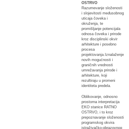
OSTRVO
Razumevanje složenosti
i slojevitosti međusobnog
uticaja čoveka i
okruženja, te
promišljanje potencijala
odnosa čoveka i prirode
kroz disciplinski okvir
arhitekture i posebno
procesa
projektovanja.Iznalaženje
novih mogućnosti i
graničnih vrednosti
umrežavanja prirode i
arhitekture, koji
rezultiraju u promeni
identiteta predela.
Oblikovanje, odnosno
prostorna interpretacija
EKO stanice RATNO
OSTRVO, i to kroz
prepoznavanje složenosti
programskog okvira
istraživačko-obrazovnog