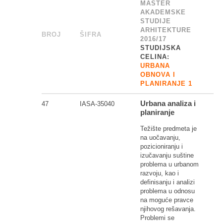
MASTER
AKADEMSKE
STUDIJE
ARHITEKTURE
BROJ
_
ŠIFRA
______
2016/17
STUDIJSKA
CELINA:
URBANA
OBNOVA I
PLANIRANJE 1
Urbana analiza i
47
IASA-35040
planiranje
Težište predmeta je
na uočavanju,
pozicioniranju i
izučavanju suštine
problema u urbanom
razvoju, kao i
definisanju i analizi
problema u odnosu
na moguće pravce
njihovog rešavanja.
Problemi se