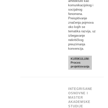
arhitekture kao
komunikacijskog i
socijalnog
fenomena.
Preispitivanje
značenja pojmova
oko kojih se
tematika razvija, uz
izbegavanje
nekritičkog
preuzimanja
konvencija.
KURIKULUM:
Proces
projektovanja
INTEGRISANE
OSNOVNE I
MASTER
AKADEMSKE
STUDIJE