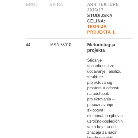
BROJ
_
ŠIFRA
______
ARHITEKTURE
2016/17
STUDIJSKA
CELINA:
TEORIJA
PROJEKTA 1
Metodologija
44
IASA-35010
projekta
Sticanje
sposobnosti za
uočavanje i analizu
strukture
projektovanog
prostora u odnosu
na postupak
projektovanja –
prepoznavanje
sklopova i
elemenata i njihovih
uzročno-posledičnih
veza koje su od
značaja za način
izrade projekta.