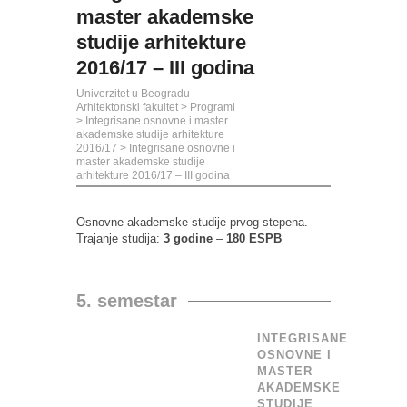
master akademske
studije arhitekture
2016/17 – III godina
Univerzitet u Beogradu -
Arhitektonski fakultet
>
Programi
>
Integrisane osnovne i master
akademske studije arhitekture
2016/17
>
Integrisane osnovne i
master akademske studije
arhitekture 2016/17 – III godina
Osnovne akademske studije prvog stepena.
Trajanje studija:
3 godine
–
180 ESPB
5. semestar
INTEGRISANE
OSNOVNE I
MASTER
AKADEMSKE
STUDIJE