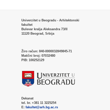
Univerzitet u Beogradu - Arhitektonski
fakultet
Bulevar kralja Aleksandra 73/II
11120 Beograd, Srbija
Žiro račun:
840-0000032849845-71
Matični broj:
07032480
PIB:
100252129
Dekanat
tel. br. +381 11 3225254
E:
fakultet@arh.bg.ac.rs