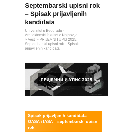
Septembarski upisni rok
– Spisak prijavljenih
kandidata
Univerzitet u Beogradu -
Arhitektonski fakultet
>
Najnovije
>
Vesti
>
PRIJEMNI I UPIS 2025:
Septembarski upisni rok – Spisak
prijavljenih kandidata
Spisak prijavljenih kandidata
OASA i IASA – septembarski upisni
rok