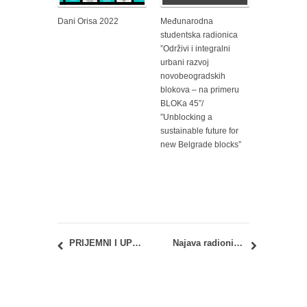
Dani Orisa 2022
Međunarodna
studentska radionica
”Održivi i integralni
urbani razvoj
novobeogradskih
blokova – na primeru
BLOKa 45”/
”Unblocking a
sustainable future for
new Belgrade blocks”
PRIJEMNI I UPIS 2025: Septembarski upisni rok – Spisak kandidata sa rasporedom po salama
Najava radionice AAA (Architecture, Art, Activism Workshop)