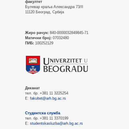
факултет
Булевар краља Александра 73/II
11120 Београд, Србија
Жиро рачун:
840-0000032849845-71
Матични број:
07032480
ПИБ:
100252129
Деканат
тел. бр. +381 11 3225254
Е:
fakultet@arh.bg.ac.rs
Студентска служба
тел. бр. +381 11 3370199
Е:
studentskasluzba@arh.bg.ac.rs