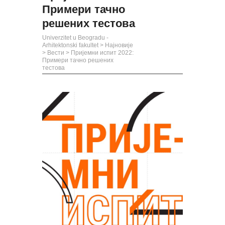
Примери тачно
решених тестова
Univerzitet u Beogradu -
Arhitektonski fakultet
>
Најновије
>
Вести
>
Пријемни испит 2022:
Примери тачно решених
тестова