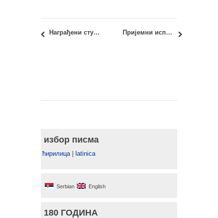
Награђени студентски радови – еуПОЛИС конкурс
Пријемни испит 2022: ПРЕЛИМИНАРНИ РЕЗУЛТАТИ
избор писма
ћирилица
|
latinica
Serbian
English
180 ГОДИНА