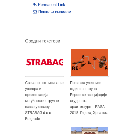
Permanent Link
Пошаљи емаилом
Сродни текстови
Свечано потписивање
Позив за учеснике
уговора и
годишњег скупа
презентација
Европске асоцијације
могућности стручне
студената
паксе у оквиру
архитектуре – EASA
STRABAG d.o.o.
2018, Ријека, Хрватска
Belgrade