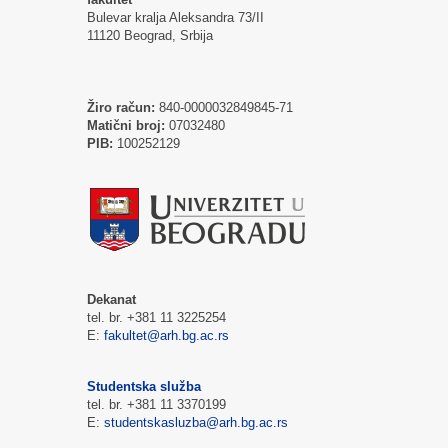
Bulevar kralja Aleksandra 73/II
11120 Beograd, Srbija
Žiro račun:
840-0000032849845-71
Matični broj:
07032480
PIB:
100252129
Dekanat
tel. br. +381 11 3225254
E:
fakultet@arh.bg.ac.rs
Studentska služba
tel. br. +381 11 3370199
E:
studentskasluzba@arh.bg.ac.rs