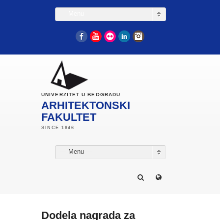
— Menu —
Facebook
YouTube
Flickr
LinkedIn
Instagram
UNIVERZITET U BEOGRADU
ARHITEKTONSKI
FAKULTET
— Menu —
Dodela nagrada za