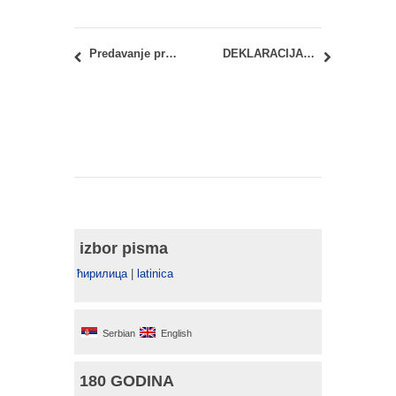
Predavanje prof. emeritusa arh. Brane Mitrovića u okviru predmeta Urbana obnova
DEKLARACIJA O SUDBINI BEOGRADSKOG SAJMA I GENERALŠTABA
izbor pisma
ћирилица
|
latinica
Serbian
English
180 GODINA