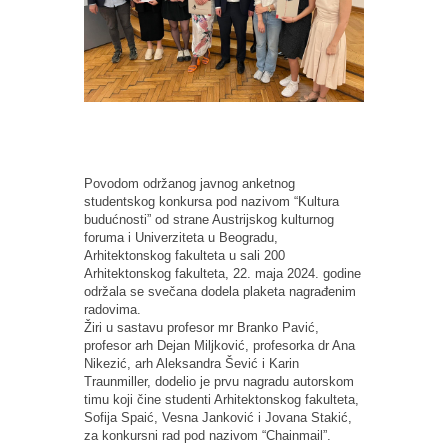
Povodom održanog javnog anketnog
studentskog konkursa pod nazivom “Kultura
budućnosti” od strane Austrijskog kulturnog
foruma i Univerziteta u Beogradu,
Arhitektonskog fakulteta u sali 200
Arhitektonskog fakulteta, 22. maja 2024. godine
održala se svečana dodela plaketa nagrađenim
radovima.
Žiri u sastavu profesor mr Branko Pavić,
profesor arh Dejan Miljković, profesorka dr Ana
Nikezić, arh Aleksandra Šević i Karin
Traunmiller, dodelio je prvu nagradu autorskom
timu koji čine studenti Arhitektonskog fakulteta,
Sofija Spaić, Vesna Janković i Jovana Stakić,
za konkursni rad pod nazivom “Chainmail”.