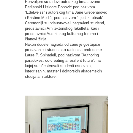
Pohvaljeni su radovi autorskog tima Jovane
Petljanski i Isidore Popović pod nazivom
“Edelweiss” i autorskog tima Jane Grebenarović
i Kristine Medić, pod nazivom “Ljudski otisak”.
Ceremoniji su prisustvovali nagrađeni studenti,
predstavnici Arhitektonskog fakulteta, kao i
predstavnici Austrijskog kulturnog foruma i
članovi žirija.
Nakon dodele nagrada održano je gostujuće
predavanje i studentska radionica profesorke
Laure P. Spinadeli, pod nazivom “Authoring
paradoxes: co-creating a resilient future”, na
kojoj su učestvovali studenti osnovnih,
integrisanih, master i doktorskih akademskih
studija arhitekture.