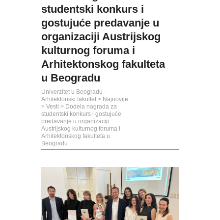
studentski konkurs i
gostujuće predavanje u
organizaciji Austrijskog
kulturnog foruma i
Arhitektonskog fakulteta
u Beogradu
Univerzitet u Beogradu -
Arhitektonski fakultet
>
Najnovije
>
Vesti
>
Dodela nagrada za
studentski konkurs i gostujuće
predavanje u organizaciji
Austrijskog kulturnog foruma i
Arhitektonskog fakulteta u
Beogradu