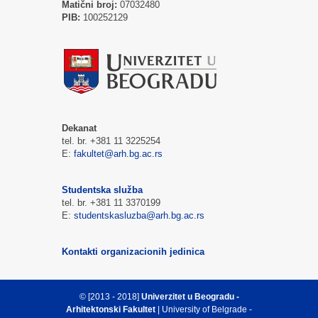
Matični broj:
07032480
PIB:
100252129
Dekanat
tel. br. +381 11 3225254
E:
fakultet@arh.bg.ac.rs
Studentska služba
tel. br. +381 11 3370199
E:
studentskasluzba@arh.bg.ac.rs
Kontakti organizacionih jedinica
© [2013 - 2018]
Univerzitet u Beogradu -
Arhitektonski Fakultet
| University of Belgrade -