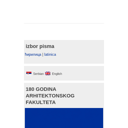
izbor pisma
ћирилица
|
latinica
Serbian
English
180 GODINA
ARHITEKTONSKOG
FAKULTETA