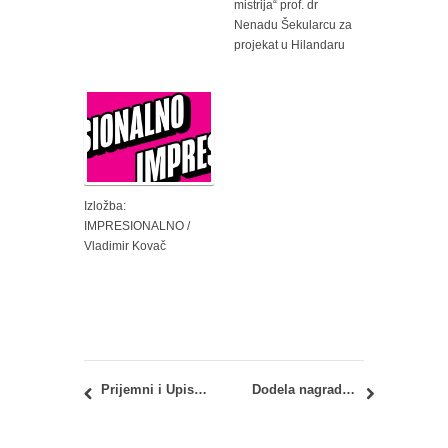
mistrija“ prof. dr
Nenadu Šekularcu za
projekat u Hilandaru
Izložba:
IMPRESIONALNO /
Vladimir Kovač
Prijemni i Upis 2023: Septembarski upisni rok – spisak prijavljenih kandidata sa brojem sale u kojoj polažu prijemni ispit
Dodela nagrade “Aleksandar Deroko” i izložba „Moderna Beograda – arhitektonska baština prestonice“ u petak, 01.09.2023. godine u 19 časova u UK „Parobrod“