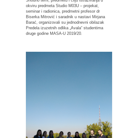
Shodno temi, predmetu i cilju istraživanja u
okviru predmeta Studio M03U – projekat,
seminar i radionica, predmetni profesor dr
Biserka Mitrović i saradnik u nastavi Mirjana
Barać, organizovali su jednodnevni obilazak
Predela izuzetnih odlika „Avala“ studentima
druge godine MASA-U 2019/20.