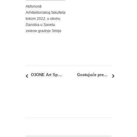
Aktivnosti
Arhitektonskog fakulteta
tokom 2022. u okviru
članstva u Savetu
zelene gradnje Srbije
O3ONE Art Space: Moderni u Beogradu: crno na belo 29.11-05.12.2019. godine
Gostujuće predavanje – Integrisano osvetljenje, Shim-Sutcliffe Architects