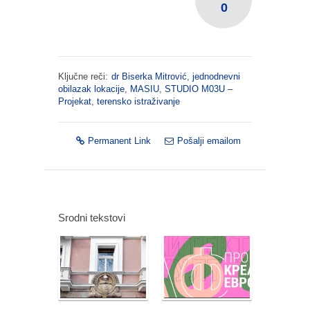
0
Ključne reči:
dr Biserka Mitrović
,
jednodnevni
obilazak lokacije
,
MASIU
,
STUDIO M03U –
Projekat
,
terensko istraživanje
Permanent Link
Pošalji emailom
Srodni tekstovi