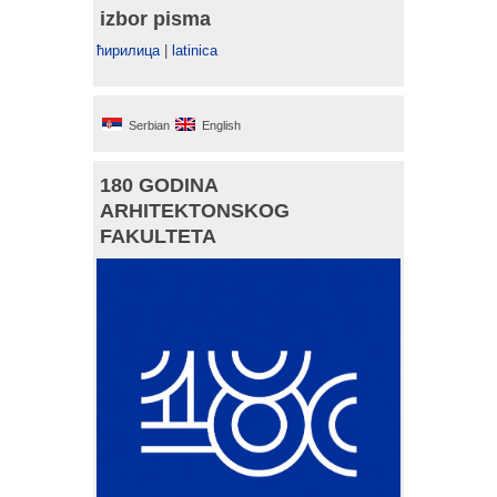
izbor pisma
ћирилица
|
latinica
Serbian
English
180 GODINA
ARHITEKTONSKOG
FAKULTETA