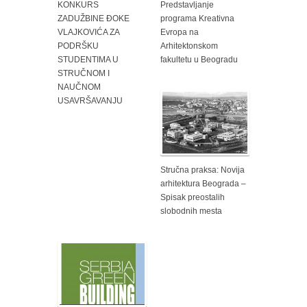
KONKURS
Predstavljanje
ZADUŽBINE ĐOKE
programa Kreativna
VLAJKOVIĆA ZA
Evropa na
PODRŠKU
Arhitektonskom
STUDENTIMA U
fakultetu u Beogradu
STRUČNOM I
NAUČNOM
USAVRŠAVANJU
Stručna praksa: Novija
arhitektura Beograda –
Spisak preostalih
slobodnih mesta