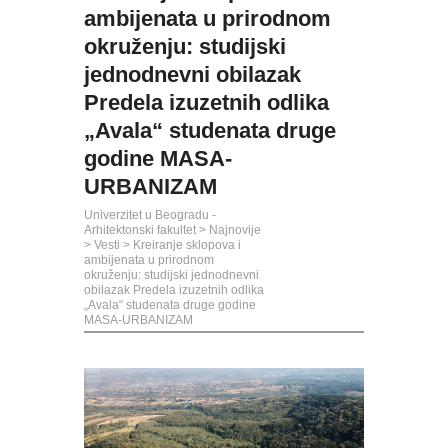
ambijenata u prirodnom
okruženju: studijski
jednodnevni obilazak
Predela izuzetnih odlika
„Avala“ studenata druge
godine MASA-
URBANIZAM
Univerzitet u Beogradu -
Arhitektonski fakultet
>
Najnovije
>
Vesti
>
Kreiranje sklopova i
ambijenata u prirodnom
okruženju: studijski jednodnevni
obilazak Predela izuzetnih odlika
„Avala“ studenata druge godine
MASA-URBANIZAM