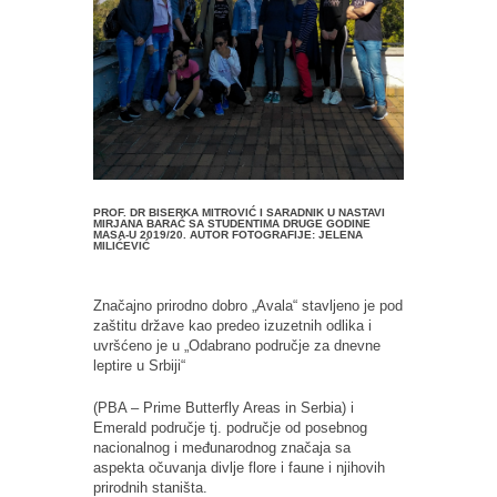
PROF. DR BISERKA MITROVIĆ I SARADNIK U NASTAVI
MIRJANA BARAĆ SA STUDENTIMA DRUGE GODINE
MASA-U 2019/20. AUTOR FOTOGRAFIJE: JELENA
MILIĆEVIĆ
Značajno prirodno dobro „Avala“ stavljeno je pod
zaštitu države kao predeo izuzetnih odlika i
uvršćeno je u „Odabrano područje za dnevne
leptire u Srbiji“
(PBA – Prime Butterfly Areas in Serbia) i
Emerald područje tj. područje od posebnog
nacionalnog i međunarodnog značaja sa
aspekta očuvanja divlje flore i faune i njihovih
prirodnih staništa.