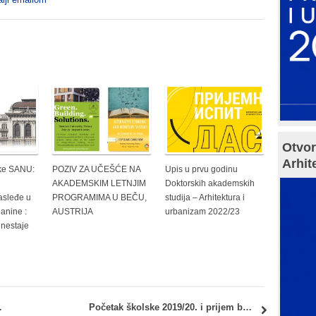
Otvor
Arhit
eke SANU:
POZIV ZA UČEŠĆE NA
Upis u prvu godinu
AKADEMSKIM LETNJIM
Doktorskih akademskih
asleđe u
PROGRAMIMA U BEČU,
studija – Arhitektura i
lanine :
AUSTRIJA
urbanizam 2022/23
 nestaje
. (18.00 – 00.00h)
Početak školske 2019/20. i prijem brucoša