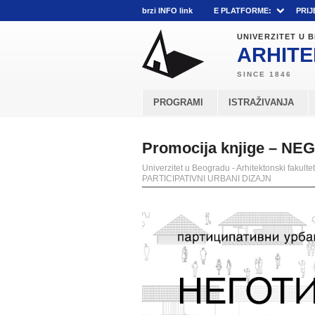
brzi INFO link
E PLATFORME:
PRIJ
UNIVERZITET U
ARHITE
PROGRAMI
ISTRAŽIVANJA
Promocija knjige – N
Univerzitet u Beogradu - Arhitektonski fakultet
PARTICIPATIVNI URBANI DIZAJN