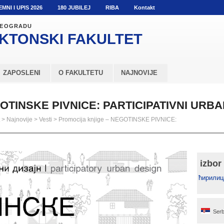
EMNI I UPIS 2026
180 JUBILEJ
RIBA
Kontakt
 BEOGRADU
KTONSKI
FAKULTET
ZAPOSLENI
O FAKULTETU
NAJNOVIJE
EGOTINSKE PIVNICE: PARTICIPATIVNI URBA
>
Najnovije
>
Vesti
>
Promocija knjige – NEGOTINSKE PIVNICE:
izbor
ћирилиц
Serb