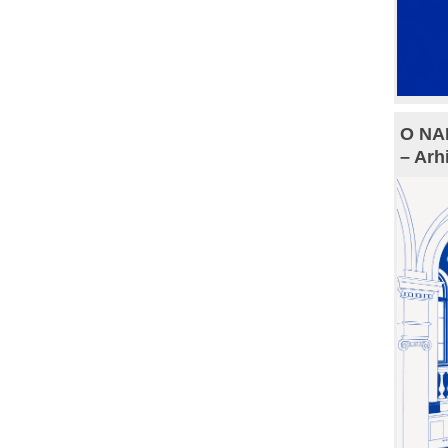
O NAM
– Arh