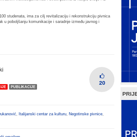
0 studenata, ima za cilj revitalizaciju i rekonstrukciju pivnica
ak u poboljšanju komunikacije i saradnje između javnog i
ki
20
IJE
PUBLIKACIJE
PRIJE
Đukanović
,
Italijanski centar za kulturu
,
Negotinske pivnice
,
lji emailom