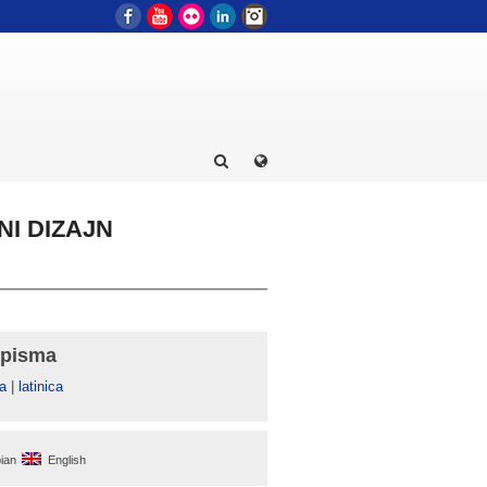
Facebook
YouTube
Flickr
LinkedIn
Instagram
NI DIZAJN
 pisma
а
|
latinica
ian
English