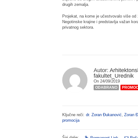
drugih zemalja.
Projekat, na kome je učestvovalo više od 10
Negotinske krajine i predstavlja važan kor
privatnog sektora.
Autor:
Arhitektons
fakultet_Urednik
On 24/09/2019
ODABRANO
PROMOC
Ključne reči:
dr. Zoran Đukanović
,
Zoran 
promocija
Širi dalje:
Permanent Link
Poša