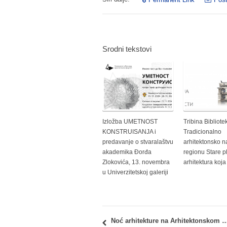
Srodni tekstovi
Izložba UMETNOST
Tribina Bibliot
KONSTRUISANJA i
Tradicionalno
predavanje o stvaralaštvu
arhitektonsko n
akademika Đorđa
regionu Stare p
Zlokovića, 13. novembra
arhitektura koja
u Univerzitetskoj galeriji
Noć arhitekture na Arhitektonskom fakultetu – 01.10.2019