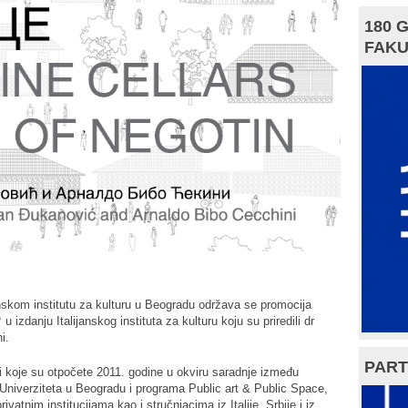
180 
FAKU
anskom institutu za kulturu u Beogradu održava se promocija
“
u izdanju Italijanskog instituta za kulturu koju su priredili dr
i.
PART
sti koje su otpočete 2011. godine u okviru saradnje između
 Univerziteta u Beogradu i programa Public art & Public Space,
atnim institucijama kao i stručnjacima iz Italije, Srbije i iz