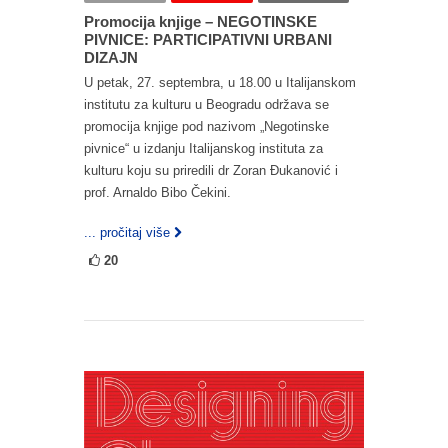
Promocija knjige – NEGOTINSKE
PIVNICE: PARTICIPATIVNI URBANI
DIZAJN
U petak, 27. septembra, u 18.00 u Italijanskom
institutu za kulturu u Beogradu održava se
promocija knjige pod nazivom „Negotinske
pivnice“ u izdanju Italijanskog instituta za
kulturu koju su priredili dr Zoran Đukanović i
prof. Arnaldo Bibo Čekini.
... pročitaj više
20