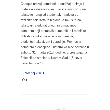
Časopis uređuju studenti, a sadržaj kreiraju i
prate svi zainteresovani. Sadržaj nudi stručne
tekstove i pregled studentskih radova sa
različitih fakulteta iz regiona, a fokus je na
tekstovima edukativnog i informativnog
karaktera koji promovišu umetničke i tehničke
oblasti i struke, zapažena ostvarenja,
studentski aktivizam i saradnje. Promocija
petog broja časopisa Tristotrojka biće održana u
subotu, 31. marta 2018. godine, u prostorijama
Železničke stanice u Novom Sadu (Bulevar
Jaše Tomića 4)...
... pročitaj više
1