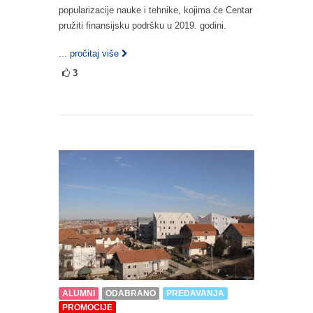
popularizacije nauke i tehnike, kojima će Centar
pružiti finansijsku podršku u 2019. godini.
... pročitaj više
3
ALUMNI
ODABRANO
PREDAVANJA
PROMOCIJE