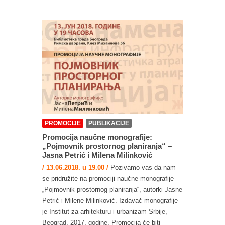
PROMOCIJE
PUBLIKACIJE
Promocija naučne monografije:
„Pojmovnik prostornog planiranja“ –
Jasna Petrić i Milena Milinković
/ 13.06.2018. u 19.00 /
Pozivamo vas da nam
se pridružite na promociji naučne monografije
„Pojmovnik prostornog planiranja“, autorki Jasne
Petrić i Milene Milinković. Izdavač monografije
je Institut za arhitekturu i urbanizam Srbije,
Beograd, 2017. godine. Promocija će biti