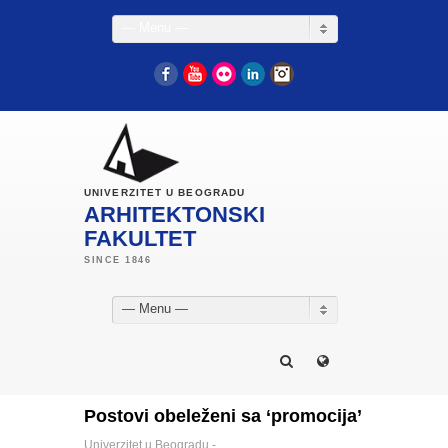
— Menu —
Facebook
YouTube
Flickr
LinkedIn
Instagram
UNIVERZITET U BEOGRADU
ARHITEKTONSKI
FAKULTET
— Menu —
Postovi obeleženi sa ‘promocija’
Univerzitet u Beogradu -