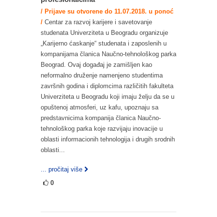
/ Prijave su otvorene do 11.07.2018. u ponoć
/
Centar za razvoj karijere i savetovanje
studenata Univerziteta u Beogradu organizuje
„Karijerno ćaskanje“ studenata i zaposlenih u
kompanijama članica Naučno-tehnološkog parka
Beograd. Ovaj događaj je zamišljen kao
neformalno druženje namenjeno studentima
završnih godina i diplomcima različitih fakulteta
Univerziteta u Beogradu koji imaju želju da se u
opuštenoj atmosferi, uz kafu, upoznaju sa
predstavnicima kompanija članica Naučno-
tehnološkog parka koje razvijaju inovacije u
oblasti informacionih tehnologija i drugih srodnih
oblasti...
... pročitaj više
0