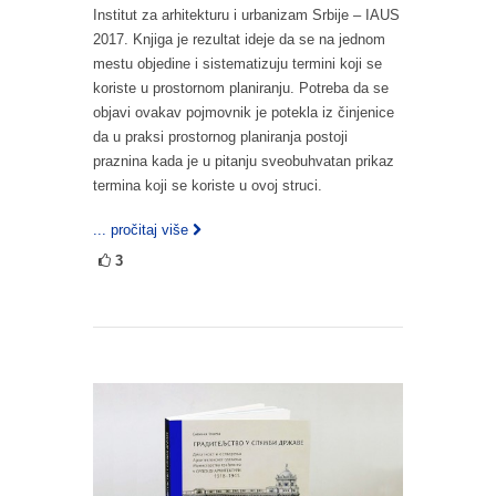
Institut za arhitekturu i urbanizam Srbije – IAUS
2017. Knjiga je rezultat ideje da se na jednom
mestu objedine i sistematizuju termini koji se
koriste u prostornom planiranju. Potreba da se
objavi ovakav pojmovnik je potekla iz činjenice
da u praksi prostornog planiranja postoji
praznina kada je u pitanju sveobuhvatan prikaz
termina koji se koriste u ovoj struci.
... pročitaj više
3