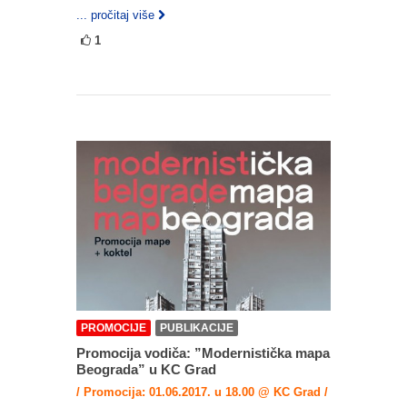
... pročitaj više
1
PROMOCIJE
PUBLIKACIJE
Promocija vodiča: ”Modernistička mapa
Beograda” u KC Grad
/ Promocija: 01.06.2017. u 18.00 @ KC Grad /