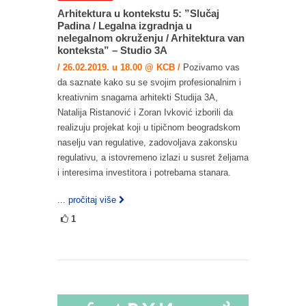
Arhitektura u kontekstu 5: ”Slučaj
Padina / Legalna izgradnja u
nelegalnom okruženju / Arhitektura van
konteksta” – Studio 3A
/ 26.02.2019. u 18.00 @ KCB /
Pozivamo vas
da saznate kako su se svojim profesionalnim i
kreativnim snagama arhitekti Studija 3A,
Natalija Ristanović i Zoran Ivković izborili da
realizuju projekat koji u tipičnom beogradskom
naselju van regulative, zadovoljava zakonsku
regulativu, a istovremeno izlazi u susret željama
i interesima investitora i potrebama stanara.
... pročitaj više
1