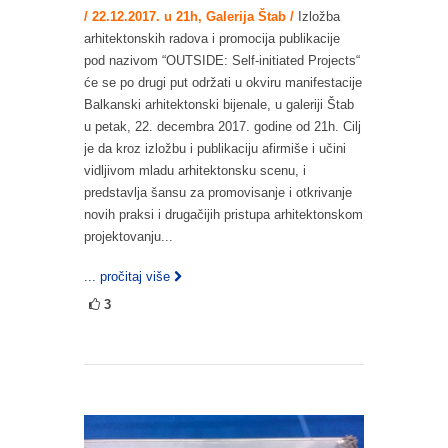
/ 22.12.2017. u 21h, Galerija Štab /
Izložba
arhitektonskih radova i promocija publikacije
pod nazivom “OUTSIDE: Self-initiated Projects“
će se po drugi put održati u okviru manifestacije
Balkanski arhitektonski bijenale, u galeriji Štab
u petak, 22. decembra 2017. godine od 21h. Cilj
je da kroz izložbu i publikaciju afirmiše i učini
vidljivom mladu arhitektonsku scenu, i
predstavlja šansu za promovisanje i otkrivanje
novih praksi i drugačijih pristupa arhitektonskom
projektovanju...
... pročitaj više
3