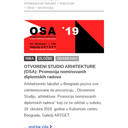
Arhitektonski fakultet
>
Najnovije
>
Vesti
>
promocija
RIBA
IZLOŽBE
ODABRANO
OTVORENI STUDIO ARHITEKTURE
(OSA): Promocija nominovanih
diplomskih radova
Arhitektonski fakultet u Beogradu poziva sve
zainteresovane da prisustvuju ,,Otvorenom
Studiju: arhitekture: Promocija nominovanih
diplomskih radova’’ koji će se održati u subotu,
19. oktobra 2019. godine u Kulturnom centru
Beograda, Galeriji ARTGET.
... pročitaj više