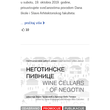
u subotu, 19. oktobra 2019. godine,
prisustvujete svečanostima povodom Dana
škole i Slave Arhitektonskog fakulteta:
... pročitaj više
10
ODABRANO
PROMOCIJE
PUBLIKACIJE