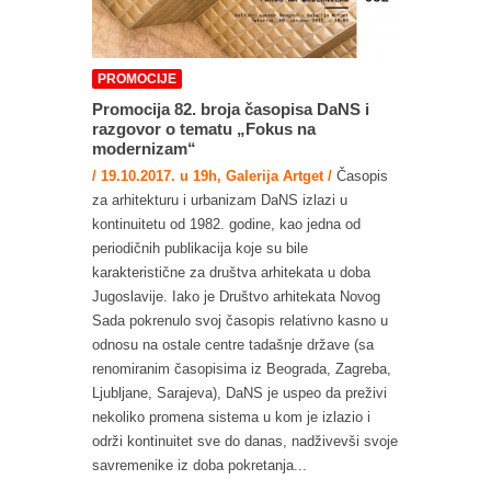
PROMOCIJE
Promocija 82. broja časopisa DaNS i
razgovor o tematu „Fokus na
modernizam“
/ 19.10.2017. u 19h, Galerija Artget /
Časopis
za arhitekturu i urbanizam DaNS izlazi u
kontinuitetu od 1982. godine, kao jedna od
periodičnih publikacija koje su bile
karakteristične za društva arhitekata u doba
Jugoslavije. Iako je Društvo arhitekata Novog
Sada pokrenulo svoj časopis relativno kasno u
odnosu na ostale centre tadašnje države (sa
renomiranim časopisima iz Beograda, Zagreba,
Ljubljane, Sarajeva), DaNS je uspeo da preživi
nekoliko promena sistema u kom je izlazio i
održi kontinuitet sve do danas, nadživevši svoje
savremenike iz doba pokretanja...