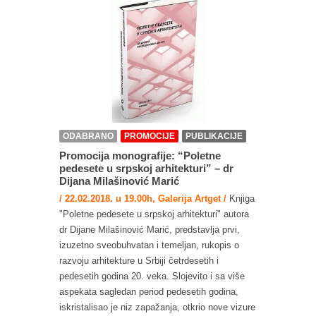
ODABRANO
PROMOCIJE
PUBLIKACIJE
Promocija monografije: “Poletne
pedesete u srpskoj arhitekturi” – dr
Dijana Milašinović Marić
/ 22.02.2018. u 19.00h, Galerija Artget /
Knjiga
"Poletne pedesete u srpskoj arhitekturi" autora
dr Dijane Milašinović Marić, predstavlja prvi,
izuzetno sveobuhvatan i temeljan, rukopis o
razvoju arhitekture u Srbiji četrdesetih i
pedesetih godina 20. veka. Slojevito i sa više
aspekata sagledan period pedesetih godina,
iskristalisao je niz zapažanja, otkrio nove vizure