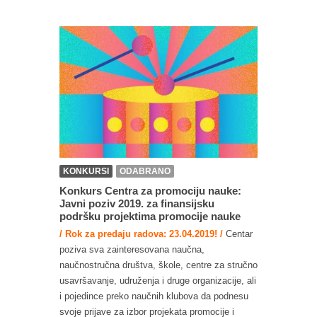
KONKURSI
ODABRANO
Konkurs Centra za promociju nauke:
Javni poziv 2019. za finansijsku
podršku projektima promocije nauke
/ Rok za predaju radova: 23.04.2019! /
Centar
poziva sva zainteresovana naučna,
naučnostručna društva, škole, centre za stručno
usavršavanje, udruženja i druge organizacije, ali
i pojedince preko naučnih klubova da podnesu
svoje prijave za izbor projekata promocije i