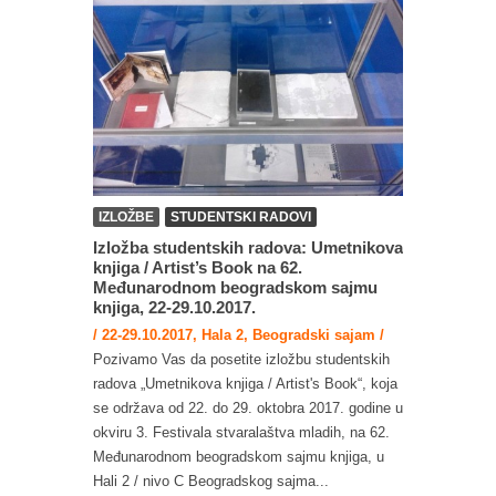
IZLOŽBE
STUDENTSKI RADOVI
Izložba studentskih radova: Umetnikova
knjiga / Artist’s Book na 62.
Međunarodnom beogradskom sajmu
knjiga, 22-29.10.2017.
/ 22-29.10.2017, Hala 2, Beogradski sajam /
Pozivamo Vas da posetite izložbu studentskih
radova „Umetnikova knjiga / Artist's Book“, koja
se održava od 22. do 29. oktobra 2017. godine u
okviru 3. Festivala stvaralaštva mladih, na 62.
Međunarodnom beogradskom sajmu knjiga, u
Hali 2 / nivo C Beogradskog sajma...