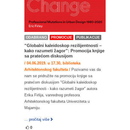
ODABRANO
PROMOCIJE
PUBLIKACIJE
“Globalni kaleidoskop rezilijentnosti –
kako razumeti žagor”: Promocija knjige
sa pratećom diskusijom
/ 04.06.2019. u 17.30, biblioteka
Arhitektonskog fakulteta /
Pozivamo vas da
nam se pridružite na promociju knjige sa
pratećom diskusijom "Globalni kaleidoskop
rezilijentnosti - kako razumeti žagor" autora
Erika Firlija, vanrednog profesora
Arhitektonskog fakulteta Univerziteta u
Majamiju.
... pročitaj više
0