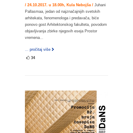
/ 24.10.2017. u 18.00h, Kula Nebojša /
Juhani
Pallasmaa, jedan od najznačajnijih svetskih
arhitekata, fenomenologa i predavača, biće
ponovo gost Arhitektonskog fakulteta, povodom
objavljivanja zbirke njegovih eseja Prostor
vremena...
... pročitaj više
34