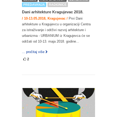
PREDAVANJA
RADIONICE
Dani arhitekture Kragujevac 2018.
/ 10-13.05.2018, Kragujevac /
Prvi Dani
arhitekture u Kragujevcu u organizaciji Centra
za istraživanje i održivi razvoj arhitekture i
urbanizma - URBANIUM iz Kragujevca će se
održati od 10-13. maja 2018. godine...
... pročitaj više
2