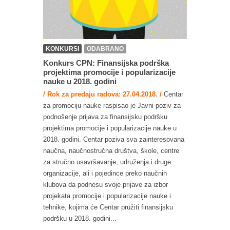
KONKURSI
ODABRANO
Konkurs CPN: Finansijska podrška
projektima promocije i popularizacije
nauke u 2018. godini
/ Rok za predaju radova: 27.04.2018. /
Centar
za promociju nauke raspisao je Javni poziv za
podnošenje prijava za finansijsku podršku
projektima promocije i popularizacije nauke u
2018. godini. Centar poziva sva zainteresovana
naučna, naučnostručna društva, škole, centre
za stručno usavršavanje, udruženja i druge
organizacije, ali i pojedince preko naučnih
klubova da podnesu svoje prijave za izbor
projekata promocije i popularizacije nauke i
tehnike, kojima će Centar pružiti finansijsku
podršku u 2018. godini...