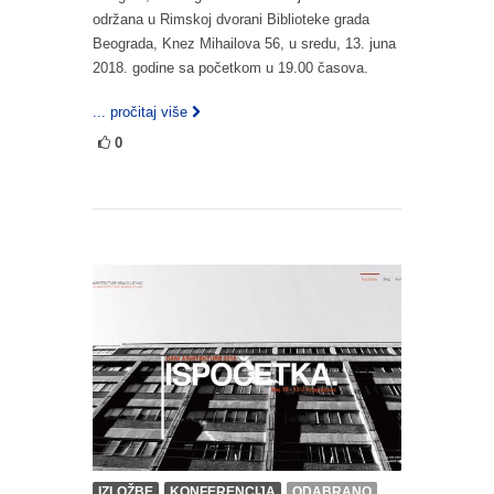
održana u Rimskoj dvorani Biblioteke grada
Beograda, Knez Mihailova 56, u sredu, 13. juna
2018. godine sa početkom u 19.00 časova.
... pročitaj više
0
IZLOŽBE
KONFERENCIJA
ODABRANO