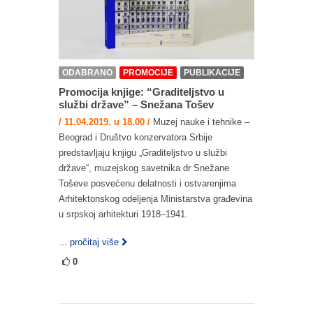
ODABRANO
PROMOCIJE
PUBLIKACIJE
Promocija knjige: “Graditeljstvo u
službi države” – Snežana Tošev
/ 11.04.2019. u 18.00 /
Muzej nauke i tehnike –
Beograd i Društvo konzervatora Srbije
predstavljaju knjigu „Graditeljstvo u službi
države“, muzejskog savetnika dr Snežane
Toševe posvećenu delatnosti i ostvarenjima
Arhitektonskog odeljenja Ministarstva građevina
u srpskoj arhitekturi 1918–1941.
... pročitaj više
0