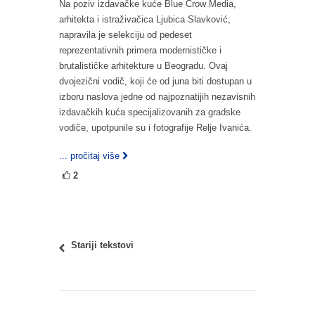
Na poziv izdavačke kuće Blue Crow Media,
arhitekta i istraživačica Ljubica Slavković,
napravila je selekciju od pedeset
reprezentativnih primera modernističke i
brutalističke arhitekture u Beogradu. Ovaj
dvojezični vodič, koji će od juna biti dostupan u
izboru naslova jedne od najpoznatijih nezavisnih
izdavačkih kuća specijalizovanih za gradske
vodiče, upotpunile su i fotografije Relje Ivanića.
... pročitaj više
2
Stariji tekstovi