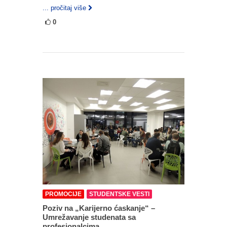
... pročitaj više
0
PROMOCIJE
STUDENTSKE VESTI
Poziv na „Karijerno ćaskanje“ –
Umrežavanje studenata sa
profesionalcima