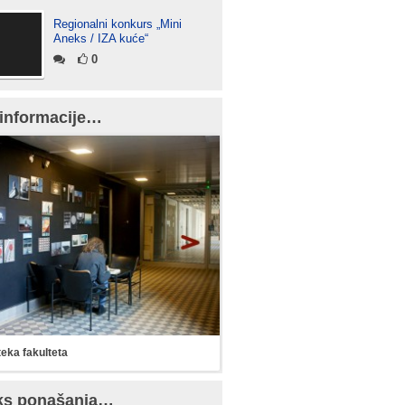
Regionalni konkurs „Mini
Aneks / IZA kuće“
0
informacije…
teka fakulteta
ks ponašanja…