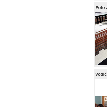
Foto 
vodič