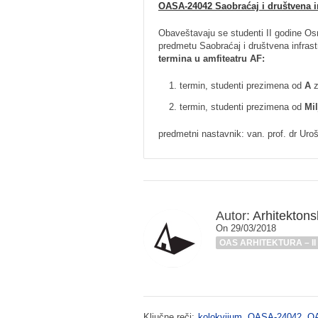
OASA-24042 Saobraćaj i društvena in
Obaveštavaju se studenti II godine Os
predmetu Saobraćaj i društvena infrast
termina u amfiteatru AF:
termin, studenti prezimena od
A
z
termin, studenti prezimena od
Mil
predmetni nastavnik: van. prof. dr Uro
Autor:
Arhitektonsk
On 29/03/2018
OAS ARHITEKTURA – II
Ključne reči:
kolokvijum
,
OASA-24042
,
OA