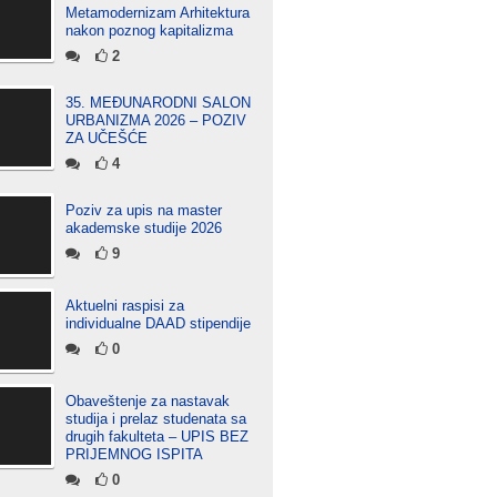
Metamodernizam Arhitektura
nakon poznog kapitalizma
2
35. MEĐUNARODNI SALON
URBANIZMA 2026 – POZIV
ZA UČEŠĆE
4
Poziv za upis na master
akademske studije 2026
9
Aktuelni raspisi za
individualne DAAD stipendije
0
Obaveštenje za nastavak
studija i prelaz studenata sa
drugih fakulteta – UPIS BEZ
PRIJEMNOG ISPITA
0