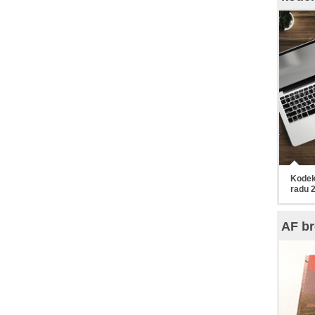
Kodek
radu 
AF br