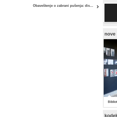
 2018
Obaveštenje o zabrani pušenja: disciplinska odgovornost studenata
nove 
Biblio
kode