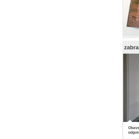
zabra
Obaveš
odgov