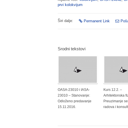
prvi kolokvijum
Širi dalje:
Permanent Link
Poša
Srodni tekstovi
OASA-23010 i IASA-
Kurs 12.2. –
23010 – Stanovanje:
Arhitektonska fi
Odloženo predavanje
Preuzimanje se
15.11.2016.
radova i konsult