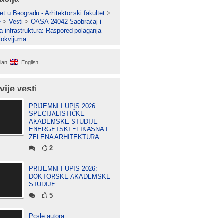
et u Beogradu - Arhitektonski fakultet
>
e
>
Vesti
>
OASA-24042 Saobraćaj i
a infrastruktura: Raspored polaganja
lokvijuma
ian
English
vije vesti
PRIJEMNI I UPIS 2026:
SPECIJALISTIČKE
AKADEMSKE STUDIJE –
ENERGETSKI EFIKASNA I
ZELENA ARHITEKTURA
2
PRIJEMNI I UPIS 2026:
DOKTORSKE AKADEMSKE
STUDIJE
5
Posle autora: