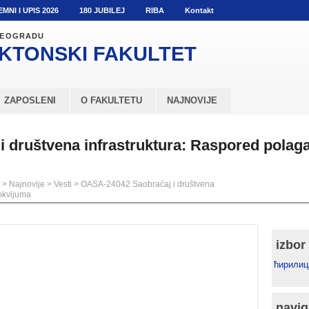
EMNI I UPIS 2026
180 JUBILEJ
RIBA
Kontakt
 BEOGRADU
KTONSKI
FAKULTET
ZAPOSLENI
O FAKULTETU
NAJNOVIJE
 društvena infrastruktura: Raspored polag
>
Najnovije
>
Vesti
>
OASA-24042 Saobraćaj i društvena
lokvijuma
izbor
ћирилиц
navig