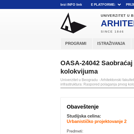
brzi INFO link
E PLATFORME:
PRIJ
UNIVERZITET U
ARHITE
PROGRAMI
ISTRAŽIVANJA
OASA-24042 Saobraćaj i
kolokvijuma
Univerzitet u Beogradu - Arhitektonski fakultet
infrastruktura: Raspored polaganja prvog ko
Obaveštenje
Studijska celina:
Urbanističko projektovanje 2
Predmeti: