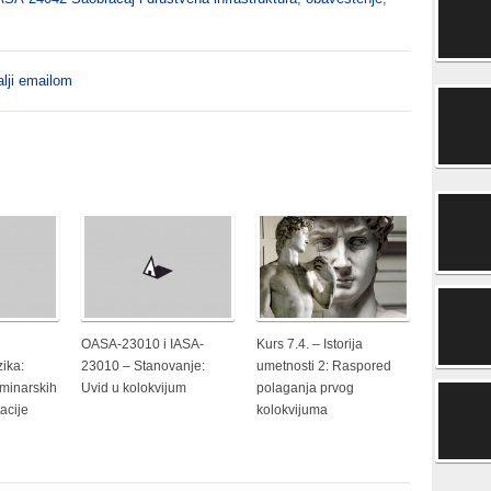
lji emailom
OASA-23010 i IASA-
Kurs 7.4. – Istorija
zika:
23010 – Stanovanje:
umetnosti 2: Raspored
minarskih
Uvid u kolokvijum
polaganja prvog
acije
kolokvijuma