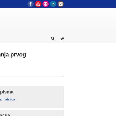
Facebook
YouTube
Flickr
LinkedIn
Instagram
anja prvog
 pisma
а
|
latinica
acija