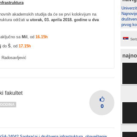
frastruktura
Univerzit
Najnovij
novnih akademskih studija da će se prvi kolokvijum na
društven
ruktura održati
u utorak, 03. aprila 2018. godine u dva
prvog ko
aključno sa
Mil
, od
16.15h
Serb
j
do
Š
, od
17.15h
najno
š Radosavljević
i fakultet
 GODINA
0
SA-24042 Saobraćaj i društvena infrastruktura
,
obaveštenje
,