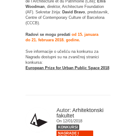
de l’Architecture et du Patrimoine (Cité);
Ellis
Woodman
, direktor, Architecture Foundation
(AF). Sekretar žirija:
David Bravo
, predstavnik,
Centre of Contemporary Culture of Barcelona
(CCCB).
Radovi se mogu predati
od 15. januara
do 21. februara 2018. godine.
Sve informacije o učešću na konkursu za
Nagradu dostupni su na zvaničnoj stranici
konkursa:
European Prize for Urban Public Space 2018
Autor:
Arhitektonski
fakultet
On 12/01/2018
KONKURSI
NAGRADE I