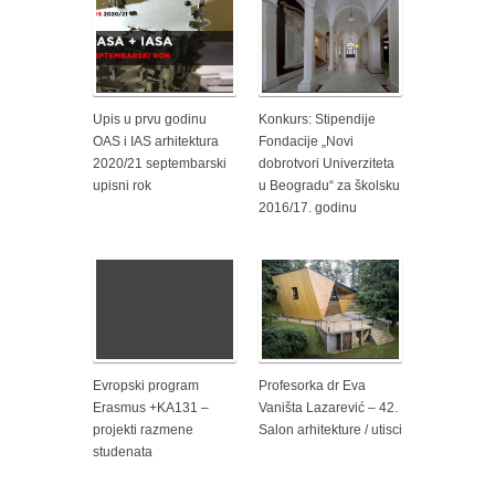
Upis u prvu godinu
Konkurs: Stipendije
OAS i IAS arhitektura
Fondacije „Novi
2020/21 septembarski
dobrotvori Univerziteta
upisni rok
u Beogradu“ za školsku
2016/17. godinu
Evropski program
Profesorka dr Eva
Erasmus +KA131 –
Vaništa Lazarević – 42.
projekti razmene
Salon arhitekture / utisci
studenata