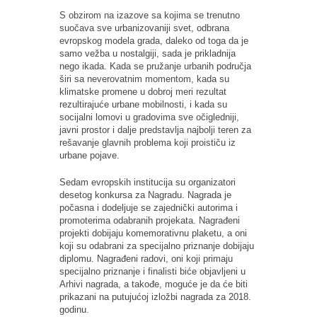
S obzirom na izazove sa kojima se trenutno
suočava sve urbanizovaniji svet, odbrana
evropskog modela grada, daleko od toga da je
samo vežba u nostalgiji, sada je prikladnija
nego ikada. Kada se pružanje urbanih područja
širi sa neverovatnim momentom, kada su
klimatske promene u dobroj meri rezultat
rezultirajuće urbane mobilnosti, i kada su
socijalni lomovi u gradovima sve očigledniji,
javni prostor i dalje predstavlja najbolji teren za
rešavanje glavnih problema koji proističu iz
urbane pojave.
Sedam evropskih institucija su organizatori
desetog konkursa za Nagradu. Nagrada je
počasna i dodeljuje se zajednički autorima i
promoterima odabranih projekata. Nagrađeni
projekti dobijaju komemorativnu plaketu, a oni
koji su odabrani za specijalno priznanje dobijaju
diplomu. Nagrađeni radovi, oni koji primaju
specijalno priznanje i finalisti biće objavljeni u
Arhivi nagrada, a takođe, moguće je da će biti
prikazani na putujućoj izložbi nagrada za 2018.
godinu.