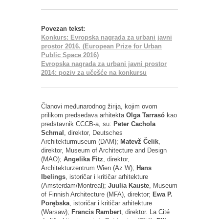
Povezan tekst:
Konkurs: Evropska nagrada za urbani javni
prostor 2016. (European Prize for Urban
Public Space 2016)
Evropska nagrada za urbani javni prostor
2014: poziv za učešće na konkursu
Članovi međunarodnog žirija, kojim ovom
prilikom predsedava arhitekta
Olga Tarrasó
kao
predstavnik CCCB-a, su:
Peter Cachola
Schmal
, direktor, Deutsches
Architekturmuseum (DAM);
Matevž Čelik
,
direktor, Museum of Architecture and Design
(MAO);
Angelika Fitz
, direktor,
Architekturzentrum Wien (Az W);
Hans
Ibelings
, istoričar i kritičar arhitekture
(Amsterdam/Montreal);
Juulia Kauste
, Museum
of Finnish Architecture (MFA), direktor;
Ewa P.
Porębska
, istoričar i kritičar arhitekture
(Warsaw);
Francis Rambert
, direktor. La Cité