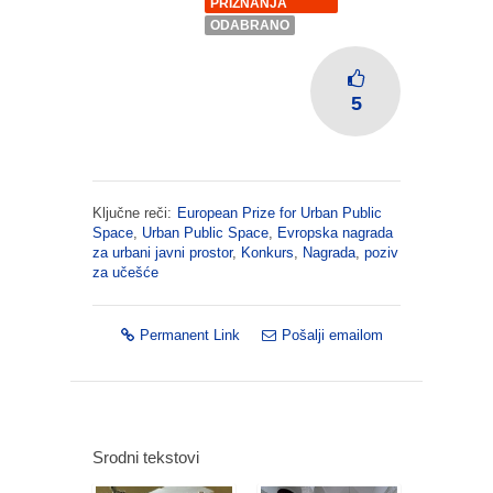
PRIZNANJA
ODABRANO
5
Ključne reči:
European Prize for Urban Public
Space
,
Urban Public Space
,
Evropska nagrada
za urbani javni prostor
,
Konkurs
,
Nagrada
,
poziv
za učešće
Permanent Link
Pošalji emailom
Srodni tekstovi