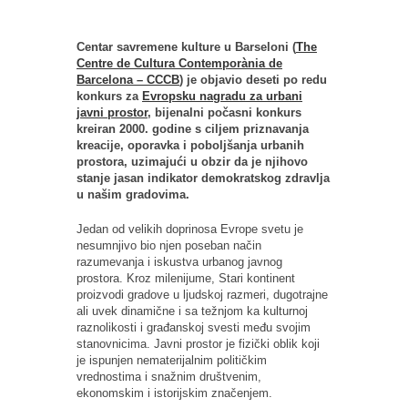
Centar savremene kulture u Barseloni (
The
Centre de Cultura Contemporània de
Barcelona – CCCB
) je objavio deseti po redu
konkurs za
Evropsku nagradu za urbani
javni prostor
, bijenalni počasni konkurs
kreiran 2000. godine s ciljem priznavanja
kreacije, oporavka i poboljšanja urbanih
prostora, uzimajući u obzir da je njihovo
stanje jasan indikator demokratskog zdravlja
u našim gradovima.
Jedan od velikih doprinosa Evrope svetu je
nesumnjivo bio njen poseban način
razumevanja i iskustva urbanog javnog
prostora. Kroz milenijume, Stari kontinent
proizvodi gradove u ljudskoj razmeri, dugotrajne
ali uvek dinamične i sa težnjom ka kulturnoj
raznolikosti i građanskoj svesti među svojim
stanovnicima. Javni prostor je fizički oblik koji
je ispunjen nematerijalnim političkim
vrednostima i snažnim društvenim,
ekonomskim i istorijskim značenjem.