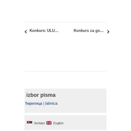
Konkurs: ULUPUDS – Nagrada Pavle Vasić 2017
Konkurs za godišnju kolektivnu izložbu umetnosti u Srbiji 2018
izbor pisma
ћирилица
|
latinica
Serbian
English