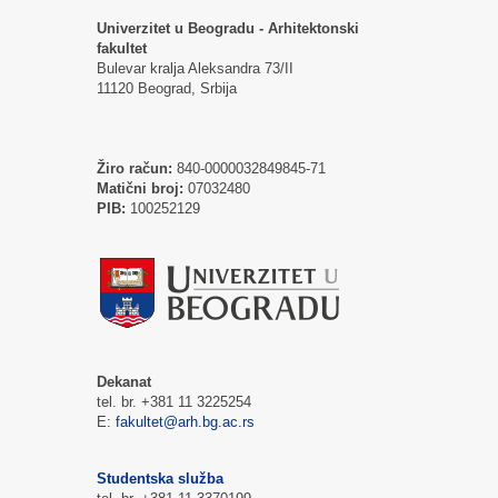
Univerzitet u Beogradu - Arhitektonski
fakultet
Bulevar kralja Aleksandra 73/II
11120 Beograd, Srbija
Žiro račun:
840-0000032849845-71
Matični broj:
07032480
PIB:
100252129
Dekanat
tel. br. +381 11 3225254
E:
fakultet@arh.bg.ac.rs
Studentska služba