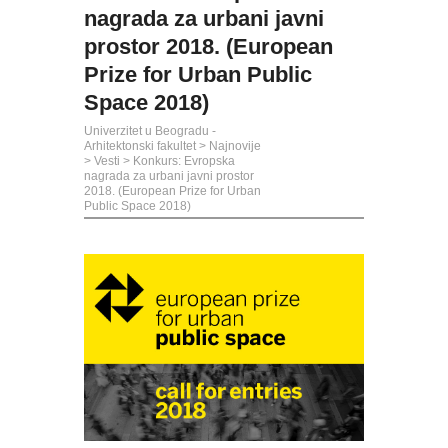
nagrada za urbani javni
prostor 2018. (European
Prize for Urban Public
Space 2018)
Univerzitet u Beogradu -
Arhitektonski fakultet
>
Najnovije
>
Vesti
>
Konkurs: Evropska
nagrada za urbani javni prostor
2018. (European Prize for Urban
Public Space 2018)