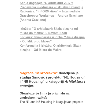
Serija događaja ”O arhitekturi 2017”:
Predavanja uvodničara – Iskustva Holandije
Radionica: “inFORMation” – Intermediate
Grasshopper Workshop – Andrea Gracijano
(Andrea Graziano)
Izložba: “O arhitekturi: Skala dizajna od
mikro do makro” u Novom Sadu
Konkurs: takmičarska izložba “Skala dizajna
– Od Mikro do Makro”
Konferencija i izložba: O arhitekturi: Skala
dizajna – Od Mikro do Makro
Nagrada ”MikroMakro”
dodeljena je
studiju Simović i projektu ”N1 Housing”
i ”N8 Housing” u kategoriji
Arhitektura i
enterijer
.
Obrazloženje žirija (u originalu na
engleskom jeziku):
The N1 and N8 Housing in Kragujevac projects