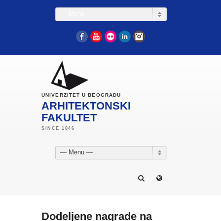
— Menu —
Facebook
YouTube
Flickr
LinkedIn
Instagram
UNIVERZITET U BEOGRADU
ARHITEKTONSKI
FAKULTET
— Menu —
Dodeljene nagrade na