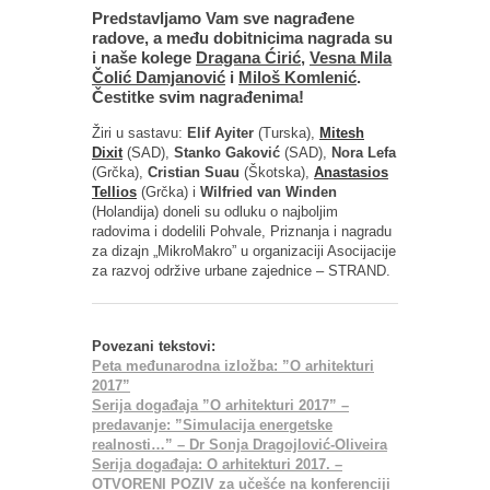
Predstavljamo Vam sve nagrađene
radove, a među dobitnicima nagrada su
i naše kolege
Dragana Ćirić
,
Vesna Mila
Čolić Damjanović
i
Miloš Komlenić
.
Čestitke svim nagrađenima!
Žiri u sastavu:
Elif Ayiter
(Turska),
Mitesh
Dixit
(SAD),
Stanko Gaković
(SAD),
Nora Lefa
(Grčka),
Cristian Suau
(Škotska),
Anastasios
Tellios
(Grčka) i
Wilfried van Winden
(Holandija) doneli su odluku o najboljim
radovima i dodelili Pohvale, Priznanja i nagradu
za dizajn „MikroMakro” u organizaciji Asocijacije
za razvoj održive urbane zajednice – STRAND.
Povezani tekstovi:
Peta međunarodna izložba: ”O arhitekturi
2017”
Serija događaja ”O arhitekturi 2017” –
predavanje: ”Simulacija energetske
realnosti…” – Dr Sonja Dragojlović-Oliveira
Serija događaja: O arhitekturi 2017. –
OTVORENI POZIV za učešće na konferenciji