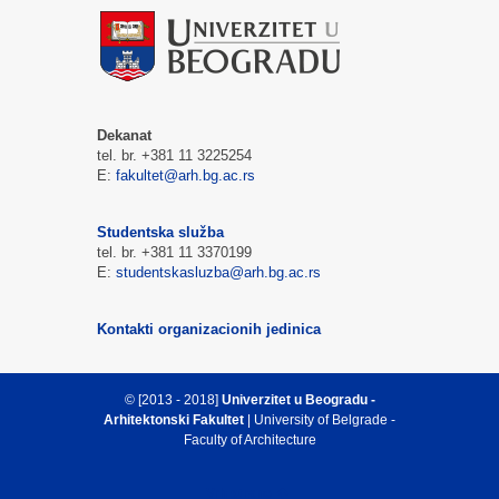
Dekanat
tel. br. +381 11 3225254
E:
fakultet@arh.bg.ac.rs
Studentska služba
tel. br. +381 11 3370199
E:
studentskasluzba@arh.bg.ac.rs
Kontakti organizacionih jedinica
© [2013 - 2018]
Univerzitet u Beogradu -
Arhitektonski Fakultet
| University of Belgrade -
Faculty of Architecture
Vrh strane