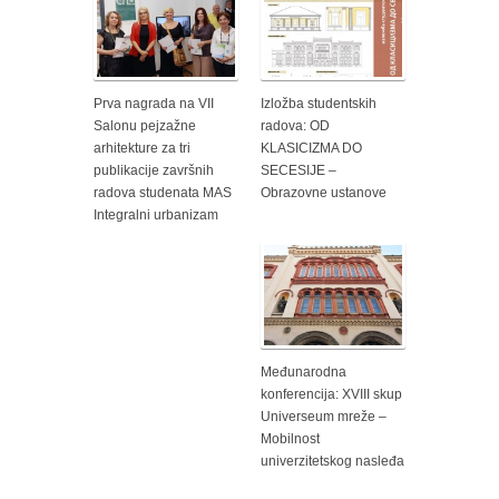
Prva nagrada na VII
Izložba studentskih
Salonu pejzažne
radova: OD
arhitekture za tri
KLASICIZMA DO
publikacije završnih
SECESIJE –
radova studenata MAS
Obrazovne ustanove
Integralni urbanizam
Međunarodna
konferencija: XVIII skup
Universeum mreže –
Mobilnost
univerzitetskog nasleđa