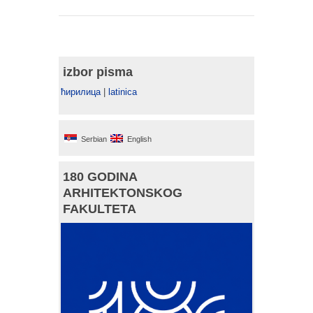
izbor pisma
ћирилица
|
latinica
Serbian
English
180 GODINA
ARHITEKTONSKOG
FAKULTETA