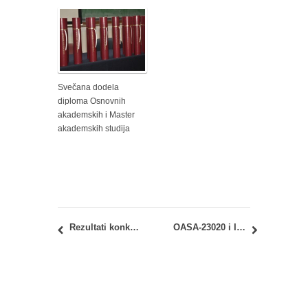
Svečana dodela
diploma Osnovnih
akademskih i Master
akademskih studija
Rezultati konkursa kompanije Stattwerk za idejno rešenje balkanskog eko-centra na Zelenom vencu
OASA-23020 i IASA-23020 – Istorija arhitekture – Oblikovanje prostora i stila: izmene termina predavanja