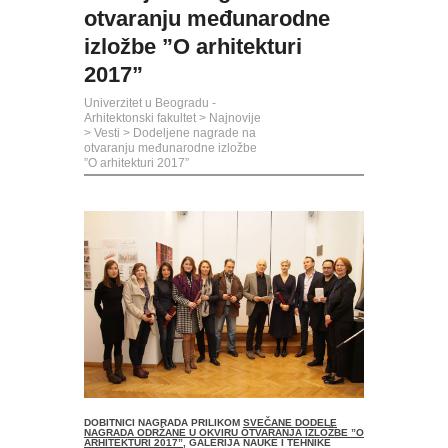
otvaranju međunarodne
izložbe ”O arhitekturi
2017”
Univerzitet u Beogradu -
Arhitektonski fakultet
>
Najnovije
>
Vesti
>
Dodeljene nagrade na
otvaranju međunarodne izložbe
”O arhitekturi 2017”
DOBITNICI NAGRADA PRILIKOM
SVEČANE DODELE
NAGRADA ODRŽANE U OKVIRU OTVARANJA IZLOŽBE ”O
ARHITEKTURI 2017”
, GALERIJA NAUKE I TEHNIKE