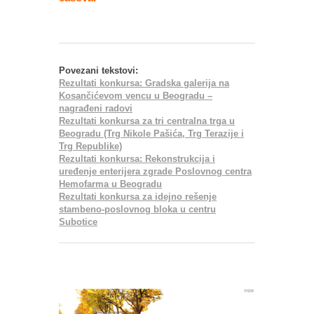
Povezani tekstovi:
Rezultati konkursa: Gradska galerija na
Kosančićevom vencu u Beogradu –
nagrađeni radovi
Rezultati konkursa za tri centralna trga u
Beogradu (Trg Nikole Pašića, Trg Terazije i
Trg Republike)
Rezultati konkursa: Rekonstrukcija i
uređenje enterijera zgrade Poslovnog centra
Hemofarma u Beogradu
Rezultati konkursa za idejno rešenje
stambeno-poslovnog bloka u centru
Subotice