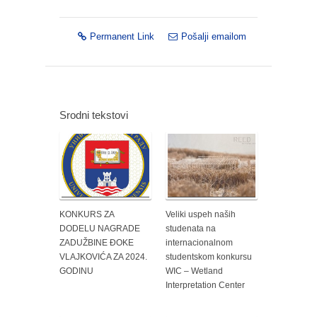
Permanent Link
Pošalji emailom
Srodni tekstovi
KONKURS ZA
Veliki uspeh naših
DODELU NAGRADE
studenata na
ZADUŽBINE ĐOKE
internacionalnom
VLAJKOVIĆA ZA 2024.
studentskom konkursu
GODINU
WIC – Wetland
Interpretation Center