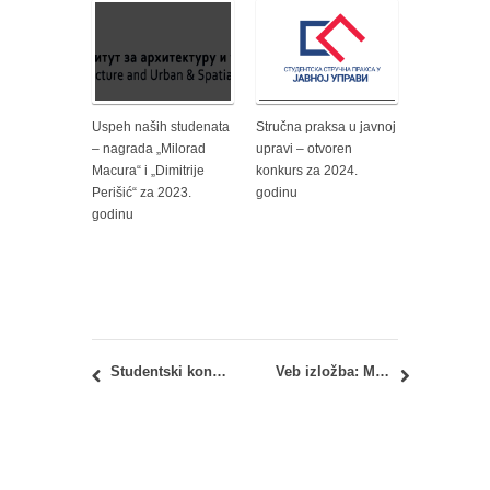
Uspeh naših studenata
Stručna praksa u javnoj
– nagrada „Milorad
upravi – otvoren
Macura“ i „Dimitrije
konkurs za 2024.
Perišić“ za 2023.
godinu
godinu
Studentski konkurs: Nagrade Evropske asocijacije organizacija grejanja, hlađenja i klimatizacije REHVA za 2017.
Veb izložba: Master Studio M01 – Projekat 2016/17