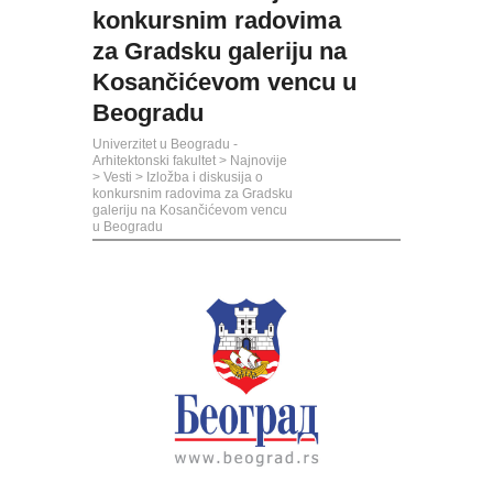
konkursnim radovima
za Gradsku galeriju na
Kosančićevom vencu u
Beogradu
Univerzitet u Beogradu -
Arhitektonski fakultet
>
Najnovije
>
Vesti
>
Izložba i diskusija o
konkursnim radovima za Gradsku
galeriju na Kosančićevom vencu
u Beogradu