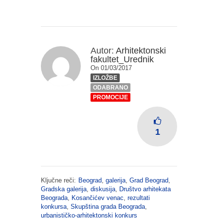
Autor:
Arhitektonski
fakultet_Urednik
On 01/03/2017
IZLOŽBE
ODABRANO
PROMOCIJE
1
Ključne reči:
Beograd
,
galerija
,
Grad Beograd
,
Gradska galerija
,
diskusija
,
Društvo arhitekata
Beograda
,
Kosančićev venac
,
rezultati
konkursa
,
Skupština grada Beograda
,
urbanističko-arhitektonski konkurs