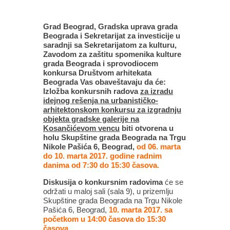
Grad Beograd, Gradska uprava grada
Beograda i Sekretarijat za investicije u
saradnji sa Sekretarijatom za kulturu,
Zavodom za zaštitu spomenika kulture
grada Beograda i sprovodiocem
konkursa Društvom arhitekata
Beograda Vas obaveštavaju da će:
Izložba konkursnih radova
za izradu
idejnog rešenja na urbanističko-
arhitektonskom konkursu za izgradnju
objekta gradske galerije na
Kosančićevom vencu
biti otvorena u
holu Skupštine grada Beograda na Trgu
Nikole Pašića 6, Beograd,
od 06. marta
do 10. marta 2017. godine radnim
danima od 7:30 do 15:30 časova.
Diskusija o konkursnim radovima
će se
održati u maloj sali (sala 9), u prizemlju
Skupštine grada Beograda na Trgu Nikole
Pašića 6, Beograd,
10. marta 2017. sa
početkom u 14:00 časova do 15:30
časova.