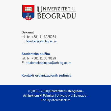
Dekanat
tel. br. +381 11 3225254
E:
fakultet@arh.bg.ac.rs
Studentska služba
tel. br. +381 11 3370199
E:
studentskasluzba@arh.bg.ac.rs
Kontakti organizacionih jedinica
© [2013 - 2018]
Univerzitet u Beogradu -
Arhitektonski Fakultet
| University of Belgrade -
Faculty of Architecture