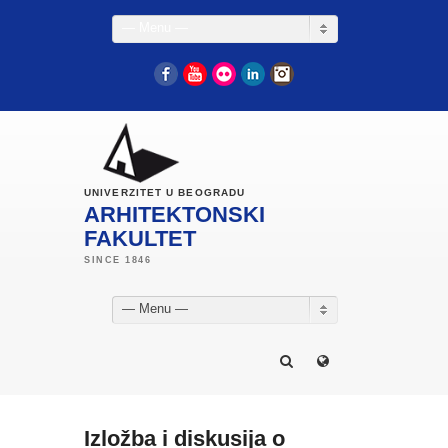
— Menu —
Facebook
YouTube
Flickr
LinkedIn
Instagram
UNIVERZITET U BEOGRADU
ARHITEKTONSKI
FAKULTET
— Menu —
Izložba i diskusija o