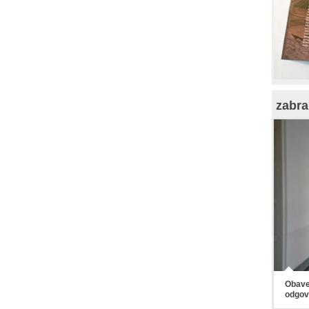
zabra
Obaveš
odgov