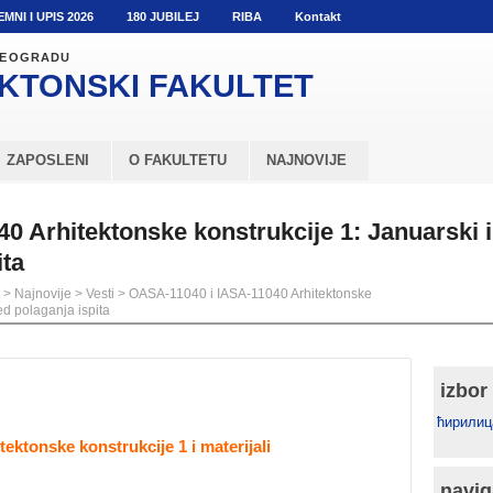
EMNI I UPIS 2026
180 JUBILEJ
RIBA
Kontakt
 BEOGRADU
KTONSKI
FAKULTET
ZAPOSLENI
O FAKULTETU
NAJNOVIJE
 Arhitektonske konstrukcije 1: Januarski is
ita
>
Najnovije
>
Vesti
>
OASA-11040 i IASA-11040 Arhitektonske
ed polaganja ispita
izbor
ћирилиц
tektonske konstrukcije 1 i materijali
navig