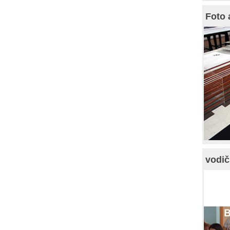
Foto 
vodič