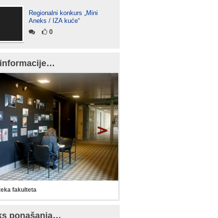
Regionalni konkurs „Mini
Aneks / IZA kuće“
0
informacije…
teka fakulteta
ks ponašanja…