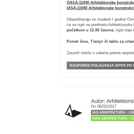
OASA-11040 Arhitektonske konstrukc
IASA-11040 Arhitektonske konstrukci
Obaveštavaju se studenti I godine Osn
će se ispit na predmetu Arhitektonske 
početkom u 12.00 časova.
Ispit traje
Poneti šinu, T-lenjir ili tablu za crta
Zauzeti mesto u salama prema raspor
RASPORED POLAGANJA ISPITA PO SAL
Autor:
Arhitektonsk
On 06/02/2017
IAS ARHITEKTURA - I 
OAS ARHITEKTURA - I