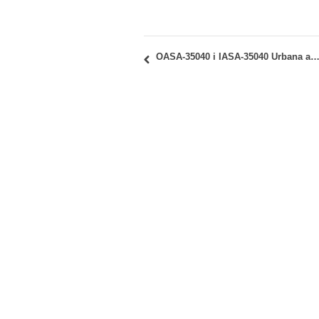
OASA-35040 i IASA-35040 Urbana analiza i planiranje: uvid u radove sa 