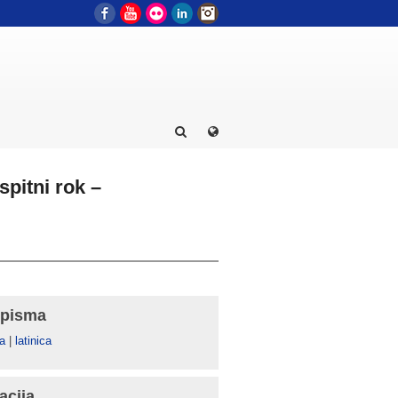
Facebook
YouTube
Flickr
LinkedIn
Instagram
pitni rok –
 pisma
а
|
latinica
acija