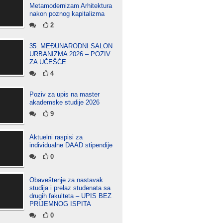
Metamodernizam Arhitektura
nakon poznog kapitalizma
2
35. MEĐUNARODNI SALON
URBANIZMA 2026 – POZIV
ZA UČEŠĆE
4
Poziv za upis na master
akademske studije 2026
9
Aktuelni raspisi za
individualne DAAD stipendije
0
Obaveštenje za nastavak
studija i prelaz studenata sa
drugih fakulteta – UPIS BEZ
PRIJEMNOG ISPITA
0