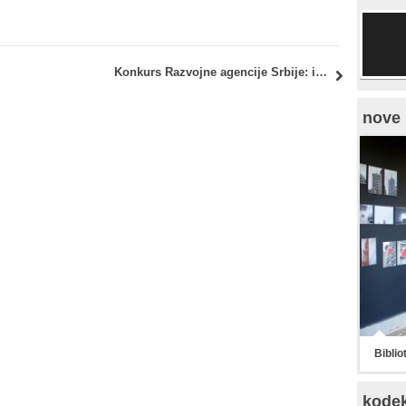
ispita
Konkurs Razvojne agencije Srbije: izbor najboljih projektnih ideja za razvoj regiona
nove 
Biblio
kode