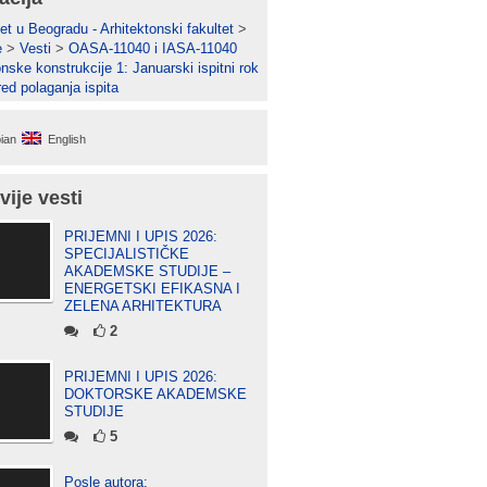
et u Beogradu - Arhitektonski fakultet
>
e
>
Vesti
>
OASA-11040 i IASA-11040
nske konstrukcije 1: Januarski ispitni rok
ed polaganja ispita
ian
English
vije vesti
PRIJEMNI I UPIS 2026:
SPECIJALISTIČKE
AKADEMSKE STUDIJE –
ENERGETSKI EFIKASNA I
ZELENA ARHITEKTURA
2
PRIJEMNI I UPIS 2026:
DOKTORSKE AKADEMSKE
STUDIJE
5
Posle autora: