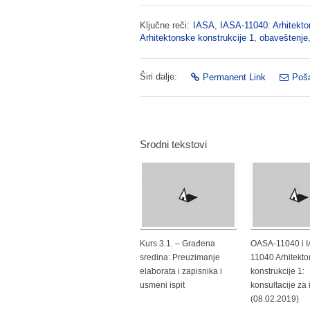
Ključne reči:
IASA
,
IASA-11040: Arhitekto
Arhitektonske konstrukcije 1
,
obaveštenje
Širi dalje:
Permanent Link
Poša
Srodni tekstovi
Kurs 3.1. – Građena
OASA-11040 i 
sredina: Preuzimanje
11040 Arhitekt
elaborata i zapisnika i
konstrukcije 1:
usmeni ispit
konsultacije za i
(08.02.2019)