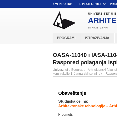
brzi INFO link
E PLATFORME:
PRIJ
UNIVERZITET U
ARHITE
PROGRAMI
ISTRAŽIVANJA
OASA-11040 i IASA-11040
Raspored polaganja isp
Univerzitet u Beogradu - Arhitektonski fakultet
konstrukcije 1: Januarski ispitni rok – Raspor
Obaveštenje
Studijska celina:
Arhitektonske tehnologije – Arhi
Predmeti: