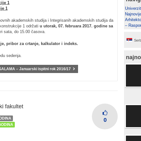
ije 1
je 1
Univerzit
Najnovij
Arhitekto
ovnih akademskih studija i Integrisanih akademskih studija da
– Raspor
konstrukcije 1 održati
u utorak, 07. februara 2017. godine sa
 tri sata, do 15.00 časova.
Serb
nje, pribor za crtanje, kalkulator i indeks.
edu sedenja.
najno
AMA – Januarski ispitni rok 2016/17
i fakultet
GODINA
0
 GODINA