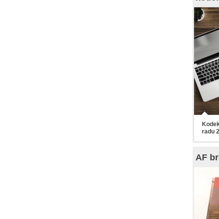
Kodek
radu 
AF br