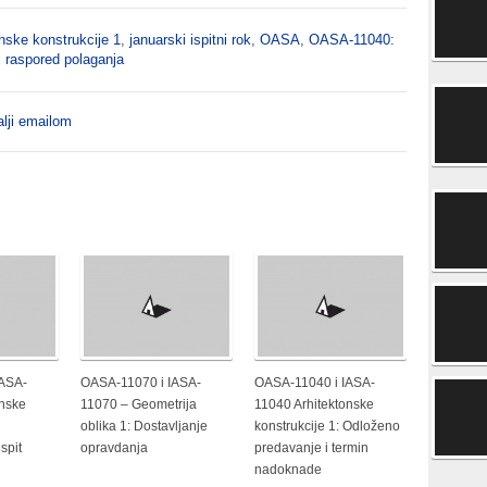
nske konstrukcije 1
,
januarski ispitni rok
,
OASA
,
OASA-11040:
,
raspored polaganja
lji emailom
IASA-
OASA-11070 i IASA-
OASA-11040 i IASA-
onske
11070 – Geometrija
11040 Arhitektonske
oblika 1: Dostavljanje
konstrukcije 1: Odloženo
spit
opravdanja
predavanje i termin
nadoknade