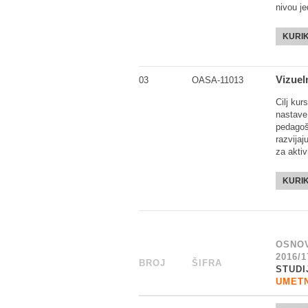
nivou je
KURI
Vizuel
03
OASA-11013
Cilj kur
nastave
pedagoš
razvijaj
za akti
KURI
OSNOV
2016/1
BROJ
_
ŠIFRA
______
STUDI
UMET