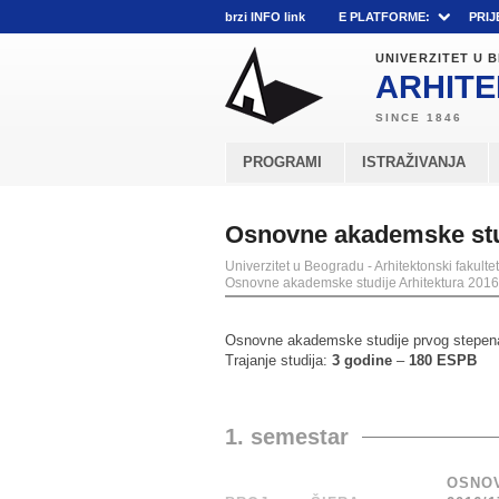
brzi INFO link
E PLATFORME:
PRIJ
UNIVERZITET U
ARHITE
PROGRAMI
ISTRAŽIVANJA
Osnovne akademske stud
Univerzitet u Beogradu - Arhitektonski fakultet
Osnovne akademske studije Arhitektura 2016/
Osnovne akademske studije prvog stepen
Trajanje studija:
3 godine
–
180 ESPB
1. semestar
OSNOV