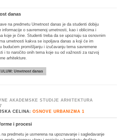
ost danas
stave na predmetu Umetnost danas je da studenti dobiju
ne informacije o savremenoj umetnosti, kao i oblicima i
ma koje je čine. Studenti treba da se upoznaju sa osnovnim
ma umetnosti kakva se ispoljava danas a koji će im
u budućem promišljanju i izučavanju tema savremene
i i to naročito onih tema koje su od važnosti za razvoj
ne arhitekture.
KULUM:
Umetnost danas
NE AKADEMSKE STUDIJE ARHITEKTURA
7
JSKA CELINA:
OSNOVE URBANIZMA 1
forme i procesi
 na predmetu je usmerena na upoznavanje i sagledavanje
a grada, njegovu ulogu i poziciju u kontekstu društva,