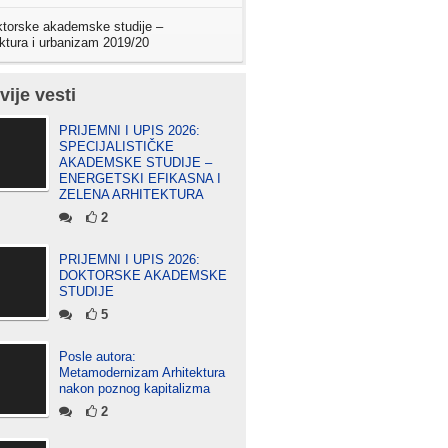
torske akademske studije –
ektura i urbanizam 2019/20
vije vesti
PRIJEMNI I UPIS 2026:
SPECIJALISTIČKE
AKADEMSKE STUDIJE –
ENERGETSKI EFIKASNA I
ZELENA ARHITEKTURA
2
PRIJEMNI I UPIS 2026:
DOKTORSKE AKADEMSKE
STUDIJE
5
Posle autora:
Metamodernizam Arhitektura
nakon poznog kapitalizma
2