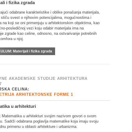
ali i fizika zgrada
jući odabrane karakteristike i oblike ponašanja materijala,
 stiču svest o njihovim potencijalima, mogućnostima i
 na koji se oni primenjuju u arhitektonskim objektima, kao
čno-posledičnoj vezi koju odabir materijala ima na
je zgrade kao celine, odnosno, na ostvarivanje potrebnih
omfora u njoj.
KULUM:
Materijali i fizika zgrada
NE AKADEMSKE STUDIJE ARHITEKTURA
7
JSKA CELINA:
TRIJA ARHITEKTONSKE FORME 1
tika u arhitekturi
 Matematika u arhitekturi svojim nazivom govori o svom
ru. Sadrži odabrana poglavlja matematike koja imaju svoju
nu primenu u oblasti arhitekture i urbanizma.