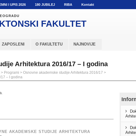
EMNI I UPIS 2026
180 JUBILEJ
RIBA
Kontakt
 BEOGRADU
KTONSKI
FAKULTET
ZAPOSLENI
O FAKULTETU
NAJNOVIJE
ije Arhitektura 2016/17 – I godina
>
Programi
>
Osnovne akademske studije Arhitektura 2016/17
>
17 – I godina
a.
Infor
Dok
Arhit
Dok
NE AKADEMSKE STUDIJE ARHITEKTURA
Arhit