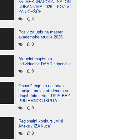
35. MEĐUNARODNI SALON
URBANIZMA 2026 – POZIV
ZA UČEŠĆE
4
Poziv za upis na master
akademske studije 2026
9
Aktuelni raspisi za
individualne DAAD stipendije
0
Obaveštenje za nastavak
studija i prelaz studenata sa
drugih fakulteta – UPIS BEZ
PRIJEMNOG ISPITA
0
Regionalni konkurs „Mini
Aneks / IZA kuće“
0