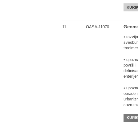
KURI
Geomet
11
OASA-11070
• razvij
sveobuh
trodime
• upozna
površi i
definisa
enterije
• upozn
obrade i
urbaniz
savreme
KURI