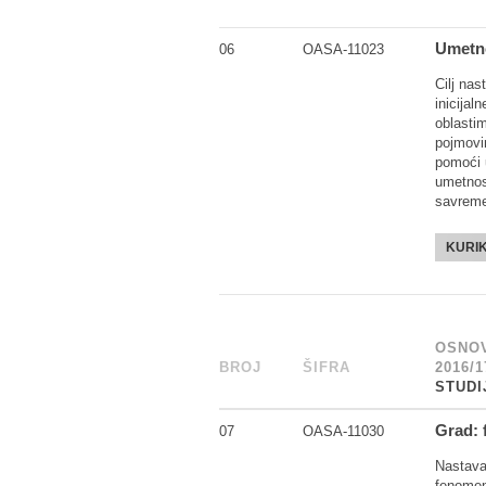
Umetn
06
OASA-11023
Cilj na
inicijal
oblasti
pojmovi
pomoći 
umetnost
savreme
KURI
OSNOV
BROJ
_
ŠIFRA
______
2016/1
STUDI
Grad: 
07
OASA-11030
Nastava
fenomen