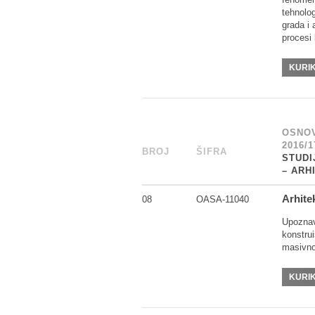
tehnolo
grada i 
procesi 
KURI
OSNOV
2016/1
BROJ
_
ŠIFRA
______
STUDI
– ARH
Arhite
08
OASA-11040
Upoznav
konstrui
masivno
KURI