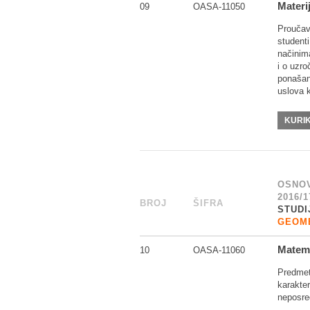
Materij
09
OASA-11050
Proučava
studenti
načinima
i o uzro
ponašan
uslova k
KURI
OSNOV
2016/1
BROJ
_
ŠIFRA
______
STUDI
GEOME
Matema
10
OASA-11060
Predmet
karakte
neposred