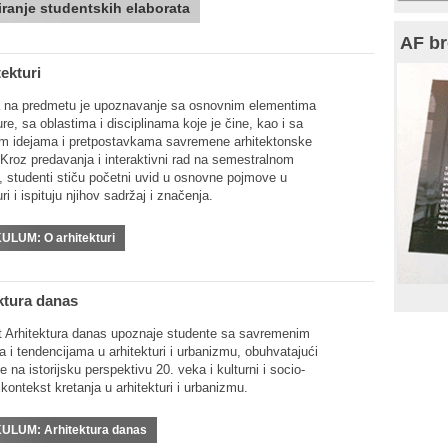
ranje studentskih elaborata
AF br
tekturi
da na predmetu je upoznavanje sa osnovnim elementima
ure, sa oblastima i disciplinama koje je čine, kao i sa
m idejama i pretpostavkama savremene arhitektonske
 Kroz predavanja i interaktivni rad na semestralnom
, studenti stiču početni uvid u osnovne pojmove u
uri i ispituju njihov sadržaj i značenja.
KULUM:
O arhitekturi
ktura danas
 Arhitektura danas upoznaje studente sa savremenim
 i tendencijama u arhitekturi i urbanizmu, obuhvatajući
e na istorijsku perspektivu 20. veka i kulturni i socio-
i kontekst kretanja u arhitekturi i urbanizmu.
KULUM:
Arhitektura danas