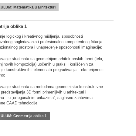
KULUM:
Matematika u arhitekturi
rija oblika 1
anje logičkog i kreativnog mišljenja, sposobnosti
vatnog sagledavanja i profesionalno kompetentnog čitanja
nzionalnog prostora i unapređenje sposobnosti imaginacije;
vanje studenata sa geometrijom arhitektonskih formi (tela,
 njihovih kompozicija) uočenih u praksi i korišćenih za
nje konstruktivnih i elemenata pregrađivanja – eksterijerno i
rno;
avanje studenata sa metodama geometrijsko-konstruktivne
 predstavljanja 3D formi primenljivih u arhitekturi i
mu – u „ortogonalnim prikazima“, saglasno zahtevima
ne CAAD tehnologije.
KULUM:
Geometrija oblika 1