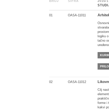
BROJ
_
ŠIFRA
______
2016/1
STUDI
Arhite
01
OASA-11011
Osnovni
stvarala
prostorn
logiku o
tačno od
uređeno
KURI
PRIL
Likovn
02
OASA-11012
Cilj nas
element
praktičn
forme i 
kakvi po