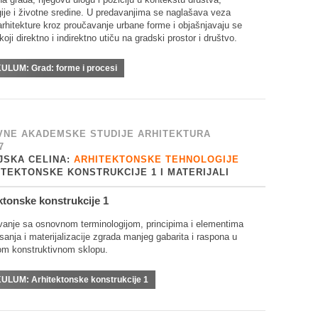
gije i životne sredine. U predavanjima se naglašava veza
arhitekture kroz proučavanje urbane forme i objašnjavaju se
koji direktno i indirektno utiču na gradski prostor i društvo.
KULUM:
Grad: forme i procesi
NE AKADEMSKE STUDIJE ARHITEKTURA
7
JSKA CELINA:
ARHITEKTONSKE TEHNOLOGIJE
ITEKTONSKE KONSTRUKCIJE 1 I MATERIJALI
ktonske konstrukcije 1
anje sa osnovnom terminologijom, principima i elementima
sanja i materijalizacije zgrada manjeg gabarita i raspona u
m konstruktivnom sklopu.
KULUM:
Arhitektonske konstrukcije 1