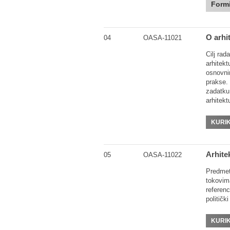
Formi
O arhi
04
OASA-11021
Cilj ra
arhitekt
osnovni
prakse.
zadatku
arhitekt
KURI
Arhite
05
OASA-11022
Predmet
tokovima
referenc
političk
KURI