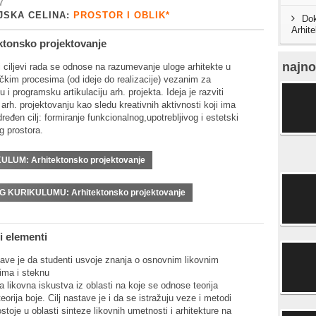
7
JSKA CELINA:
PROSTOR I OBLIK*
Dok
Arhit
ktonsko projektovanje
najno
 ciljevi rada se odnose na razumevanje uloge arhitekte u
čkim procesima (od ideje do realizacije) vezanim za
u i programsku artikulaciju arh. projekta. Ideja je razviti
 arh. projektovanju kao sledu kreativnih aktivnosti koji ima
ređen cilj: formiranje funkcionalnog,upotrebljivog i estetski
g prostora.
KULUM:
Arhitektonsko projektovanje
OG KURIKULUMU:
Arhitektonsko projektovanje
i elementi
tave je da studenti usvoje znanja o osnovnim likovnim
ima i steknu
a likovna iskustva iz oblasti na koje se odnose teorija
teorija boje. Cilj nastave je i da se istražuju veze i metodi
stoje u oblasti sinteze likovnih umetnosti i arhitekture na