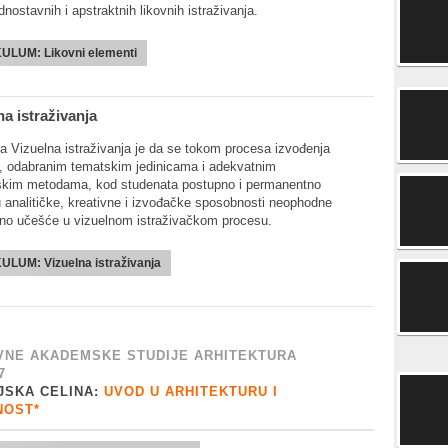
dnostavnih i apstraktnih likovnih istraživanja.
KULUM:
Likovni elementi
na istraživanja
sa Vizuelna istraživanja je da se tokom procesa izvođenja
, odabranim tematskim jedinicama i adekvatnim
kim metodama, kod studenata postupno i permanentno
u analitičke, kreativne i izvođačke sposobnosti neophodne
vno učešće u vizuelnom istraživačkom procesu.
KULUM:
Vizuelna istraživanja
NE AKADEMSKE STUDIJE ARHITEKTURA
7
JSKA CELINA:
UVOD U ARHITEKTURU I
NOST*