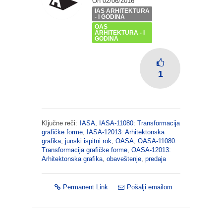
On 02/06/2016
IAS ARHITEKTURA
- I GODINA
OAS
ARHITEKTURA - I
GODINA
1
Ključne reči:
IASA
,
IASA-11080: Transformacija
grafičke forme
,
IASA-12013: Arhitektonska
grafika
,
junski ispitni rok
,
OASA
,
OASA-11080:
Transformacija grafičke forme
,
OASA-12013:
Arhitektonska grafika
,
obaveštenje
,
predaja
Permanent Link
Pošalji emailom