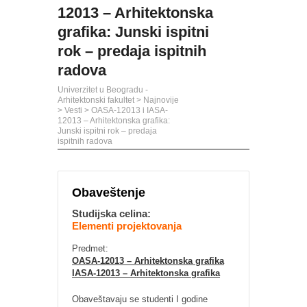
12013 – Arhitektonska
grafika: Junski ispitni
rok – predaja ispitnih
radova
Univerzitet u Beogradu -
Arhitektonski fakultet
>
Najnovije
>
Vesti
>
OASA-12013 i IASA-
12013 – Arhitektonska grafika:
Junski ispitni rok – predaja
ispitnih radova
Obaveštenje
Studijska celina:
Elementi projektovanja
Predmet:
OASA-12013 – Arhitektonska grafika
IASA-12013 – Arhitektonska grafika
Obaveštavaju se studenti I godine