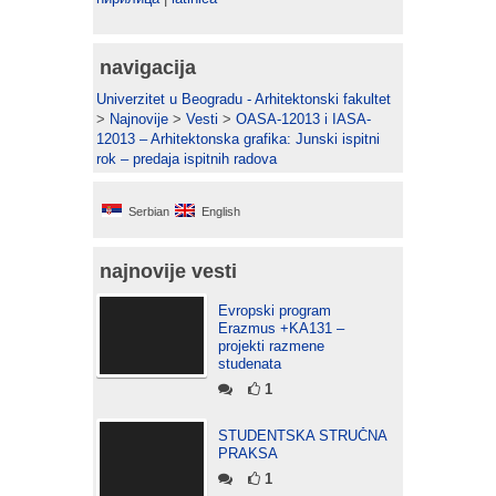
navigacija
Univerzitet u Beogradu - Arhitektonski fakultet
>
Najnovije
>
Vesti
>
OASA-12013 i IASA-
12013 – Arhitektonska grafika: Junski ispitni
rok – predaja ispitnih radova
Serbian
English
najnovije vesti
Evropski program
Erazmus +KA131 –
projekti razmene
studenata
1
STUDENTSKA STRUČNA
PRAKSA
1