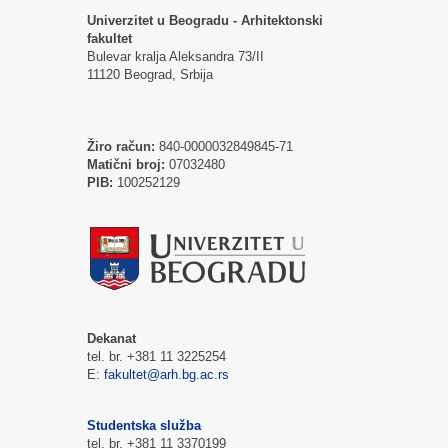
Univerzitet u Beogradu - Arhitektonski
fakultet
Bulevar kralja Aleksandra 73/II
11120 Beograd, Srbija
Žiro račun:
840-0000032849845-71
Matični broj:
07032480
PIB:
100252129
Dekanat
tel. br. +381 11 3225254
E:
fakultet@arh.bg.ac.rs
Studentska služba
tel. br. +381 11 3370199