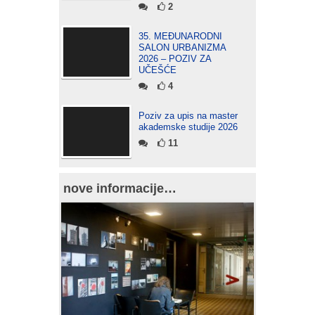
2
35. MEĐUNARODNI
SALON URBANIZMA
2026 – POZIV ZA
UČEŠĆE
4
Poziv za upis na master
akademske studije 2026
11
nove informacije…