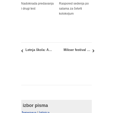
Nadoknada predavanja
Raspored sedenja po
i drugi test
salama za četvrti
kolokvijum
Letnja škola: Arhitektura nekretnina – Lijež, Belgija
Mikser festival 2016: Osetljivo društvo
izbor pisma
ћирилица
|
latinica