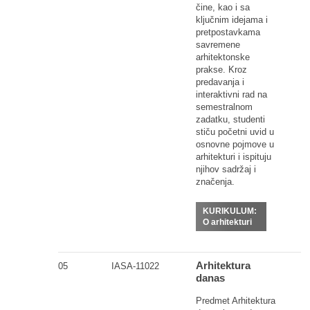
čine, kao i sa
ključnim idejama i
pretpostavkama
savremene
arhitektonske
prakse. Kroz
predavanja i
interaktivni rad na
semestralnom
zadatku, studenti
stiču početni uvid u
osnovne pojmove u
arhitekturi i ispituju
njihov sadržaj i
značenja.
KURIKULUM:
O arhitekturi
Arhitektura
05
IASA-11022
danas
Predmet Arhitektura