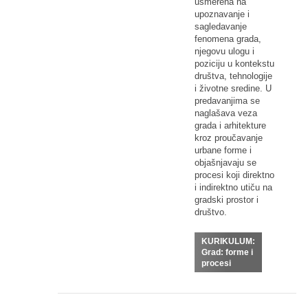
usmerena na
upoznavanje i
sagledavanje
fenomena grada,
njegovu ulogu i
poziciju u kontekstu
društva, tehnologije
i životne sredine. U
predavanjima se
naglašava veza
grada i arhitekture
kroz proučavanje
urbane forme i
objašnjavaju se
procesi koji direktno
i indirektno utiču na
gradski prostor i
društvo.
KURIKULUM:
Grad: forme i
procesi