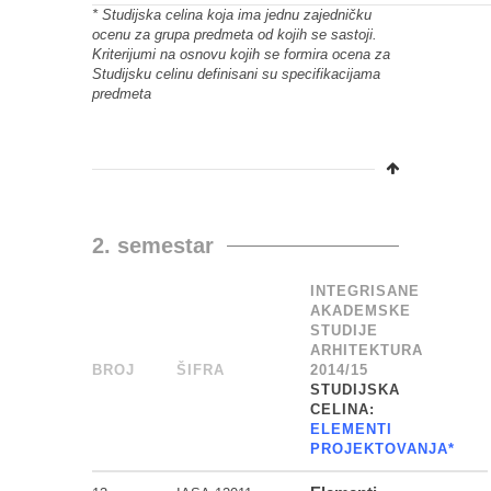
* Studijska celina koja ima jednu zajedničku
ocenu za grupa predmeta od kojih se sastoji.
Kriterijumi na osnovu kojih se formira ocena za
Studijsku celinu definisani su specifikacijama
predmeta
2. semestar
INTEGRISANE
AKADEMSKE
STUDIJE
ARHITEKTURA
BROJ
_
ŠIFRA
______
2014/15
STUDIJSKA
CELINA:
ELEMENTI
PROJEKTOVANJA*