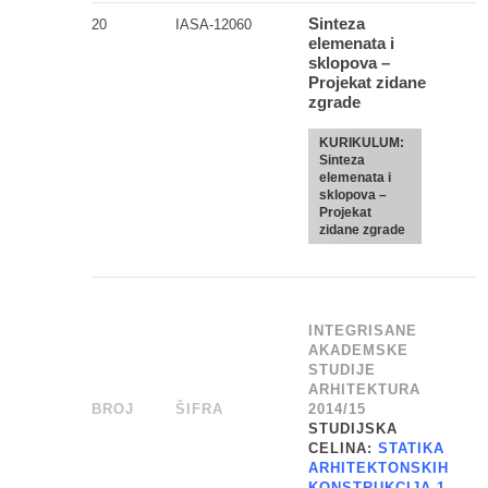
Sinteza
20
IASA-12060
elemenata i
sklopova –
Projekat zidane
zgrade
KURIKULUM:
Sinteza
elemenata i
sklopova –
Projekat
zidane zgrade
INTEGRISANE
AKADEMSKE
STUDIJE
ARHITEKTURA
BROJ
_
ŠIFRA
______
2014/15
STUDIJSKA
CELINA:
STATIKA
ARHITEKTONSKIH
KONSTRUKCIJA 1