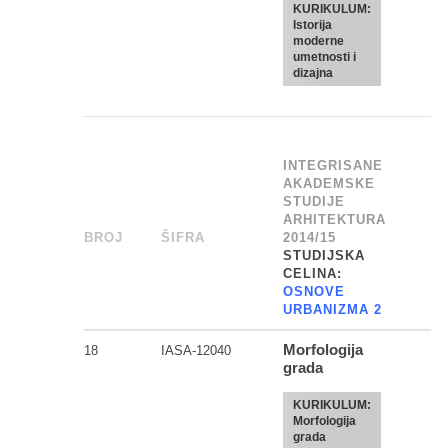
KURIKULUM:
Istorija
moderne
umetnosti i
dizajna
INTEGRISANE
AKADEMSKE
STUDIJE
ARHITEKTURA
BROJ
_
ŠIFRA
______
2014/15
STUDIJSKA
CELINA:
OSNOVE
URBANIZMA 2
Morfologija
18
IASA-12040
grada
KURIKULUM:
Morfologija
grada