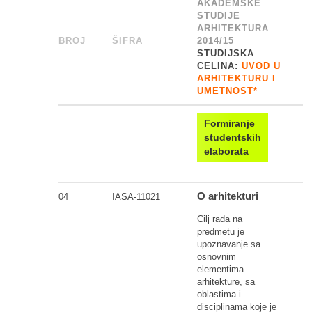
AKADEMSKE
STUDIJE
ARHITEKTURA
BROJ
_
ŠIFRA
______
2014/15
STUDIJSKA
CELINA:
UVOD U
ARHITEKTURU I
UMETNOST*
Formiranje
studentskih
elaborata
O arhitekturi
04
IASA-11021
Cilj rada na
predmetu je
upoznavanje sa
osnovnim
elementima
arhitekture, sa
oblastima i
disciplinama koje je