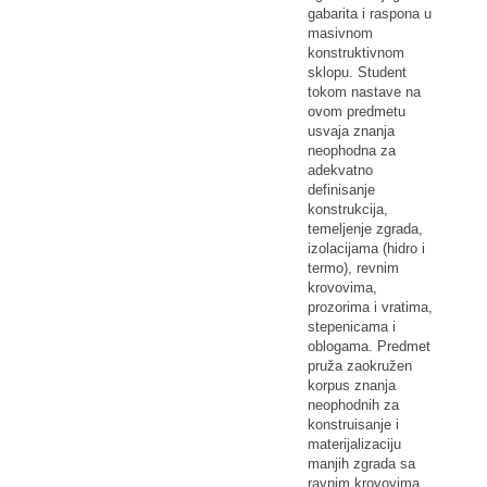
gabarita i raspona u
masivnom
konstruktivnom
sklopu. Student
tokom nastave na
ovom predmetu
usvaja znanja
neophodna za
adekvatno
definisanje
konstrukcija,
temeljenje zgrada,
izolacijama (hidro i
termo), revnim
krovovima,
prozorima i vratima,
stepenicama i
oblogama. Predmet
pruža zaokružen
korpus znanja
neophodnih za
konstruisanje i
materijalizaciju
manjih zgrada sa
ravnim krovovima.