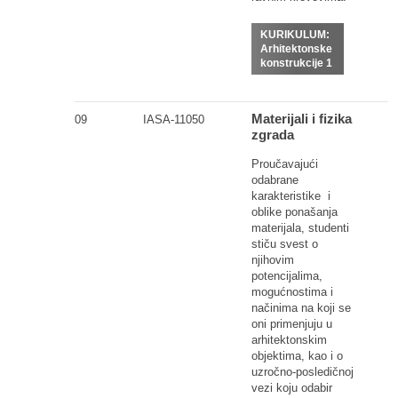
KURIKULUM:
Arhitektonske
konstrukcije 1
Materijali i fizika
09
IASA-11050
zgrada
Proučavajući
odabrane
karakteristike i
oblike ponašanja
materijala, studenti
stiču svest o
njihovim
potencijalima,
mogućnostima i
načinima na koji se
oni primenjuju u
arhitektonskim
objektima, kao i o
uzročno-posledičnoj
vezi koju odabir