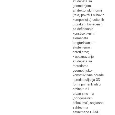
studenata sa
geometrijom
arhitektonskih formi
(tela, površi i njihovih
kompozicija) uočenih
u praksi i korišćenih
za definisanje
konstruktivnih i
elemenata
pregrađivanja –
eksterijerno i
enterijerno;
• upoznavanje
studenata sa
metodama
geometrijsko-
konstruktivne obrade
i predstavljanja 3D
formi primenljivih u
arhitekturi i
urbanizmu – u
„ortogonalnim
prikazima“, saglasno
zahtevima
savremene CAAD