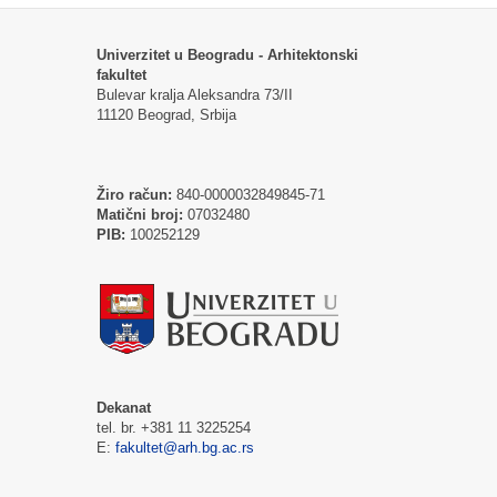
Univerzitet u Beogradu - Arhitektonski
fakultet
Bulevar kralja Aleksandra 73/II
11120 Beograd, Srbija
Žiro račun:
840-0000032849845-71
Matični broj:
07032480
PIB:
100252129
Dekanat
tel. br. +381 11 3225254
E:
fakultet@arh.bg.ac.rs