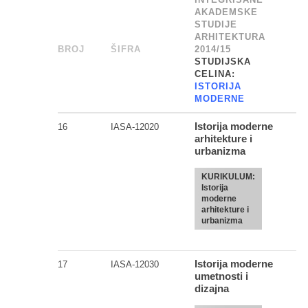
AKADEMSKE
STUDIJE
ARHITEKTURA
BROJ
_
ŠIFRA
______
2014/15
STUDIJSKA
CELINA:
ISTORIJA
MODERNE
Istorija moderne
16
IASA-12020
arhitekture i
urbanizma
KURIKULUM:
Istorija
moderne
arhitekture i
urbanizma
Istorija moderne
17
IASA-12030
umetnosti i
dizajna