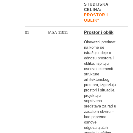
STUDIJSKA
CELINA:
PROSTOR I
OBLIK*
Prostor i oblik
01
IASA-11011
Obavezni predmet
na kome se
istražuju ideje o
odnosu prostora i
oblika, ispituju
osnovni elementi
strukture
arhitektonskog
prostora, izgrađuju
prostori i situacije,
projektuju
sopstvena
sredstava za rad u
zadatom okviru –
kao priprema
osnove
odgovarajućih
znanja i veština