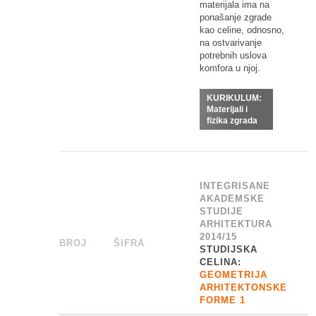
materijala ima na
ponašanje zgrade
kao celine, odnosno,
na ostvarivanje
potrebnih uslova
komfora u njoj.
KURIKULUM:
Materijali i
fizika zgrada
INTEGRISANE
AKADEMSKE
STUDIJE
ARHITEKTURA
2014/15
BROJ
_
ŠIFRA
______
STUDIJSKA
CELINA:
GEOMETRIJA
ARHITEKTONSKE
FORME 1