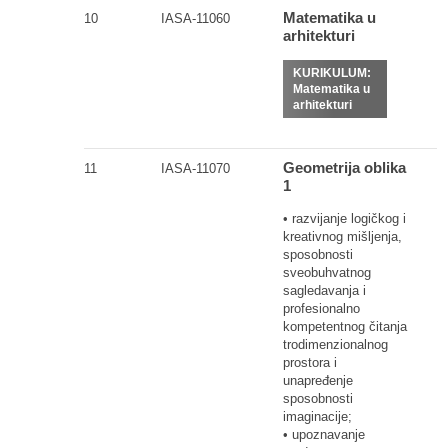
Matematika u
10
IASA-11060
arhitekturi
KURIKULUM:
Matematika u
arhitekturi
Geometrija oblika
11
IASA-11070
1
• razvijanje logičkog i
kreativnog mišljenja,
sposobnosti
sveobuhvatnog
sagledavanja i
profesionalno
kompetentnog čitanja
trodimenzionalnog
prostora i
unapređenje
sposobnosti
imaginacije;
• upoznavanje