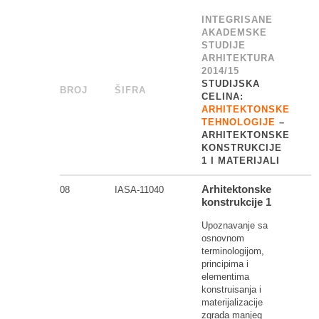
INTEGRISANE
AKADEMSKE
STUDIJE
ARHITEKTURA
2014/15
STUDIJSKA
BROJ
_
ŠIFRA
______
CELINA:
ARHITEKTONSKE
TEHNOLOGIJE
–
ARHITEKTONSKE
KONSTRUKCIJE
1 I MATERIJALI
Arhitektonske
08
IASA-11040
konstrukcije 1
Upoznavanje sa
osnovnom
terminologijom,
principima i
elementima
konstruisanja i
materijalizacije
zgrada manjeg