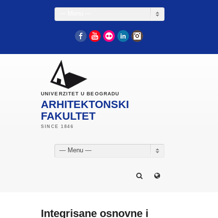
— Menu —
Facebook
YouTube
Flickr
LinkedIn
Instagram
UNIVERZITET U BEOGRADU
ARHITEKTONSKI
FAKULTET
— Menu —
Integrisane osnovne i