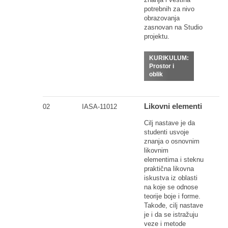
potrebnih za nivo
obrazovanja
zasnovan na Studio
projektu.
KURIKULUM:
Prostor i
oblik
Likovni elementi
02
IASA-11012
Cilj nastave je da
studenti usvoje
znanja o osnovnim
likovnim
elementima i steknu
praktična likovna
iskustva iz oblasti
na koje se odnose
teorije boje i forme.
Takođe, cilj nastave
je i da se istražuju
veze i metode