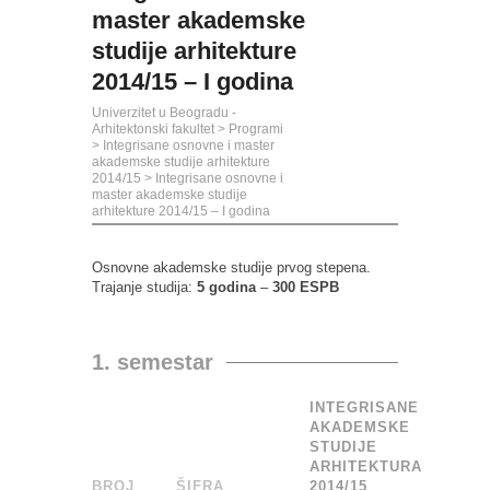
master akademske
studije arhitekture
2014/15 – I godina
Univerzitet u Beogradu -
Arhitektonski fakultet
>
Programi
>
Integrisane osnovne i master
akademske studije arhitekture
2014/15
>
Integrisane osnovne i
master akademske studije
arhitekture 2014/15 – I godina
Osnovne akademske studije prvog stepena.
Trajanje studija:
5 godina
–
300 ESPB
1. semestar
INTEGRISANE
AKADEMSKE
STUDIJE
ARHITEKTURA
BROJ
_
ŠIFRA
______
2014/15