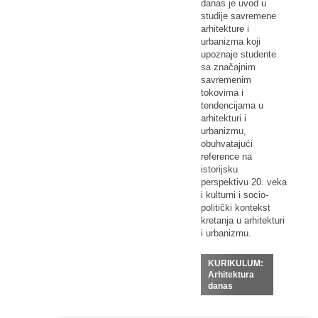
danas je uvod u
studije savremene
arhitekture i
urbanizma koji
upoznaje studente
sa značajnim
savremenim
tokovima i
tendencijama u
arhitekturi i
urbanizmu,
obuhvatajući
reference na
istorijsku
perspektivu 20. veka
i kulturni i socio-
politički kontekst
kretanja u arhitekturi
i urbanizmu.
KURIKULUM:
Arhitektura
danas