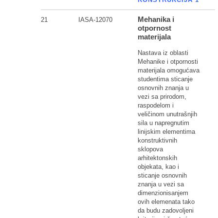
Mehanika i
21
IASA-12070
otpornost
materijala
Nastava iz oblasti
Mehanike i otpornosti
materijala omogućava
studentima sticanje
osnovnih znanja u
vezi sa prirodom,
raspodelom i
veličinom unutrašnjih
sila u napregnutim
linijskim elementima
konstruktivnih
sklopova
arhitektonskih
objekata, kao i
sticanje osnovnih
znanja u vezi sa
dimenzionisanjem
ovih elemenata tako
da budu zadovoljeni