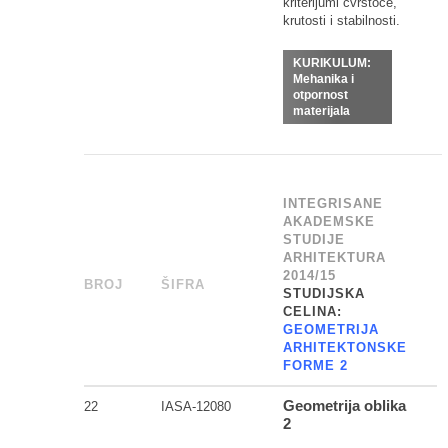
kriterijumi čvrstoće,
krutosti i stabilnosti.
KURIKULUM:
Mehanika i
otpornost
materijala
INTEGRISANE
AKADEMSKE
STUDIJE
ARHITEKTURA
2014/15
BROJ
_
ŠIFRA
______
STUDIJSKA
CELINA:
GEOMETRIJA
ARHITEKTONSKE
FORME 2
Geometrija oblika
22
IASA-12080
2