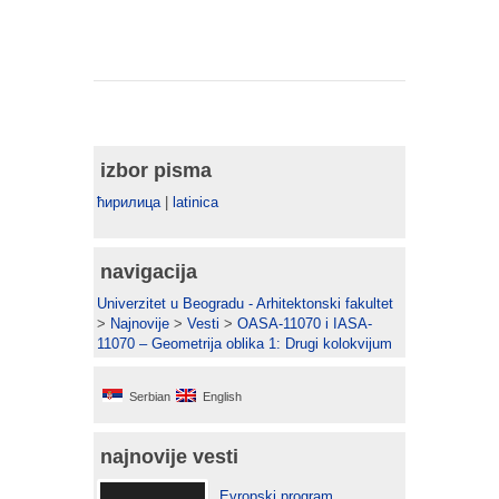
izbor pisma
ћирилица
|
latinica
navigacija
Univerzitet u Beogradu - Arhitektonski fakultet
>
Najnovije
>
Vesti
>
OASA-11070 i IASA-
11070 – Geometrija oblika 1: Drugi kolokvijum
Serbian
English
najnovije vesti
Evropski program