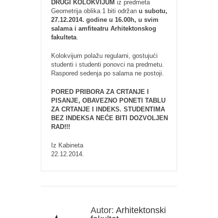
DRUGI KOLOKVIJUM
iz predmeta
Geometrija oblika 1 biti održan
u subotu,
27.12.2014. godine u 16.00h, u svim
salama i amfiteatru Arhitektonskog
fakulteta
.
Kolokvijum polažu regularni, gostujući
studenti i studenti ponovci na predmetu.
Raspored sedenja po salama ne postoji.
PORED PRIBORA ZA CRTANJE I
PISANJE, OBAVEZNO PONETI TABLU
ZA CRTANJE I INDEKS. STUDENTIMA
BEZ INDEKSA NEĆE BITI DOZVOLJEN
RAD!!!
Iz Kabineta
22.12.2014.
Autor:
Arhitektonski