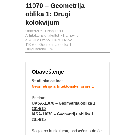
11070 – Geometrija
oblika 1: Drugi
kolokvijum
Univerzitet u Beogradu -
Arhitektonski fakultet
>
Najnovije
>
Vesti
>
OASA-11070 i IASA-
11070 – Geometrija oblika 1:
Drugi kolokvijum
Obaveštenje
Studijska celina:
Geometrija arhitektonske forme 1
Predmet:
OASA-11070 – Geometrija oblika 1
2014/15
IASA-11070 – Geometrija oblika 1
2014/15
Saglasno kurikulumu, podsećamo da će