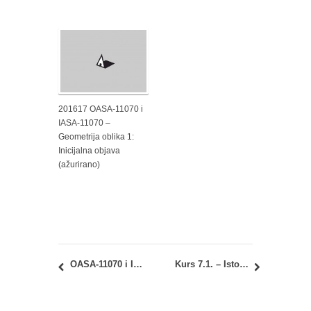
201617 OASA-11070 i
IASA-11070 –
Geometrija oblika 1:
Inicijalna objava
(ažurirano)
OASA-11070 i IASA-11070 – Geometrija oblika 1: Test za studente ponovce
Kurs 7.1. – Istorija arhitekture i naseljavanja 1: drugi kolokvijum