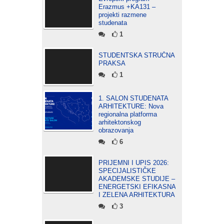
Erazmus +KA131 –
projekti razmene
studenata
1
STUDENTSKA STRUČNA
PRAKSA
1
1. SALON STUDENATA
ARHITEKTURE: Nova
regionalna platforma
arhitektonskog
obrazovanja
6
PRIJEMNI I UPIS 2026:
SPECIJALISTIČKE
AKADEMSKE STUDIJE –
ENERGETSKI EFIKASNA
I ZELENA ARHITEKTURA
3