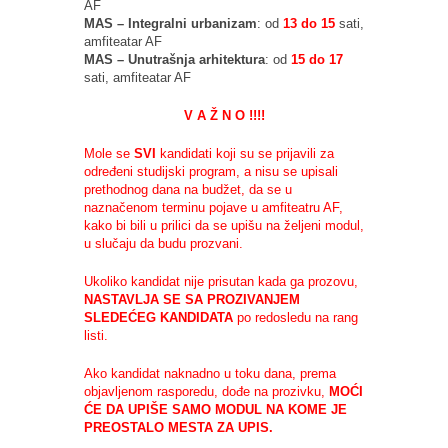
AF
MAS – Integralni urbanizam
: od
13 do 15
sati,
amfiteatar AF
MAS – Unutrašnja arhitektura
: od
15 do 17
sati, amfiteatar AF
V A Ž N O !!!!
Mole se
SVI
kandidati koji su se prijavili za
određeni studijski program, a nisu se upisali
prethodnog dana na budžet, da se u
naznačenom terminu pojave u amfiteatru AF,
kako bi bili u prilici da se upišu na željeni modul,
u slučaju da budu prozvani.
Ukoliko kandidat nije prisutan kada ga prozovu,
NASTAVLJA SE SA PROZIVANJEM
SLEDEĆEG KANDIDATA
po redosledu na rang
listi.
Ako kandidat naknadno u toku dana, prema
objavljenom rasporedu, dođe na prozivku,
MOĆI
ĆE DA UPIŠE SAMO MODUL NA KOME JE
PREOSTALO MESTA ZA UPIS.