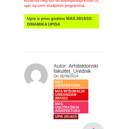
konačnoj rang listi do popunjavanja kvote za
upis na svim studijskim programima.
Upis u prvu godinu MAS 2014/15:
DINAMIKA UPISA
Autor:
Arhitektonski
fakultet_Urednik
On 26/09/2014
MAS
ARHITEKTURA
MAS INTEGRALNI
URBANIZAM
(MASU)
MAS
UNUTRAŠNJA
ARHITEKTURA
UPIS 2014/15