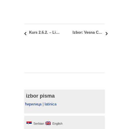
Kurs 2.6.2. – Likovne forme, Kurs 14.1. – Likovno i Kurs 14.2. – Boja i likovni koncept: Preuzimanje zapisnika
Izbor: Vesna Cagić Milošević, dipl.inž.arh.
izbor pisma
ћирилица
|
latinica
Serbian
English