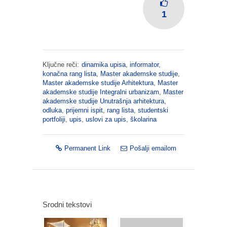
1
Ključne reči:
dinamika upisa
,
informator
,
konačna rang lista
,
Master akademske studije
,
Master akademske studije Arhitektura
,
Master
akademske studije Integralni urbanizam
,
Master
akademske studije Unutrašnja arhitektura
,
odluka
,
prijemni ispit
,
rang lista
,
studentski
portfoliji
,
upis
,
uslovi za upis
,
školarina
Permanent Link
Pošalji emailom
Srodni tekstovi