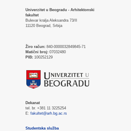
Univerzitet u Beogradu - Arhitektonski
fakultet
Bulevar kralja Aleksandra 73/II
11120 Beograd, Srbija
Žiro račun:
840-0000032849845-71
Matični broj:
07032480
PIB:
100252129
Dekanat
tel. br. +381 11 3225254
E:
fakultet@arh.bg.ac.rs
Studentska služba