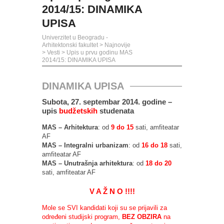
2014/15: DINAMIKA
UPISA
Univerzitet u Beogradu -
Arhitektonski fakultet
>
Najnovije
>
Vesti
>
Upis u prvu godinu MAS
2014/15: DINAMIKA UPISA
DINAMIKA UPISA
Subota, 27. septembar 2014. godine –
upis
budžetskih
studenata
MAS – Arhitektura
: od
9 do 15
sati, amfiteatar
AF
MAS – Integralni urbanizam
: od
16 do 18
sati,
amfiteatar AF
MAS – Unutrašnja arhitektura
: od
18 do 20
sati, amfiteatar AF
V A Ž N O !!!!
Mole se SVI kandidati koji su se prijavili za
određeni studijski program,
BEZ OBZIRA
na