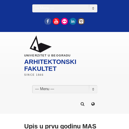
— Menu —
Facebook
YouTube
Flickr
LinkedIn
Instagram
UNIVERZITET U BEOGRADU
ARHITEKTONSKI
FAKULTET
— Menu —
Upis u prvu godinu MAS