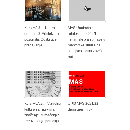
Kurs M8.3. – Izborni
MAS Unutrašnja
predmet 3: Arhitektura
arhitektura 2015/16:
pozorišta: Gostujuće
Terminski plan prijave u
predavanje
mentorske studije na
studijskoj celini Završni
rad
Kurs M5A.2. – Vizuelna
UPIS MAS 2021/22 –
kultura i arhitektura:
drugi upisni rok
značenje i tumačenje:
Preuzimanje portfolija