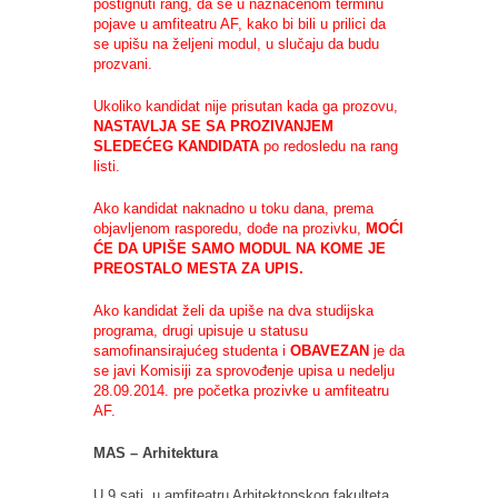
postignuti rang, da se u naznačenom terminu
pojave u amfiteatru AF, kako bi bili u prilici da
se upišu na željeni modul, u slučaju da budu
prozvani.
Ukoliko kandidat nije prisutan kada ga prozovu,
NASTAVLJA SE SA PROZIVANJEM
SLEDEĆEG KANDIDATA
po redosledu na rang
listi.
Ako kandidat naknadno u toku dana, prema
objavljenom rasporedu, dođe na prozivku,
MOĆI
ĆE DA UPIŠE SAMO MODUL NA KOME JE
PREOSTALO MESTA ZA UPIS.
Ako kandidat želi da upiše na dva studijska
programa, drugi upisuje u statusu
samofinansirajućeg studenta i
OBAVEZAN
je da
se javi Komisiji za sprovođenje upisa u nedelju
28.09.2014. pre početka prozivke u amfiteatru
AF.
MAS – Arhitektura
U 9 sati, u amfiteatru Arhitektonskog fakulteta,