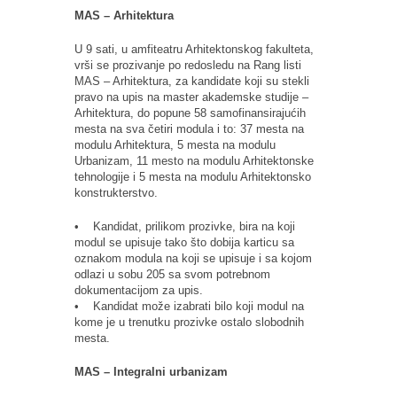
MAS – Arhitektura
U 9 sati, u amfiteatru Arhitektonskog fakulteta,
vrši se prozivanje po redosledu na Rang listi
MAS – Arhitektura, za kandidate koji su stekli
pravo na upis na master akademske studije –
Arhitektura, do popune 58 samofinansirajućih
mesta na sva četiri modula i to: 37 mesta na
modulu Arhitektura, 5 mesta na modulu
Urbanizam, 11 mesto na modulu Arhitektonske
tehnologije i 5 mesta na modulu Arhitektonsko
konstrukterstvo.
• Kandidat, prilikom prozivke, bira na koji
modul se upisuje tako što dobija karticu sa
oznakom modula na koji se upisuje i sa kojom
odlazi u sobu 205 sa svom potrebnom
dokumentacijom za upis.
• Kandidat može izabrati bilo koji modul na
kome je u trenutku prozivke ostalo slobodnih
mesta.
MAS – Integralni urbanizam