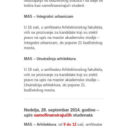
odustajanju od budžetskog statusa i na dalje se
tretira kao samofinansirajući student.
MAS – Integralni urbanizam
U 16 sati, u amfiteatru Arhitektonskog fakulteta,
vrši se prozivanje za kandidate koji su stekli
pravo na upis na master akademske studije –
Integralni urbanizam, do popune 21 budžetskog
mesta.
MAS – Unutrašnja arhitektura
U 18 sati, u amfiteatru Arhitektonskog fakulteta,
vrši se prozivanje za kandidate koji su stekli
pravo na upis na master akademske studije –
Unutrašnja arhitektura, do popune 21
budžetskog mesta.
Nedelja, 28. septembar 2014. godine –
upis
samofinansirajućih
studenata
MAS – Arhitektura
: od
9 do 12
sati, amfiteatar