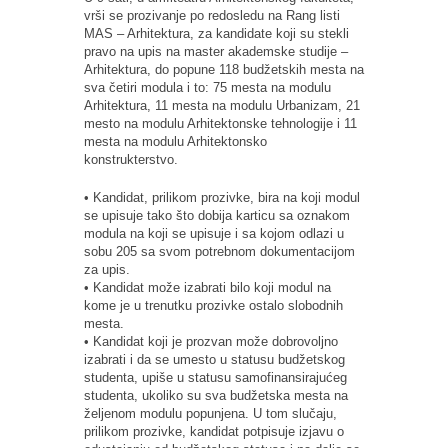
vrši se prozivanje po redosledu na Rang listi
MAS – Arhitektura, za kandidate koji su stekli
pravo na upis na master akademske studije –
Arhitektura, do popune 118 budžetskih mesta na
sva četiri modula i to: 75 mesta na modulu
Arhitektura, 11 mesta na modulu Urbanizam, 21
mesto na modulu Arhitektonske tehnologije i 11
mesta na modulu Arhitektonsko
konstrukterstvo.
• Kandidat, prilikom prozivke, bira na koji modul
se upisuje tako što dobija karticu sa oznakom
modula na koji se upisuje i sa kojom odlazi u
sobu 205 sa svom potrebnom dokumentacijom
za upis.
• Kandidat može izabrati bilo koji modul na
kome je u trenutku prozivke ostalo slobodnih
mesta.
• Kandidat koji je prozvan može dobrovoljno
izabrati i da se umesto u statusu budžetskog
studenta, upiše u statusu samofinansirajućeg
studenta, ukoliko su sva budžetska mesta na
željenom modulu popunjena. U tom slučaju,
prilikom prozivke, kandidat potpisuje izjavu o