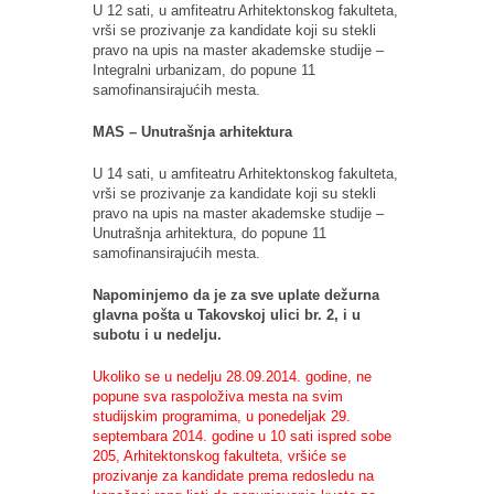
U 12 sati, u amfiteatru Arhitektonskog fakulteta,
vrši se prozivanje za kandidate koji su stekli
pravo na upis na master akademske studije –
Integralni urbanizam, do popune 11
samofinansirajućih mesta.
MAS – Unutrašnja arhitektura
U 14 sati, u amfiteatru Arhitektonskog fakulteta,
vrši se prozivanje za kandidate koji su stekli
pravo na upis na master akademske studije –
Unutrašnja arhitektura, do popune 11
samofinansirajućih mesta.
Napominjemo da je za sve uplate dežurna
glavna pošta u Takovskoj ulici br. 2, i u
subotu i u nedelju.
Ukoliko se u nedelju 28.09.2014. godine, ne
popune sva raspoloživa mesta na svim
studijskim programima, u ponedeljak 29.
septembara 2014. godine u 10 sati ispred sobe
205, Arhitektonskog fakulteta, vršiće se
prozivanje za kandidate prema redosledu na