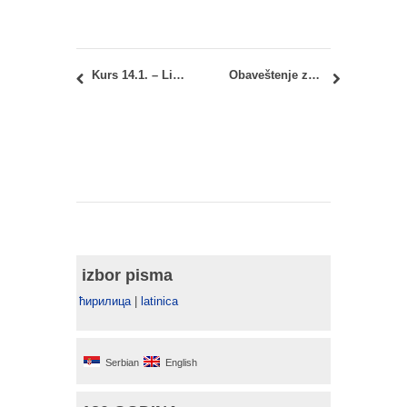
Kurs 14.1. – Likovno prikazivanje u arhitekturi: Konsultacije kod prof. Vladana Ljubinkovića
Obaveštenje za studente Kursa Modul M8.1 – Izborni predmet 1 – Zelena arhitektura
izbor pisma
ћирилица
|
latinica
Serbian
English