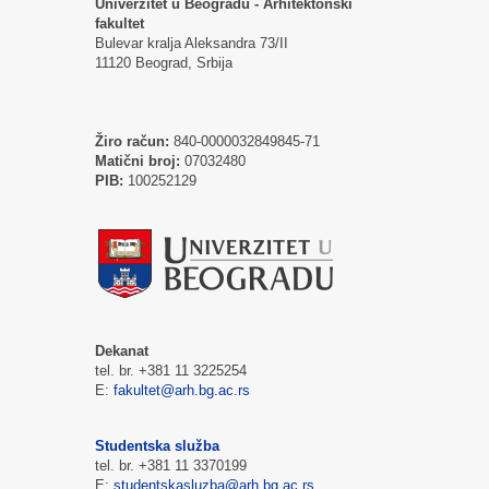
Univerzitet u Beogradu - Arhitektonski
fakultet
Bulevar kralja Aleksandra 73/II
11120 Beograd, Srbija
Žiro račun:
840-0000032849845-71
Matični broj:
07032480
PIB:
100252129
Dekanat
tel. br. +381 11 3225254
E:
fakultet@arh.bg.ac.rs
Studentska služba
tel. br. +381 11 3370199
E:
studentskasluzba@arh.bg.ac.rs