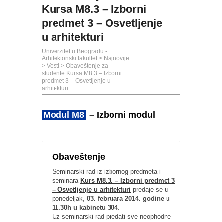
Kursa M8.3 – Izborni
predmet 3 – Osvetljenje
u arhitekturi
Univerzitet u Beogradu -
Arhitektonski fakultet
>
Najnovije
>
Vesti
>
Obaveštenje za
studente Kursa M8.3 – Izborni
predmet 3 – Osvetljenje u
arhitekturi
Modul M8
– Izborni modul
Obaveštenje
Seminarski rad iz izbornog predmeta i
seminara
Kurs M8.3. – Izborni predmet 3
– Osvetljenje u arhitekturi
predaje se u
ponedeljak,
03. februara 2014. godine u
11.30h u kabinetu 304
.
Uz seminarski rad predati sve neophodne