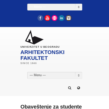
— Menu —
Facebook
YouTube
Flickr
LinkedIn
Instagram
UNIVERZITET U BEOGRADU
ARHITEKTONSKI
FAKULTET
— Menu —
Obaveštenje za studente