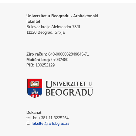
Univerzitet u Beogradu - Arhitektonski
fakultet
Bulevar kralja Aleksandra 73/II
11120 Beograd, Srbija
Žiro račun:
840-0000032849845-71
Matični broj:
07032480
PIB:
100252129
Dekanat
tel. br. +381 11 3225254
E:
fakultet@arh.bg.ac.rs