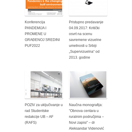
Konferencija
Pristupno predavanje
PANDEMIJA I
04.09.2017: Kritički
PROMENE U
osvrt na scenu
GRAĐENOJ SREDINI
savremene vizuelne
PUF2022
umetnosti u Srbiji
„Supervizuelna“ od
2013. godine
POZIV za uključivanje u
Naučna monografija:
rad Studentske
”Obnova centara u
redakcije UB – AF
ruralnim područjima –
(RAFS)
Novi zapisi” – dr
Aleksandar Videnović