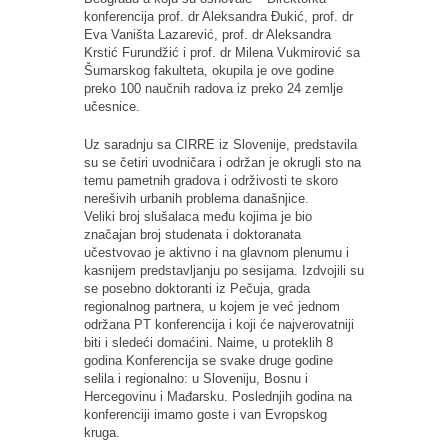
konferencija prof. dr Aleksandra Đukić, prof. dr
Eva Vaništa Lazarević, prof. dr Aleksandra
Krstić Furundžić i prof. dr Milena Vukmirović sa
Šumarskog fakulteta, okupila je ove godine
preko 100 naučnih radova iz preko 24 zemlje
učesnice.
Uz saradnju sa CIRRE iz Slovenije, predstavila
su se četiri uvodničara i održan je okrugli sto na
temu pametnih gradova i održivosti te skoro
nerešivih urbanih problema današnjice.
Veliki broj slušalaca među kojima je bio
značajan broj studenata i doktoranata
učestvovao je aktivno i na glavnom plenumu i
kasnijem predstavljanju po sesijama. Izdvojili su
se posebno doktoranti iz Pečuja, grada
regionalnog partnera, u kojem je već jednom
održana PT konferencija i koji će najverovatniji
biti i sledeći domaćini. Naime, u proteklih 8
godina Konferencija se svake druge godine
selila i regionalno: u Sloveniju, Bosnu i
Hercegovinu i Mađarsku. Poslednjih godina na
konferenciji imamo goste i van Evropskog
kruga.