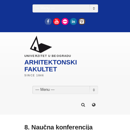
— Menu —
Facebook
YouTube
Flickr
LinkedIn
Instagram
UNIVERZITET U BEOGRADU
ARHITEKTONSKI
FAKULTET
— Menu —
8. Naučna konferencija