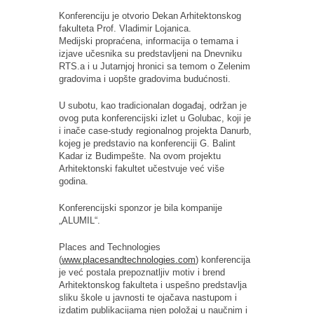
Konferenciju je otvorio Dekan Arhitektonskog
fakulteta Prof. Vladimir Lojanica.
Medijski propraćena, informacija o temama i
izjave učesnika su predstavljeni na Dnevniku
RTS.a i u Jutarnjoj hronici sa temom o Zelenim
gradovima i uopšte gradovima budućnosti.
U subotu, kao tradicionalan događaj, održan je
ovog puta konferencijski izlet u Golubac, koji je
i inače case-study regionalnog projekta Danurb,
kojeg je predstavio na konferenciji G. Balint
Kadar iz Budimpešte. Na ovom projektu
Arhitektonski fakultet učestvuje već više
godina.
Konferencijski sponzor je bila kompanije
„ALUMIL“.
Places
and
Technologies
(
www.placesandtechnologies.com
)
konferencija
je već postala prepoznatljiv motiv i brend
Arhitektonskog fakulteta i uspešno predstavlja
sliku škole u javnosti te ojačava nastupom i
izdatim publikacijama njen položaj u naučnim i