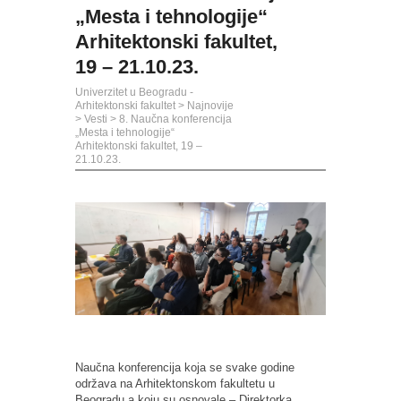
„Mesta i tehnologije“
Arhitektonski fakultet,
19 – 21.10.23.
Univerzitet u Beogradu -
Arhitektonski fakultet
>
Najnovije
>
Vesti
>
8. Naučna konferencija
„Mesta i tehnologije“
Arhitektonski fakultet, 19 –
21.10.23.
Naučna konferencija koja se svake godine
održava na Arhitektonskom fakultetu u
Beogradu a koju su osnovale – Direktorka