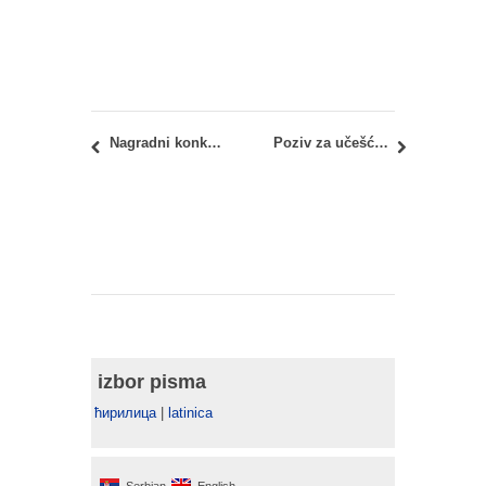
Nagradni konkurs za idejno rešenje plakata na temu promocije zdravlja i zdravih stilova života Instituta za javno zdravlje Srbije „Dr Milan Jovanović Batut”
Poziv za učešće na studentskom forumu: S one strane stvarnosti
izbor pisma
ћирилица
|
latinica
Serbian
English