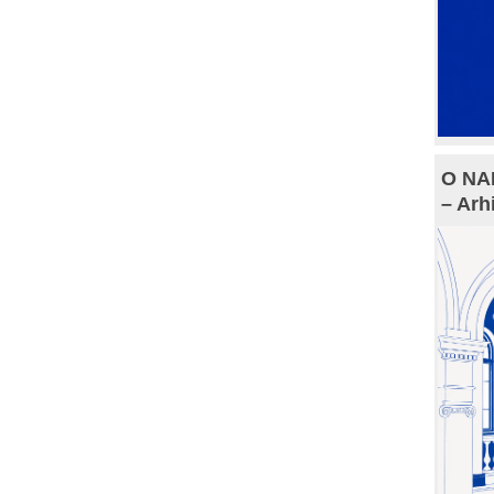
O NAM
– Arh