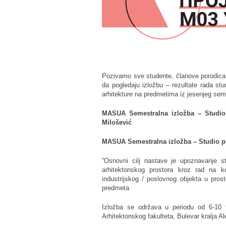
Pozivamo sve studente, članove porodica i 
da pogledaju izložbu – rezultate rada st
arhitekture na predmetima iz jesenjeg sem
MASUA Semestralna izložba – Studio 
Milošević
MASUA Semestralna izložba – Studio pr
“Osnovni cilj nastave je upoznavanje s
arhitektonskog prostora kroz rad na k
industrijskog / poslovnog objekta u pros
predmeta
Izložba se održava u periodu od 6-10 f
Arhitektonskog fakulteta, Bulevar kralja A