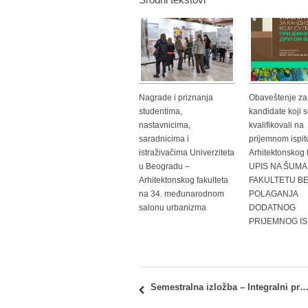
Nagrade i priznanja
Obaveštenje za
studentima,
kandidate koji s
nastavnicima,
kvalifikovali na
saradnicima i
prijemnom ispit
istraživačima Univerziteta
Arhitektonskog f
u Beogradu –
UPIS NA ŠUM
Arhitektonskog fakulteta
FAKULTETU B
na 34. međunarodnom
POLAGANJA
salonu urbanizma
DODATNOG
PRIJEMNOG IS
Semestralna izložba – Integralni projekat IP3 / rukovodilac studijske celine v.prof. dr Ksenija Lalović i v.prof. dr R