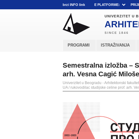
brzi INFO link
E PLATFORME:
PRIJ
UNIVERZITET U
ARHITE
PROGRAMI
ISTRAŽIVANJA
Semestralna izložba – S
arh. Vesna Cagić Miloše
Univerzitet u Beogradu - Arhitektonski fakultet
UA / rukovodilac studijske celine prof. arh. V