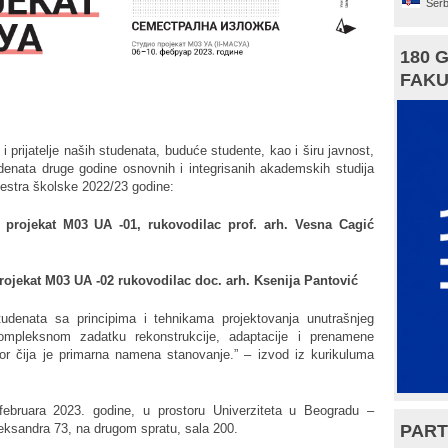
Serb
180 
FAKU
prijatelje naših studenata, buduće studente, kao i širu javnost,
udenata druge godine osnovnih i integrisanih akademskih studija
estra školske 2022/23 godine:
projekat M03 UA -01, rukovodilac prof. arh. Vesna Cagić
ojekat M03 UA -02 rukovodilac doc. arh. Ksenija Pantović
tudenata sa principima i tehnikama projektovanja unutrašnjeg
ompleksnom zadatku rekonstrukcije, adaptacije i prenamene
tor čija je primarna namena stanovanje.” – izvod iz kurikuluma
ebruara 2023. godine, u prostoru Univerziteta u Beogradu –
PART
leksandra 73, na drugom spratu, sala 200.