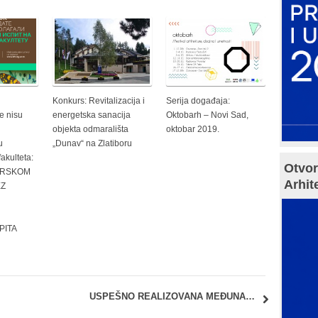
Konkurs: Revitalizacija i
Serija događaja:
e nisu
energetska sanacija
Oktobarh – Novi Sad,
objekta odmarališta
oktobar 2019.
u
„Dunav“ na Zlatiboru
akulteta:
Otvor
ARSKOM
Arhit
EZ
PITA
atka Čolić
USPEŠNO REALIZOVANA MEĐUNARODNA KONFERENCIJA „125 GODINA OD ROĐENJA NIKOLE DOBROVIĆA (1897-2022)“