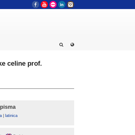
Facebook
YouTube
Flickr
LinkedIn
Instagram
e celine prof.
 pisma
а
|
latinica