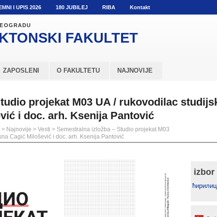
EMNI I UPIS 2026
180 JUBILEJ
RIBA
Kontakt
 BEOGRADU
KTONSKI
FAKULTET
ZAPOSLENI
O FAKULTETU
NAJNOVIJE
tudio projekat M03 UA / rukovodilac studijsk
vić i doc. arh. Ksenija Pantović
>
Najnovije
>
Vesti
>
Semestralna izložba – Studio projekat M03
esna Cagić Milošević i doc. arh. Ksenija Pantović
izbor
ћирилиц