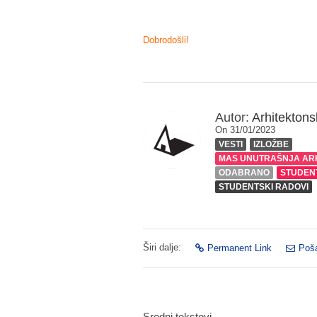
Dobrodošli!
Autor:
Arhitektonsk
On 31/01/2023
VESTI
IZLOŽBE
MAS UNUTRAŠNJA AR
ODABRANO
STUDEN
STUDENTSKI RADOVI
Širi dalje:
Permanent Link
Poša
Srodni tekstovi