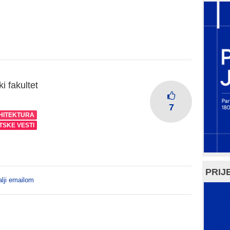
i fakultet
7
HITEKTURA
TSKE VESTI
PRIJE
lji emailom