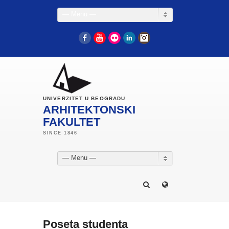
— Menu —
Facebook
YouTube
Flickr
LinkedIn
Instagram
UNIVERZITET U BEOGRADU
ARHITEKTONSKI
FAKULTET
— Menu —
Poseta studenta