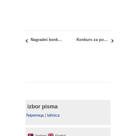
Nagradni konkurs za idejno rešenje plakata na temu prevencije upotrebe duvanskih i nikotinskih proizvoda
Konkurs za poziciju arhitektonskog tehnologa u kompaniji Zabriskie d.o.o.
izbor pisma
ћирилица
|
latinica
Serbian
English