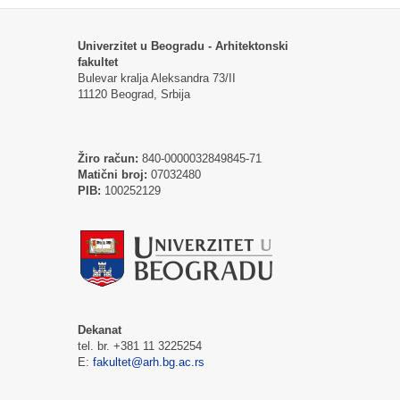
Univerzitet u Beogradu - Arhitektonski
fakultet
Bulevar kralja Aleksandra 73/II
11120 Beograd, Srbija
Žiro račun:
840-0000032849845-71
Matični broj:
07032480
PIB:
100252129
Dekanat
tel. br. +381 11 3225254
E:
fakultet@arh.bg.ac.rs