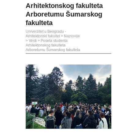
Arhitektonskog fakulteta
Arboretumu Šumarskog
fakulteta
Univerzitet u Beogradu -
Arhitektonski fakultet
>
Najnovije
>
Vesti
>
Poseta studenta
Arhitektonskog fakulteta
Arboretumu Šumarskog fakulteta