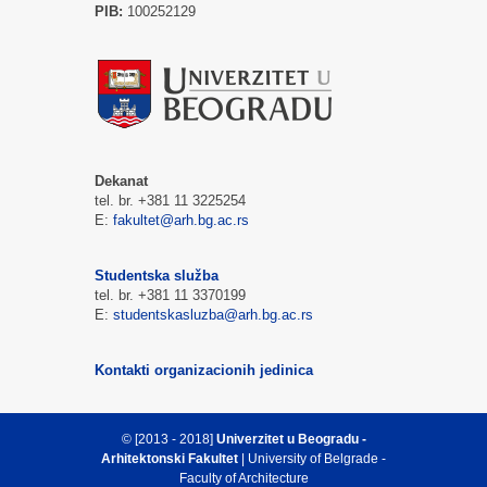
PIB:
100252129
Dekanat
tel. br. +381 11 3225254
E:
fakultet@arh.bg.ac.rs
Studentska služba
tel. br. +381 11 3370199
E:
studentskasluzba@arh.bg.ac.rs
Kontakti organizacionih jedinica
© [2013 - 2018]
Univerzitet u Beogradu -
Arhitektonski Fakultet
| University of Belgrade -
Faculty of Architecture