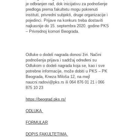
je odbranjen rad, dok inicijativu za podnošenje
predloga prema fakultetu mogu pokrenuti
instituti, privredni subjekti, druge organizacije i
pojedinci. Prijave na konkurs treba dostaviti
najkasnije do 15. septembra 2020. godine PKS
– Privrednoj komori Beograda.
Odluke o dodeli nagrada donosi žiri. Načini
podnošenja prijava i sadržaj određeni su
Odlukom o dodeli nagrada koja se, kao i sve
potrebne informacije, može dobiti u PKS – PK
Beograda, Kneza Miloša 12, na mejl
naucni.radovi@pks.rs ili 064 876 01 21 i 066
875 10 23
https://beograd.pks.rs/
ODLUKA
FORMULAR
DOPIS FAKULTETIMA