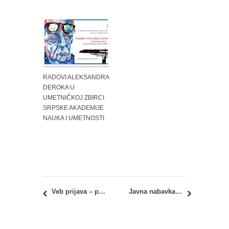
RADOVI ALEKSANDRA
DEROKA U
UMETNIČKOJ ZBIRCI
SRPSKE AKADEMIJE
NAUKA I UMETNOSTI
Veb prijava – prijemni ispit 2020
Javna nabavka male vrednosti, nabavka dobara broj D2/2020 – Računari i računarska oprema