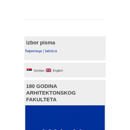
izbor pisma
ћирилица
|
latinica
Serbian
English
180 GODINA
ARHITEKTONSKOG
FAKULTETA