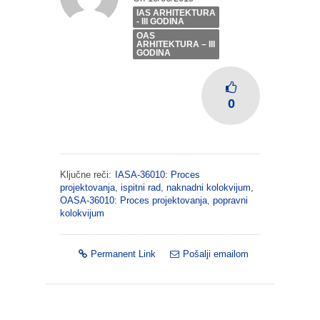
IAS ARHITEKTURA
- III GODINA
OAS
ARHITEKTURA – III
GODINA
0
Ključne reči:
IASA-36010: Proces
projektovanja
,
ispitni rad
,
naknadni kolokvijum
,
OASA-36010: Proces projektovanja
,
popravni
kolokvijum
Permanent Link
Pošalji emailom