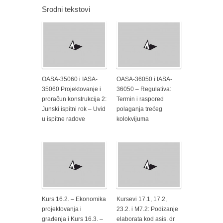
Srodni tekstovi
OASA-35060 i IASA-
OASA-36050 i IASA-
35060 Projektovanje i
36050 – Regulativa:
proračun konstrukcija 2:
Termin i raspored
Junski ispitni rok – Uvid
polaganja trećeg
u ispitne radove
kolokvijuma
Kurs 16.2. – Ekonomika
Kursevi 17.1, 17.2,
projektovanja i
23.2. i M7.2: Podizanje
građenja i Kurs 16.3. –
elaborata kod asis. dr