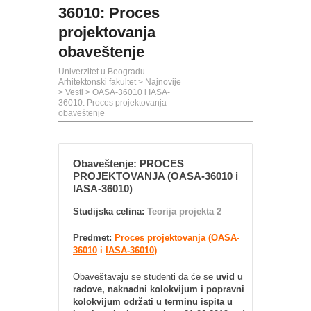
36010: Proces
projektovanja
obaveštenje
Univerzitet u Beogradu -
Arhitektonski fakultet
>
Najnovije
>
Vesti
>
OASA-36010 i IASA-
36010: Proces projektovanja
obaveštenje
Obaveštenje: PROCES
PROJEKTOVANJA (OASA-36010 i
IASA-36010)
Studijska celina:
Teorija projekta 2
Predmet:
Proces projektovanja (
OASA-
36010
i
IASA-36010
)
Obaveštavaju se studenti da će se
uvid u
radove, naknadni kolokvijum i popravni
kolokvijum održati u terminu ispita u