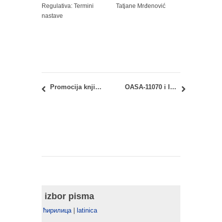
Regulativa: Termini
Tatjane Mrđenović
nastave
Promocija knjige: ARHITEKTA NIKOLA DOBROVIĆ: Život, delo i doba kome je pripadao
OASA-11070 i IASA-11070: Geometrija oblika 1 obaveštenje
izbor pisma
ћирилица
|
latinica