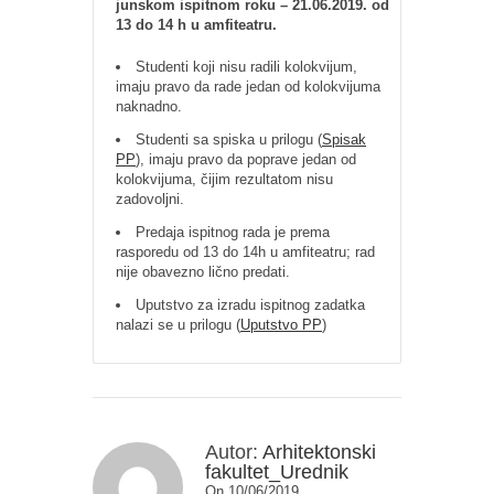
junskom ispitnom roku – 21.06.2019. od
13 do 14 h u amfiteatru.
Studenti koji nisu radili kolokvijum,
imaju pravo da rade jedan od kolokvijuma
naknadno.
Studenti sa spiska u prilogu (
Spisak
PP
), imaju pravo da poprave jedan od
kolokvijuma, čijim rezultatom nisu
zadovoljni.
Predaja ispitnog rada je prema
rasporedu od 13 do 14h u amfiteatru; rad
nije obavezno lično predati.
Uputstvo za izradu ispitnog zadatka
nalazi se u prilogu (
Uputstvo PP
)
Autor:
Arhitektonski
fakultet_Urednik
On 10/06/2019