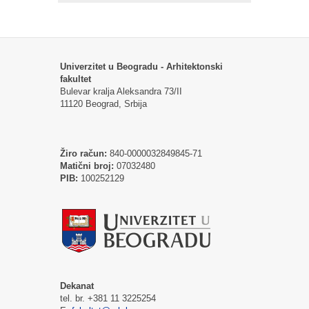
Univerzitet u Beogradu - Arhitektonski
fakultet
Bulevar kralja Aleksandra 73/II
11120 Beograd, Srbija
Žiro račun:
840-0000032849845-71
Matični broj:
07032480
PIB:
100252129
Dekanat
tel. br. +381 11 3225254