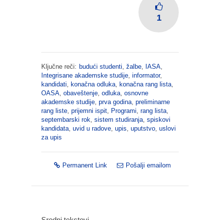
1
Ključne reči:
budući studenti
,
žalbe
,
IASA
,
Integrisane akademske studije
,
informator
,
kandidati
,
konačna odluka
,
konačna rang lista
,
OASA
,
obaveštenje
,
odluka
,
osnovne
akademske studije
,
prva godina
,
preliminarne
rang liste
,
prijemni ispit
,
Programi
,
rang lista
,
septembarski rok
,
sistem studiranja
,
spiskovi
kandidata
,
uvid u radove
,
upis
,
uputstvo
,
uslovi
za upis
Permanent Link
Pošalji emailom
Srodni tekstovi