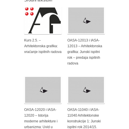
Kurs 2.5. –
OASA-12013 i IASA-
Arhitektonska grafika:
12013 – Arhitektonska
vraćanje ispitnih radova
grafika: Junski ispitni
rok – predaja ispitnih
radova
OASA-12020 i IASA-
OASA-11040 i IASA-
12020 – Istorija
11040 Arhitektonske
moderne arhitekture i
konstrukcije 1: Junski
urbanizma: Uvid u
ispitni rok 2014/15.