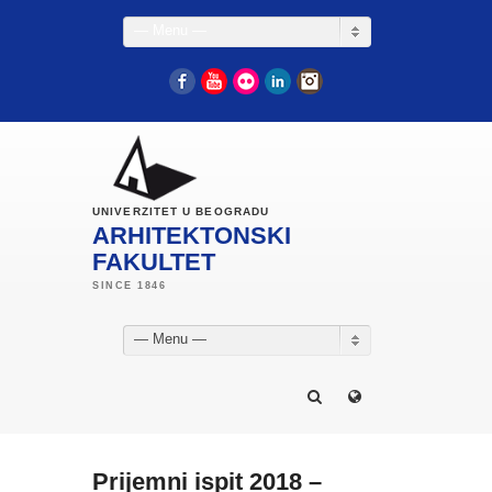
— Menu —
Facebook
YouTube
Flickr
LinkedIn
Instagram
UNIVERZITET U BEOGRADU
ARHITEKTONSKI
FAKULTET
— Menu —
Prijemni ispit 2018 –