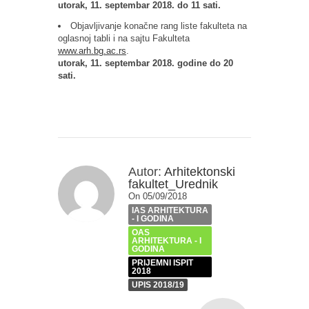
utorak, 11. septembar 2018. do 11 sati.
Objavljivanje konačne rang liste fakulteta na
oglasnoj tabli i na sajtu Fakulteta
www.arh.bg.ac.rs
.
utorak, 11. septembar 2018. godine do 20
sati.
Autor:
Arhitektonski
fakultet_Urednik
On 05/09/2018
IAS ARHITEKTURA
- I GODINA
OAS
ARHITEKTURA - I
GODINA
PRIJEMNI ISPIT
2018
UPIS 2018/19