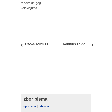
radove drugog
kolokvijuma
OASA-12050 i IASA-12050 Arhitektonske konstrukcije 2: Oktobarski ispitni rok – Uvid u radove
Konkurs za dodelu Nagrade Ranko Radović 2018
izbor pisma
ћирилица
|
latinica