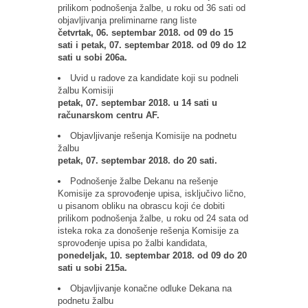
prilikom podnošenja žalbe, u roku od 36 sati od
objavljivanja preliminarne rang liste
četvrtak, 06. septembar 2018. od 09 do 15
sati i petak, 07. septembar 2018. od 09 do 12
sati u sobi 206a.
Uvid u radove za kandidate koji su podneli
žalbu Komisiji
petak, 07. septembar 2018. u 14 sati u
računarskom centru AF.
Objavljivanje rešenja Komisije na podnetu
žalbu
petak, 07. septembar 2018. do 20 sati.
Podnošenje žalbe Dekanu na rešenje
Komisije za sprovođenje upisa, isključivo lično,
u pisanom obliku na obrascu koji će dobiti
prilikom podnošenja žalbe, u roku od 24 sata od
isteka roka za donošenje rešenja Komisije za
sprovođenje upisa po žalbi kandidata,
ponedeljak, 10. septembar 2018. od 09 do 20
sati u sobi 215a.
Objavljivanje konačne odluke Dekana na
podnetu žalbu