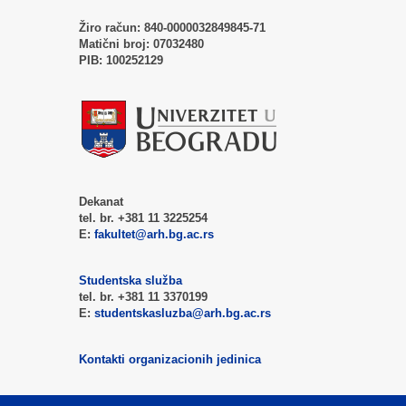
Žiro račun:
840-0000032849845-71
Matični broj:
07032480
PIB:
100252129
Dekanat
tel. br. +381 11 3225254
E:
fakultet@arh.bg.ac.rs
Studentska služba
tel. br. +381 11 3370199
E:
studentskasluzba@arh.bg.ac.rs
Kontakti organizacionih jedinica