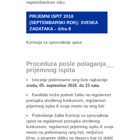
septembarskom roku:
PRIJEMNI ISPIT 2018
(SEPTEMBARSKI ROK): SVESKA
ZADATAKA – šifra 8
Komisija za sprovođenje upisa
Procedura posle polaganja
prijemnog ispita
Isticanje preliminarne rang liste najkasnije
sreda, 05. septembar 2018. do 23 sata.
Kandidat može podneti žalbu na regularnost
postupka utvrđenog konkursom, regularnost
prijemnog ispita ili svoje mesto na rang listi
Podnošenje žalbe Komisiji za sprovođenje
upisa na regularnost postupka utvrđenog
konkursom, regularnost prijemnog ispita ili svoje
mesto na preliminarnoj rang listi, isključivo
lično, u pisanom obliku na obrascu koji će dobiti