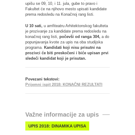
upišu se 09, 10, i 11. jula, gube to pravo i
Fakultet će na njihovo mesto upisati kandidate
prema redosledu na Konačnoj rang listi.
U 10 sati,
u amfiteatru Arhitektonskog fakulteta
je prozivanje za kandidate prema redosledu na
konačnoj rang listi,
počevši od ranga 304,
a do
popunjavanja kvote za upis na oba studijska
programa.
Kandidati koji nisu prisutni na
prozivci će biti preskočeni i biće upisan prvi
sledeći kandidat koji je prisutan.
Povezani tekstovi:
Prijemni ispit 2018: KONAČNI REZULTATI
Važne informacije za upis
UPIS 2018:
DINAMIKA UPISA