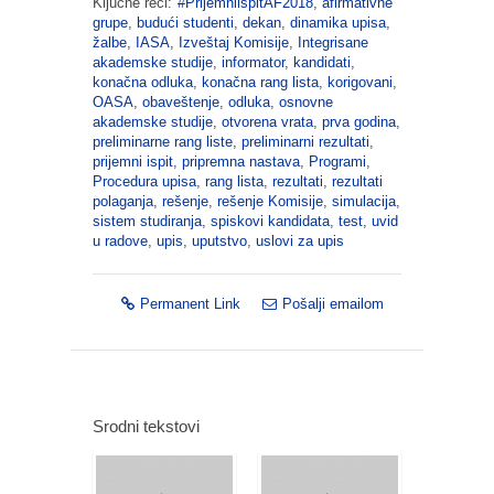
Ključne reči:
#PrijemniispitAF2018
,
afirmativne
grupe
,
budući studenti
,
dekan
,
dinamika upisa
,
žalbe
,
IASA
,
Izveštaj Komisije
,
Integrisane
akademske studije
,
informator
,
kandidati
,
konačna odluka
,
konačna rang lista
,
korigovani
,
OASA
,
obaveštenje
,
odluka
,
osnovne
akademske studije
,
otvorena vrata
,
prva godina
,
preliminarne rang liste
,
preliminarni rezultati
,
prijemni ispit
,
pripremna nastava
,
Programi
,
Procedura upisa
,
rang lista
,
rezultati
,
rezultati
polaganja
,
rešenje
,
rešenje Komisije
,
simulacija
,
sistem studiranja
,
spiskovi kandidata
,
test
,
uvid
u radove
,
upis
,
uputstvo
,
uslovi za upis
Permanent Link
Pošalji emailom
Srodni tekstovi