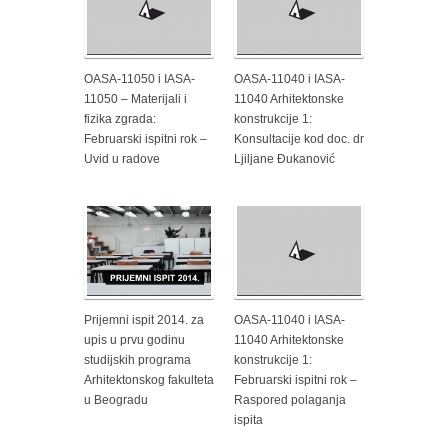
OASA-11050 i IASA-
OASA-11040 i IASA-
11050 – Materijali i
11040 Arhitektonske
fizika zgrada:
konstrukcije 1:
Februarski ispitni rok –
Konsultacije kod doc. dr
Uvid u radove
Ljiljane Đukanović
Prijemni ispit 2014. za
OASA-11040 i IASA-
upis u prvu godinu
11040 Arhitektonske
studijskih programa
konstrukcije 1:
Arhitektonskog fakulteta
Februarski ispitni rok –
u Beogradu
Raspored polaganja
ispita