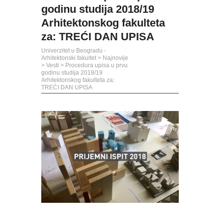
godinu studija 2018/19
Arhitektonskog fakulteta
za: TREĆI DAN UPISA
Univerzitet u Beogradu -
Arhitektonski fakultet
>
Najnovije
>
Vesti
>
Procedura upisa u prvu
godinu studija 2018/19
Arhitektonskog fakulteta za:
TREĆI DAN UPISA