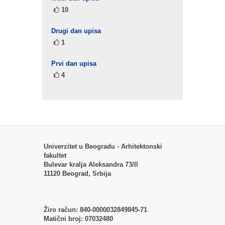
10
Drugi dan upisa
1
Prvi dan upisa
4
Univerzitet u Beogradu - Arhitektonski
fakultet
Bulevar kralja Aleksandra 73/II
11120 Beograd, Srbija
Žiro račun:
840-0000032849845-71
Matični broj:
07032480