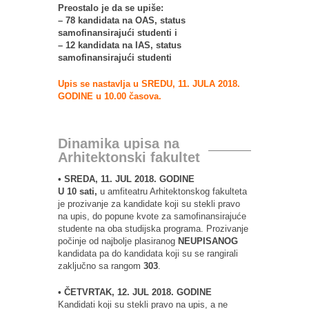
Preostalo je da se upiše:
– 78 kandidata na OAS, status
samofinansirajući studenti i
– 12 kandidata na IAS, status
samofinansirajući studenti
Upis se nastavlja u SREDU, 11. JULA 2018.
GODINE u 10.00 časova.
Dinamika upisa na
Arhitektonski fakultet
• SREDA, 11. JUL 2018. GODINE
U 10 sati,
u amfiteatru Arhitektonskog fakulteta
je prozivanje za kandidate koji su stekli pravo
na upis, do popune kvote za samofinansirajuće
studente na oba studijska programa. Prozivanje
počinje od najbolje plasiranog
NEUPISANOG
kandidata pa do kandidata koji su se rangirali
zaključno sa rangom
303
.
• ČETVRTAK, 12. JUL 2018. GODINE
Kandidati koji su stekli pravo na upis, a ne