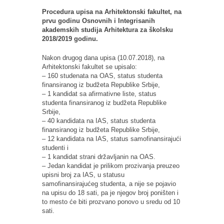
Procedura upisa na Arhitektonski fakultet, na
prvu godinu Osnovnih i Integrisanih
akademskih studija Arhitektura za školsku
2018/2019 godinu.
Nakon drugog dana upisa (10.07.2018), na
Arhitektonski fakultet se upisalo:
– 160 studenata na OAS, status studenta
finansiranog iz budžeta Republike Srbije,
– 1 kandidat sa afirmativne liste, status
studenta finansiranog iz budžeta Republike
Srbije,
– 40 kandidata na IAS, status studenta
finansiranog iz budžeta Republike Srbije,
– 12 kandidata na IAS, status samofinansirajući
studenti i
– 1 kandidat strani državljanin na OAS.
– Jedan kandidat je prilikom prozivanja preuzeo
upisni broj za IAS, u statusu
samofinansirajućeg studenta, a nije se pojavio
na upisu do 18 sati, pa je njegov broj poništen i
to mesto će biti prozvano ponovo u sredu od 10
sati.