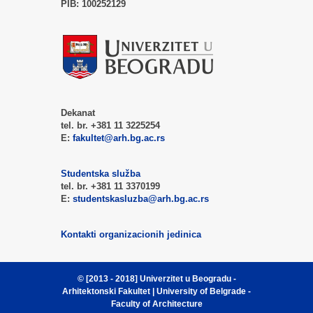
PIB:
100252129
Dekanat
tel. br. +381 11 3225254
E:
fakultet@arh.bg.ac.rs
Studentska služba
tel. br. +381 11 3370199
E:
studentskasluzba@arh.bg.ac.rs
Kontakti organizacionih jedinica
© [2013 - 2018]
Univerzitet u Beogradu -
Arhitektonski Fakultet
| University of Belgrade -
Faculty of Architecture