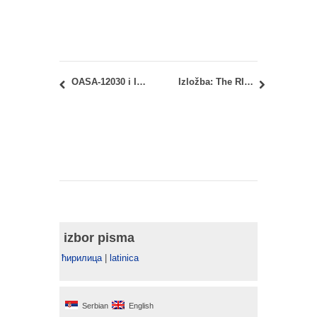
OASA-12030 i IASA-12030 – Istorija moderne umetnosti i dizajna: Junski 2 ispitni rok – Uvid u radove
Izložba: The RIBA President’s Medals Student Awards 2017
izbor pisma
ћирилица
|
latinica
Serbian
English