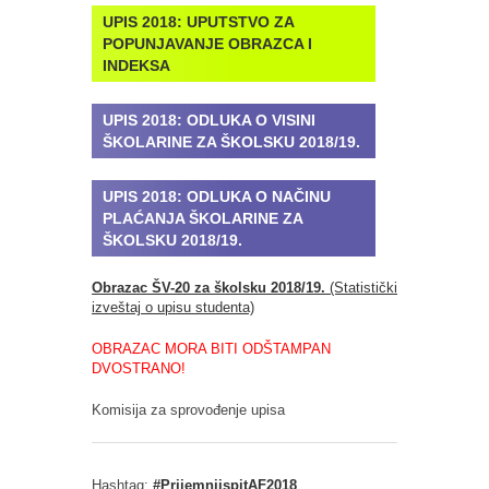
UPIS 2018:
UPUTSTVO ZA
POPUNJAVANJE OBRAZCA I
INDEKSA
UPIS 2018:
ODLUKA O VISINI
ŠKOLARINE ZA ŠKOLSKU 2018/19.
UPIS 2018:
ODLUKA O NAČINU
PLAĆANJA ŠKOLARINE ZA
ŠKOLSKU 2018/19.
Obrazac ŠV-20 za školsku 2018/19.
(Statistički
izveštaj o upisu studenta)
OBRAZAC MORA BITI ODŠTAMPAN
DVOSTRANO!
Komisija za sprovođenje upisa
Hashtag:
#PrijemniispitAF2018