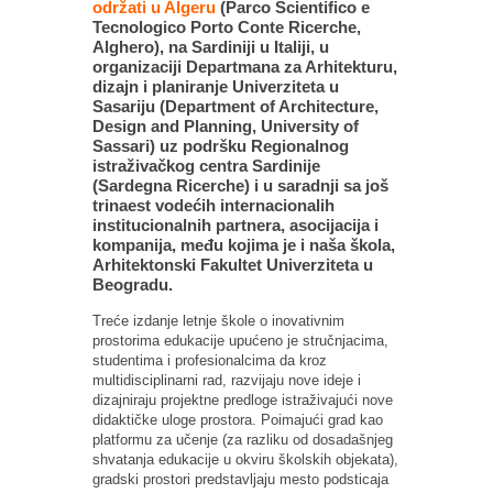
održati u Algeru
(Parco Scientifico e
Tecnologico Porto Conte Ricerche,
Alghero), na Sardiniji u Italiji, u
organizaciji Departmana za Arhitekturu,
dizajn i planiranje Univerziteta u
Sasariju (Department of Architecture,
Design and Planning, University of
Sassari) uz podršku Regionalnog
istraživačkog centra Sardinije
(Sardegna Ricerche) i u saradnji sa još
trinaest vodećih internacionalih
institucionalnih partnera, asocijacija i
kompanija, među kojima je i naša škola,
Arhitektonski Fakultet Univerziteta u
Beogradu.
Treće izdanje letnje škole o inovativnim
prostorima edukacije upućeno je stručnjacima,
studentima i profesionalcima da kroz
multidisciplinarni rad, razvijaju nove ideje i
dizajniraju projektne predloge istraživajući nove
didaktičke uloge prostora. Poimajući grad kao
platformu za učenje (za razliku od dosadašnjeg
shvatanja edukacije u okviru školskih objekata),
gradski prostori predstavljaju mesto podsticaja