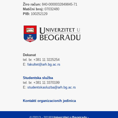
Žiro račun:
840-0000032849845-71
Matični broj:
07032480
PIB:
100252129
Dekanat
tel. br. +381 11 3225254
E:
fakultet@arh.bg.ac.rs
Studentska služba
tel. br. +381 11 3370199
E:
studentskasluzba@arh.bg.ac.rs
Kontakti organizacionih jedinica
© [2013 - 2018]
Univerzitet u Beogradu -