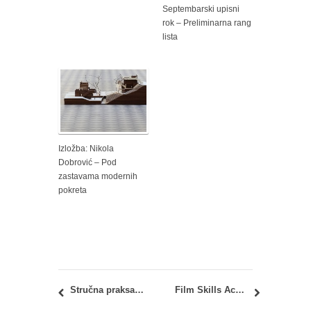
Septembarski upisni
rok – Preliminarna rang
lista
Izložba: Nikola
Dobrović – Pod
zastavama modernih
pokreta
Stručna praksa u oblasti građevinarstva, saobraćaja i infrastrukture – letnji ciklus (jul – septembar 2018.)
Film Skills Academy: trening za skaute i menadžere lokacija (15-17.06.2018)