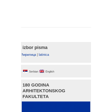
izbor pisma
ћирилица
|
latinica
Serbian
English
180 GODINA
ARHITEKTONSKOG
FAKULTETA