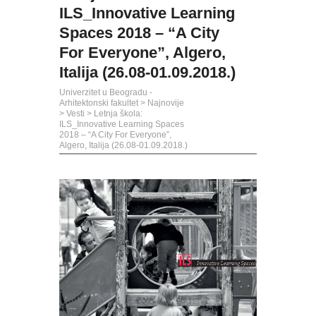
ILS_Innovative Learning
Spaces 2018 – “A City
For Everyone”, Algero,
Italija (26.08-01.09.2018.)
Univerzitet u Beogradu -
Arhitektonski fakultet
>
Najnovije
>
Vesti
>
Letnja škola:
ILS_Innovative Learning Spaces
2018 – “A City For Everyone”,
Algero, Italija (26.08-01.09.2018.)