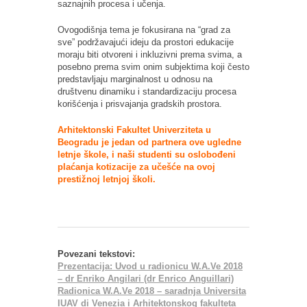
saznajnih procesa i učenja.
Ovogodišnja tema je fokusirana na “grad za
sve” podržavajući ideju da prostori edukacije
moraju biti otvoreni i inkluzivni prema svima, a
posebno prema svim onim subjektima koji često
predstavljaju marginalnost u odnosu na
društvenu dinamiku i standardizaciju procesa
korišćenja i prisvajanja gradskih prostora.
Arhitektonski Fakultet Univerziteta u
Beogradu je jedan od partnera ove ugledne
letnje škole, i naši studenti su oslobođeni
plaćanja kotizacije za učešće na ovoj
prestižnoj letnjoj školi.
Povezani tekstovi:
Prezentacija: Uvod u radionicu W.A.Ve 2018
– dr Enriko Angilari (dr Enrico Anguillari)
Radionica W.A.Ve 2018 – saradnja Universita
IUAV di Venezia i Arhitektonskog fakulteta