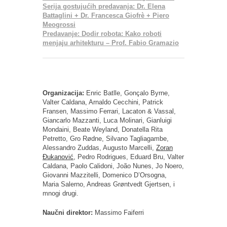
Serija gostujućih predavanja: Dr. Elena
Battaglini + Dr. Francesca Giofrè + Piero
Meogrossi
Predavanje: Dodir robota: Kako roboti
menjaju arhitekturu – Prof. Fabio Gramazio
Organizacija:
Enric Batlle, Gonçalo Byrne,
Valter Caldana, Arnaldo Cecchini, Patrick
Fransen, Massimo Ferrari, Lacaton & Vassal,
Giancarlo Mazzanti, Luca Molinari, Gianluigi
Mondaini, Beate Weyland, Donatella Rita
Petretto, Gro Rødne, Silvano Tagliagambe,
Alessandro Zuddas, Augusto Marcelli,
Zoran
Đukanović
, Pedro Rodrigues, Eduard Bru, Valter
Caldana, Paolo Calidoni, João Nunes, Jo Noero,
Giovanni Mazzitelli, Domenico D’Orsogna,
Maria Salerno, Andreas Grøntvedt Gjertsen, i
mnogi drugi.
Naučni direktor:
Massimo Faiferri