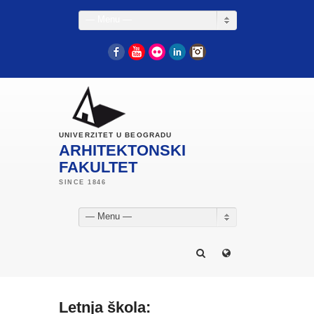
— Menu —
Facebook
YouTube
Flickr
LinkedIn
Instagram
UNIVERZITET U BEOGRADU
ARHITEKTONSKI
FAKULTET
— Menu —
Letnja škola: