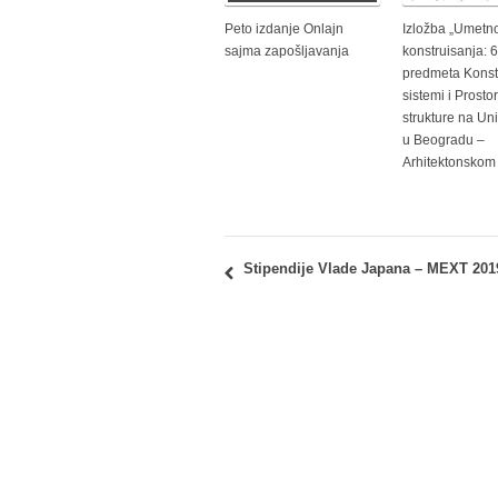
Peto izdanje Onlajn
Izložba „Umetn
sajma zapošljavanja
konstruisanja: 
predmeta Konstr
sistemi i Prosto
strukture na Uni
u Beogradu –
Arhitektonskom 
Stipendije Vlade Japana – MEXT 201