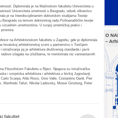
metnosti. Diplomirala je na Mašinskom fakultetu Univerziteta u
metnosti Univerziteta umetnosti u Beogradu, odsek slikarstvo
irala je na Interdisciplinarnim doktorskim studijama Teorije
i u Beogradu sa temom doktorskog rada
Psihoanalitičke teorije
 vizuelnim umetnostima
. U svojoj umetničkoj praksi i
 prostora.
O NAM
rofesor na Arhitektonskom fakultetu u Zagrebu, gde je diplomirala
– Arh
 na hrvatskoj arhitektonskoj sceni u partnerstvu s Tončijem
 istraživanja joj je arhitektura društvenog standarda i javni
 radove izlagala na izložbama, te mentorirala niz vannastavnih
nt na Filozofskom Fakultetu u Rijeci. Njegova su istraživačka
uska i sovjetska arhitektura i arhitektura u bivšoj Jugoslaviji.
 Carlo Scarpa, Aldo Rossi, Gino Valle, Costantino Dardi, Pier
k, Manfredo Tafuri, Nikolai Ladovsky, Moisei Ginzburg, Peter
i fakultet