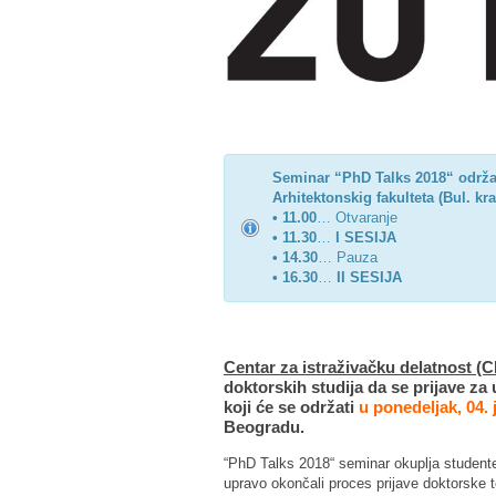
Seminar “PhD Talks 2018“ održav
Arhitektonskig fakulteta (Bul. k
• 11.00
… Otvaranje
•
11.30
…
I SESIJA
•
14.30
… Pauza
•
16.30
…
II SESIJA
Centar za istraživačku delatnost (C
doktorskih studija da se prijave 
koji će se održati
u ponedeljak, 04.
Beogradu.
“PhD Talks 2018“ seminar okuplja studente d
upravo okončali proces prijave doktorske t