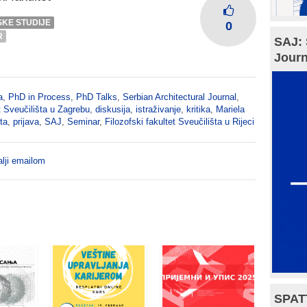
KE STUDIJE
0
R
SAJ: 
Journ
a
,
PhD in Process
,
PhD Talks
,
Serbian Architectural Journal
,
t Sveučilišta u Zagrebu
,
diskusija
,
istraživanje
,
kritika
,
Mariela
ta
,
prijava
,
SAJ
,
Seminar
,
Filozofski fakultet Sveučilišta u Rijeci
lji emailom
SPAT