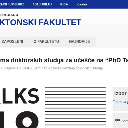
EMNI I UPIS 2026
180 JUBILEJ
RIBA
Kontakt
 BEOGRADU
KTONSKI
FAKULTET
ZAPOSLENI
O FAKULTETU
NAJNOVIJE
ima doktorskih studija za učešće na “PhD T
>
Najnovije
>
Vesti
>
Seminar: Poziv studentima doktorskih studija
izbor
ћирилиц
Serb