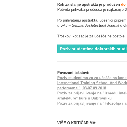
Rok za slanje apstrakta je produžen
do 
Potvrda prihvatanja učešća je najkasnije
3
Po prihvatanju apstrakta, učesnici priprema
u
SAJ – Serbian Architectural Journal
u ok
Troškovi kotizacije za učešće ne postoje.
Poziv studentima doktorskih stud
Povezani tekstovi:
Poziv studentima za za učešće na ko
International Training School And Work
performansi”, 03-07.09.2018
Poziv za prijavljivanje na ”Između inte
arhitekture” kurs u Dubrovniku
Poziv za prijavljivanje na ”Filozofija i
VIŠE O KRITIČARIMA: