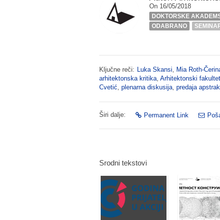
On 16/05/2018
DOKTORSKE AKADEMS
ODABRANO
SEMINA
Ključne reči:
Luka Skansi
,
Mia Roth-Čerin
arhitektonska kritika
,
Arhitektonski fakulte
Cvetić
,
plenarna diskusija
,
predaja apstrak
Širi dalje:
Permanent Link
Poša
Srodni tekstovi