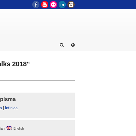
Facebook
YouTube
Flickr
LinkedIn
Instagram
alks 2018“
 pisma
а
|
latinica
ian
English