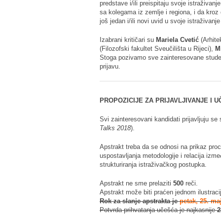
predstave i/ili preispitaju svoje istraživa
sa kolegama iz zemlje i regiona, i da kroz
još jedan i/ili novi uvid u svoje istraživan
Izabrani kritičari su
Mariela Cvetić
(Arhite
(Filozofski fakultet Sveučilišta u Rijeci),
M
Stoga pozivamo sve zainteresovane studen
prijavu.
PROPOZICIJE ZA PRIJAVLJIVANJE I U
Svi zainteresovani kandidati prijavljuju s
Talks 2018
).
Apstrakt treba da se odnosi na prikaz proc
uspostavljanja metodologije i relacija izmeđ
strukturiranja istraživačkog postupka.
Apstrakt ne sme prelaziti
500
reči.
Apstrakt može biti praćen jednom ilustraci
Rok za slanje apstrakta je
petak, 25. ma
Potvrda prihvatanja učešća je najkasnije
2