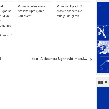
ost
Prolećni ciklus kursa
Prijemni i Upis 2025:
60 godina
“Veštine upravljanja
Master akademske
uktivni
karijerom”
studije, drugi rok
rne
verzitetu
fakultetu“
9
Izbor: Aleksandra Ugrinović, mast.inž.arh.
EE Pl