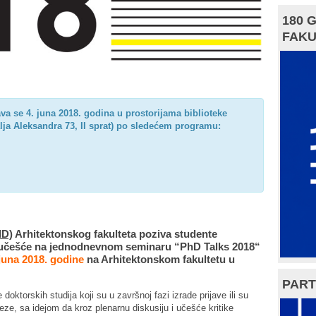
180 
FAKU
a se 4. juna 2018. godina u prostorijama biblioteke
ralja Aleksandra 73, II sprat) po sledećem programu:
ID)
Arhitektonskog fakulteta poziva studente
za učešće na jednodnevnom seminaru “PhD Talks 2018“
 juna 2018. godine
na Arhitektonskom fakultetu u
PART
oktorskih studija koji su u završnoj fazi izrade prijave ili su
eze, sa idejom da kroz plenarnu diskusiju i učešće kritike