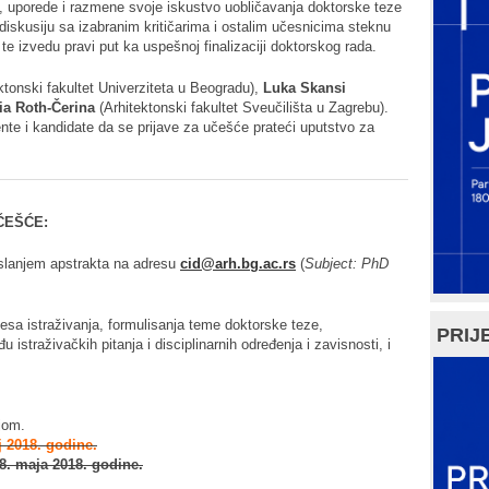
nje, uporede i razmene svoje iskustvo uobličavanja doktorske teze
 diskusiju sa izabranim kritičarima i ostalim učesnicima steknu
je te izvedu pravi put ka uspešnoj finalizaciji doktorskog rada.
ktonski fakultet Univerziteta u Beogradu),
Luka Skansi
ia Roth-Čerina
(Arhitektonski fakultet Sveučilišta u Zagrebu).
te i kandidate da se prijave za učešće prateći uputstvo za
ČEŠĆE:
e slanjem apstrakta na adresu
cid@arh.bg.ac.rs
(
Subject: PhD
esa istraživanja, formulisanja teme doktorske teze,
PRIJE
u istraživačkih pitanja i disciplinarnih određenja i zavisnosti, i
jom.
j 2018. godine.
8. maja 2018. godine.