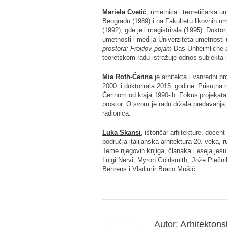
Mariela Cvetić
, umetnica i teoretičarka u
Beogradu (1989) i na Fakultetu likovnih u
(1992), gde je i magistrirala (1995). Doktor
umetnosti i medija Univerziteta umetnost
prostora: Frojdov pojam
Das Unheimliche
u
teoretskom radu istražuje odnos subjekta i
Mia Roth-Čerina
je arhitekta i vanredni p
2000. i doktorirala 2015. godine. Prisutna
Čerinom od kraja 1990-ih. Fokus projekata i
prostor. O svom je radu držala predavanja,
radionica.
Luka Skansi
, istoričar arhitekture, doce
područja italijanska arhitektura 20. veka, r
Teme njegovih knjiga, članaka i eseja jesu
Luigi Nervi, Myron Goldsmith, Jože Plečni
Behrens i Vladimir Braco Mušič.
Autor:
Arhitektonsk