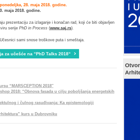
ponedeljka, 28. maja 2018. godine.
0. maja 2018. godine.
ju prezentaciju za izlaganje i konačan rad, koji će biti objavljen
viru serije
PhD in Process
(
www.saj.rs
).
 Učesnici sami snose troškove puta i smeštaja.
ija za učešće na “PhD Talks 2018“
Otvor
Arhit
nkursu “MARSCEPTION 2018″
shop 2018: “Obnova fasada u cilju poboljšanja energetskih
lektulnog i čulnog rasuđivanja: Ka epistemologiji
 arhitektura” kurs u Dubrovniku