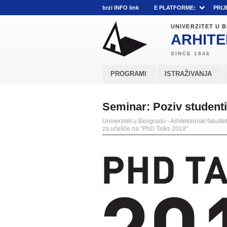
brzi INFO link
E PLATFORME:
PRIJ
UNIVERZITET U
ARHITE
PROGRAMI
ISTRAŽIVANJA
Seminar: Poziv student
Univerzitet u Beogradu - Arhitektonski fakultet
za učešće na “PhD Talks 2018“