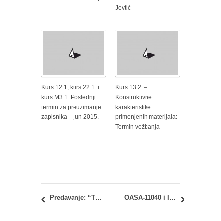
Jevtić
Kurs 12.1, kurs 22.1. i
Kurs 13.2. –
kurs M3.1: Poslednji
Konstruktivne
termin za preuzimanje
karakteristike
zapisnika – jun 2015.
primenjenih materijala:
Termin vežbanja
Predavanje: “Theory of visual rhythm: Phenomenological approach” – Dr Eiči Tosaki (Dr Eiichi Tosaki)
OASA-11040 i IASA-11040 Arhitektonske konstrukcije 1: Februarski ispitni rok – Uvid u radove