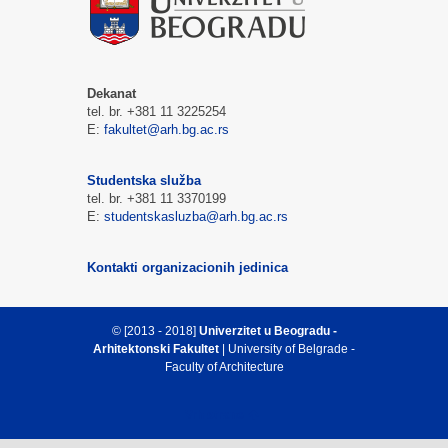
Dekanat
tel. br. +381 11 3225254
E:
fakultet@arh.bg.ac.rs
Studentska služba
tel. br. +381 11 3370199
E:
studentskasluzba@arh.bg.ac.rs
Kontakti organizacionih jedinica
© [2013 - 2018]
Univerzitet u Beogradu -
Arhitektonski Fakultet
| University of Belgrade -
Faculty of Architecture
Vrh strane