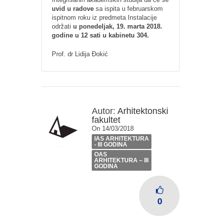
uvid u radove
sa ispita u februarskom
ispitnom roku iz predmeta Instalacije
održati
u ponedeljak, 19. marta 2018.
godine u 12 sati u kabinetu 304.
Prof. dr Lidija Đokić
Autor:
Arhitektonski
fakultet
On 14/03/2018
IAS ARHITEKTURA
- III GODINA
OAS
ARHITEKTURA – III
GODINA
0