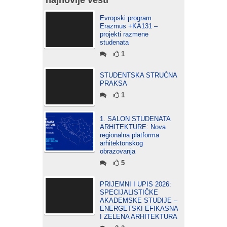
najnovije vesti
Evropski program
Erazmus +KA131 –
projekti razmene
studenata
1
STUDENTSKA STRUČNA
PRAKSA
1
1. SALON STUDENATA
ARHITEKTURE: Nova
regionalna platforma
arhitektonskog
obrazovanja
5
PRIJEMNI I UPIS 2026:
SPECIJALISTIČKE
AKADEMSKE STUDIJE –
ENERGETSKI EFIKASNA
I ZELENA ARHITEKTURA