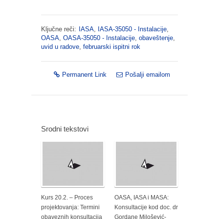
Ključne reči:
IASA
,
IASA-35050 - Instalacije
,
OASA
,
OASA-35050 - Instalacije
,
obaveštenje
,
uvid u radove
,
februarski ispitni rok
Permanent Link
Pošalji emailom
Srodni tekstovi
Kurs 20.2. – Proces
OASA, IASA i MASA:
projektovanja: Termini
Konsultacije kod doc. dr
obaveznih konsultacija
Gordane Milošević-