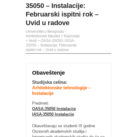
35050 – Instalacije:
Februarski ispitni rok –
Uvid u radove
Univerzitet u Beogradu -
Arhitektonski fakultet
>
Najnovije
>
Vesti
>
OASA-35050 i IASA-
35050 – Instalacije: Februarski
ispitni rok – Uvid u radove
Obaveštenje
Studijska celina:
Arhitektonske tehnologije –
Instalacije
Predmeti:
OASA-35050 Instalacije
IASA-35050 Instalacije
Obaveštavaju se studenti III godine
Osnovnih akademskih studija i
Integrisanih akademskih studija da će se