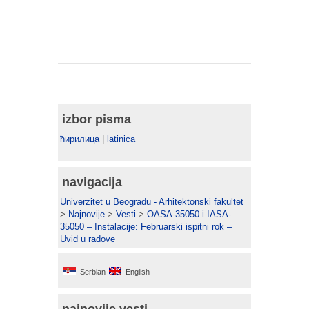
izbor pisma
ћирилица
|
latinica
navigacija
Univerzitet u Beogradu - Arhitektonski fakultet
>
Najnovije
>
Vesti
>
OASA-35050 i IASA-
35050 – Instalacije: Februarski ispitni rok –
Uvid u radove
Serbian
English