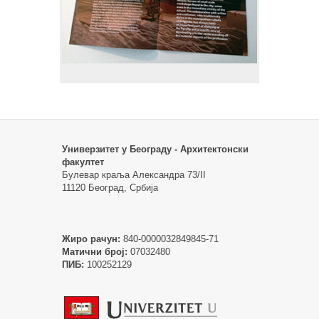
Универзитет у Београду - Архитектонски
факултет
Булевар краља Александра 73/II
11120 Београд, Србија
Жиро рачун:
840-0000032849845-71
Матични број:
07032480
ПИБ:
100252129