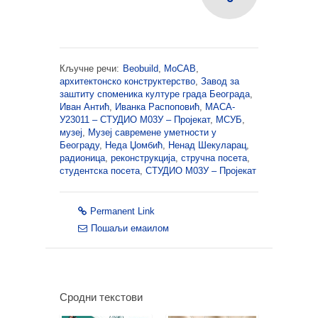
Кључне речи:
Beobuild
,
MoCAB
,
архитектонско конструктерство
,
Завод за
заштиту споменика културе града Београда
,
Иван Антић
,
Иванка Распоповић
,
МАСА-
У23011 – СТУДИО М03У – Пројекат
,
МСУБ
,
музеј
,
Музеј савремене уметности у
Београду
,
Неда Џомбић
,
Ненад Шекуларац
,
радионица
,
реконструкција
,
стручна посета
,
студентска посета
,
СТУДИО М03У – Пројекат
Permanent Link
Пошаљи емаилом
Сродни текстови