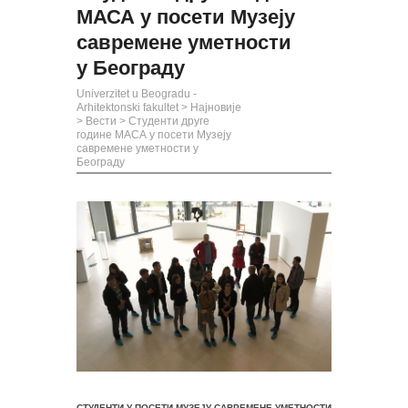
МАСА у посети Музеју
савремене уметности
у Београду
Univerzitet u Beogradu -
Arhitektonski fakultet
>
Најновије
>
Вести
>
Студенти друге
године МАСА у посети Музеју
савремене уметности у
Београду
СТУДЕНТИ У ПОСЕТИ МУЗЕЈУ САВРЕМЕНЕ УМЕТНОСТИ