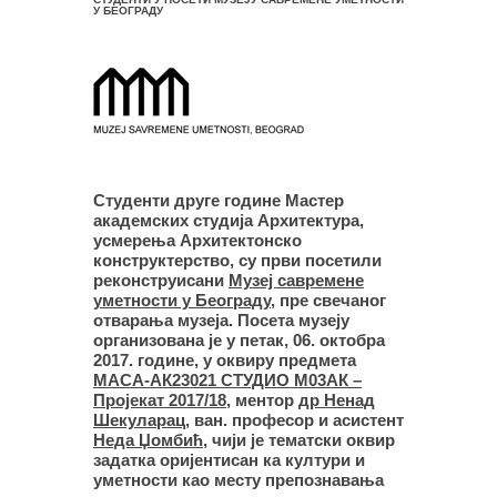
У БЕОГРАДУ
Студенти друге године Мастер
академских студија Архитектура,
усмерења Архитектонско
конструктерство, су први посетили
реконструисани
Музеј савремене
уметности у Београду
, пре свечаног
отварања музеја. Посета музеју
организована је у петак, 06. октобра
2017. године, у оквиру предмета
МАСА-АК23021 СТУДИО М03АК –
Пројекат 2017/18
, ментор
др Ненад
Шекуларац
, ван. професор и асистент
Неда Џомбић
, чији је тематски оквир
задатка оријентисан ка култури и
уметности као месту препознавања