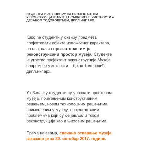
СТУДЕНТИ У РАЗГОВОРУ СА ПРОЈЕКТАНТОМ
РЕКОНСТРУКЦИЈЕ МУЗЕЈА САВРЕМЕНЕ УМЕТНОСТИ –
ДЕЈАНОМ ТОДОРОВИЋЕМ, ДИПЛ.ИНГ.АРХ.
Како ће студенти у оквиру предмета
пројектовати објекте изложбеног карактера,
на овај начин
презентован им је
реконструисани простор музеја.
Студенте
је угостио пројектант реконструкције Музеја
савремене уметности – Дејан Тодоровић,
дипл.инг.арх.
У обиласку студенти су упознати простором
музеја, примењеним конструктивним
решењем, новим технолошким решењима
примењеним у музеју, пројектантаким
проблемима који су се јављали током
реконструкције као и њиховим решењима.
Према најавама,
свечано отварање музеја
заказано је за 20. октобар 2017. године.