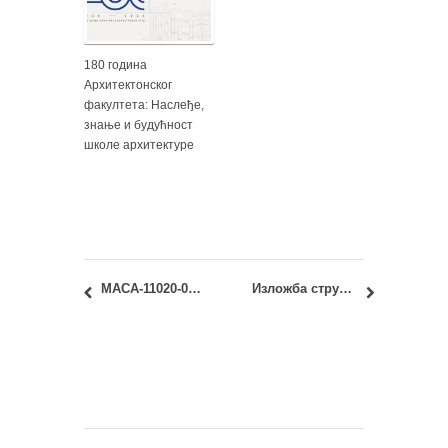
180 година
Архитектонског
факултета: Наслеђе,
знање и будућност
школе архитектуре
МАСА-11020-06: Пројектовање и грађење у складу са климом: Предавање померено на 13.10.2017.
Изложба стручно-уметничких остварења: др Гроздана Шишовић, дипл.инж.арх.