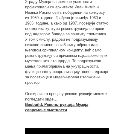
Зграду Музеја савремене уметности
пројектовали су архитекте Иван Антић и
Иванка Распоповић, победници на конкурсу
из 1960. године. Грађена је између 1960 и
1965. године, а како од 1987. поседује статус
споменика културе реконструкција се врши
под надзором Завода за заштиту споменика.
У том смислу, радови не подразумевају
никакве измене на габариту објекта или
његовом оригиналном концепту, већ само
реконструкцију са применом најсавременијих
музеолошких стандарда. То подразумева
мања прилагођавања на унутрашњости,
функционалну реорганизацију, нове садржаје
за посетиоце и модернизован изложбени
простор.
Опширније о процесу реконструкције можете
погледати овде…
Beobuild: Реконструкција Музеја
савремене уметности