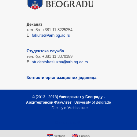
Деканат
тел. бр. +381 11 3225254
Е:
fakultet@arh.bg.ac.rs
Студентска служба
тел. бр. +381 11 3370199
Е:
studentskasluzba@arh.bg.ac.rs
Контакти организационих јединица
© [2013 - 2018]
Универзитет у Београду -
Архитектонски Факултет
| University of Belgrade
- Faculty of Architecture
Врх стране
Serbian
English