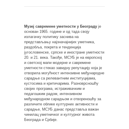
Музеј савремене уметности у Београду
је
основан 1965. године и од тада своју
излагачку политику заснива на
представљању најзначајнијих уметника,
раздобља, покрета и тенденција
југословенске, српске и иностране уметности
20. и 21. века. Такође, МСУБ је на европској
и светској мапи модерне и савремене
уметности стекао завидну репутацију која је
отворила могућност интензивне међународне
сарадње са релевантним институцијама,
кустосима и критичарима. Разноврсношћу
својих програма, истраживачким и
педагошким радом, интензивном
међународном сарадњом и отвореношћу за
различите облике културних активности и
сарадње, МСУБ данас представља важан
чинилац уметничког и културног живота
Београда и Србије.