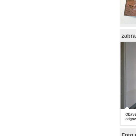
zabra
Obaveš
odgov
Foto 