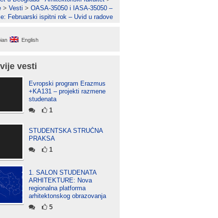
e
>
Vesti
>
OASA-35050 i IASA-35050 –
je: Februarski ispitni rok – Uvid u radove
ian
English
vije vesti
Evropski program Erazmus
+KA131 – projekti razmene
studenata
1
STUDENTSKA STRUČNA
PRAKSA
1
1. SALON STUDENATA
ARHITEKTURE: Nova
regionalna platforma
arhitektonskog obrazovanja
5