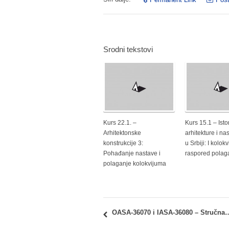
Srodni tekstovi
Kurs 22.1. –
Kurs 15.1 – Istor
Arhitektonske
arhitekture i na
konstrukcije 3:
u Srbiji: I kolok
Pohađanje nastave i
raspored polag
polaganje kolokvijuma
OASA-36070 i IASA-36080 – Stručna praksa: Obavešt