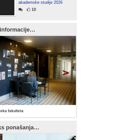
akademske studije 2026
10
informacije…
teka fakulteta
ks ponašanja…