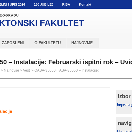
EMNI I UPIS 2026
180 JUBILEJ
RIBA
Kontakt
 BEOGRADU
KTONSKI
FAKULTET
ZAPOSLENI
O FAKULTETU
NAJNOVIJE
 – Instalacije: Februarski ispitni rok – Uvi
>
Najnovije
>
Vesti
>
OASA-35050 i IASA-35050 – Instalacije:
izbor
ћирилиц
alacije
navig
Univerzit