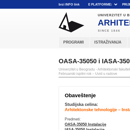
brzi INFO link
E PLATFORME:
PRIJ
UNIVERZITET U
ARHITE
PROGRAMI
ISTRAŽIVANJA
OASA-35050 i IASA-35050
Univerzitet u Beogradu - Arhitektonski fakultet
Februarski ispitni rok – Uvid u radove
Obaveštenje
Studijska celina:
Arhitektonske tehnologije – Inst
Predmeti:
OASA-35050 Instalacije
IASA-35050 Instalacije