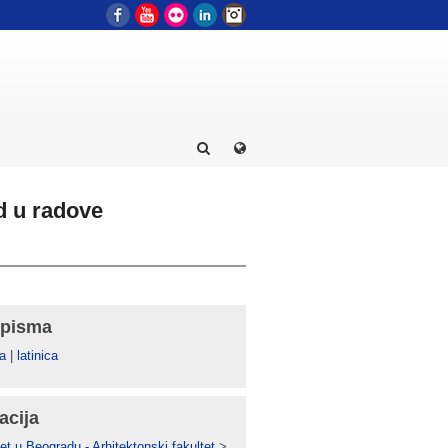
Facebook
YouTube
Flickr
LinkedIn
Instagram
d u radove
 pisma
а
|
latinica
acija
et u Beogradu - Arhitektonski fakultet
>