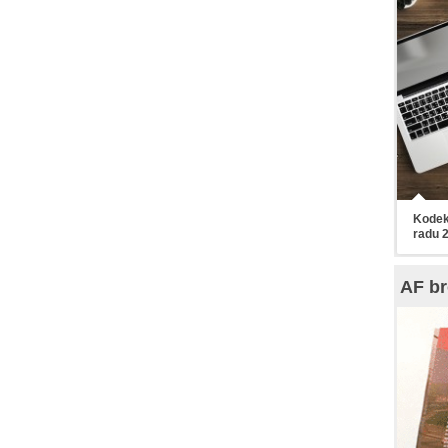
Kodek
radu 
AF br