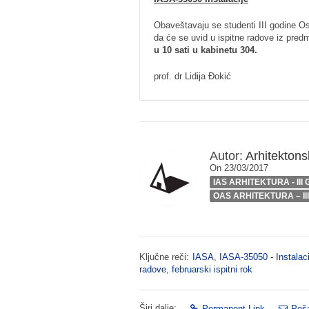
Obaveštavaju se studenti III godine O
da će se uvid u ispitne radove iz predm
u 10 sati u kabinetu 304.
prof. dr Lidija Đokić
Autor:
Arhitektonsk
On 23/03/2017
IAS ARHITEKTURA - III
OAS ARHITEKTURA – II
Ključne reči:
IASA
,
IASA-35050 - Instalaci
radove
,
februarski ispitni rok
Širi dalje:
Permanent Link
Poša