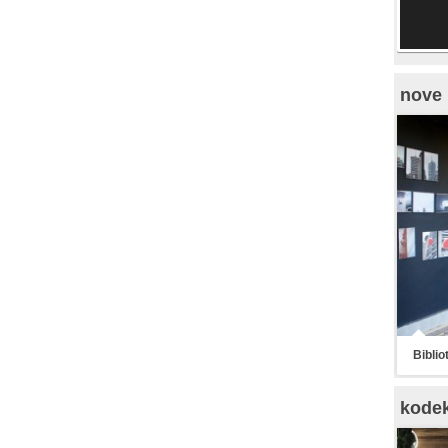
nove 
Biblio
kode