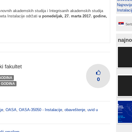
Najnovij
Instalaci
snovnih akademskih studija i Integrisanih akademskih studija
eta Instalacije održati
u ponedeljak, 27. marta 2017. godine,
Serb
najno
i fakultet
 GODINA
0
I GODINA
je
,
OASA
,
OASA-35050 - Instalacije
,
obaveštenje
,
uvid u
lji emailom