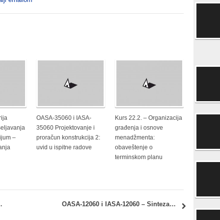
ija
OASA-35060 i IASA-
Kurs 22.2. – Organizacija
seljavanja
35060 Projektovanje i
građenja i osnove
vijum –
proračun konstrukcija 2:
menadžmenta:
anja
uvid u ispitne radove
obaveštenje o
terminskom planu
enje i Prijava za Stručnu praksu
OASA-12060 i IASA-12060 – Sinteza elemenata i sklopova – Projekat zidane zgrade: Vežbanje – 24. mart 2017.