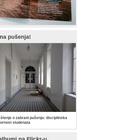
na pušenja!
tenje o zabrani pušenja: disciplinska
ornost studenata
albumi na Flickr-u