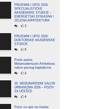
PRIJEMNI I UPIS 2026:
SPECIJALISTIČKE
AKADEMSKE STUDIJE –
ENERGETSKI EFIKASNA I
ZELENA ARHITEKTURA
3
PRIJEMNI I UPIS 2026:
DOKTORSKE AKADEMSKE
STUDIJE
5
Posle autora:
Metamodernizam Arhitektura
nakon poznog kapitalizma
2
35. MEĐUNARODNI SALON
URBANIZMA 2026 – POZIV
ZA UČEŠĆE
4
Poziv za upis na master