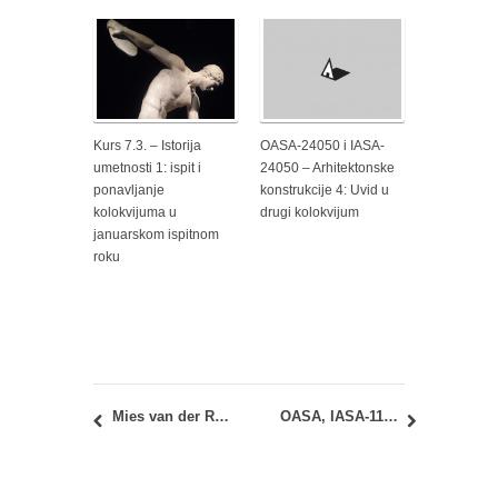
Kurs 7.3. – Istorija
OASA-24050 i IASA-
umetnosti 1: ispit i
24050 – Arhitektonske
ponavljanje
konstrukcije 4: Uvid u
kolokvijuma u
drugi kolokvijum
januarskom ispitnom
roku
Mies van der Rohe nagrada 2017: 4 nominovana projekta iz Srbije
OASA, IASA-11013 – Vizuelna istraživanja i OASA, IASA-11080 – Transformacija grafičke forme: Termini konsultacija