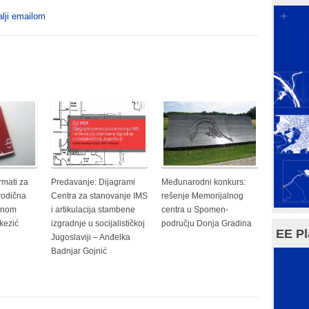
lji emailom
rmati za
Predavanje: Dijagrami
Međunarodni konkurs:
orodična
Centra za stanovanje IMS
rešenje Memorijalnog
enom
i artikulacija stambene
centra u Spomen-
kezić
izgradnje u socijalističkoj
području Donja Gradina
EE Pl
Jugoslaviji – Anđelka
Badnjar Gojnić