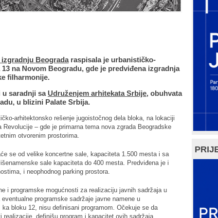
 i izgradnju Beograda
raspisala je urbanističko-
a 13 na Novom Beogradu, gde je predviđena izgradnja
 filharmonije.
 u saradnji sa
Udruženjem arhitekata Srbije
, obuhvata
u, u blizini Palate Srbija.
čko-arhitektonsko rešenje jugoistočnog dela bloka, na lokaciji
ja Revolucije – gde je primarna tema nova zgrada Beogradske
itetnim otvorenim prostorima.
PRIJE
e se od velike koncertne sale, kapaciteta 1.500 mesta i sa
višenamenske sale kapaciteta do 400 mesta. Predviđena je i
ostima, i neophodnog parking prostora.
rne i programske mogućnosti za realizaciju javnih sadržaja u
a eventualne programske sadržaje javne namene u
 ka bloku 12, nisu definisani programom. Očekuje se da
realizacije, definišu program i kapacitet ovih sadržaja.