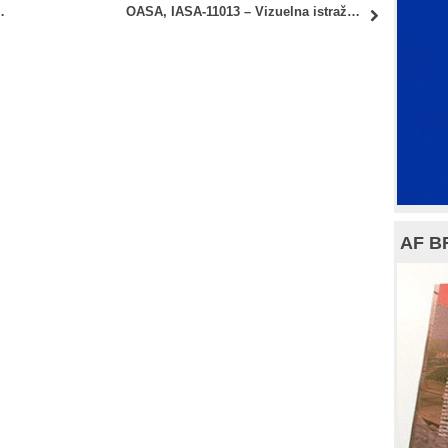
: Raspored polaganja I kolokvijuma
OASA, IASA-11013 – Vizuelna istraživanja i OASA, IASA-11080 – Transformacija grafičke forme: Termini konsultacija
AF B