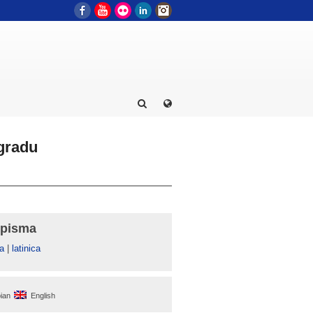
Facebook
YouTube
Flickr
LinkedIn
Instagram
gradu
 pisma
а
|
latinica
ian
English