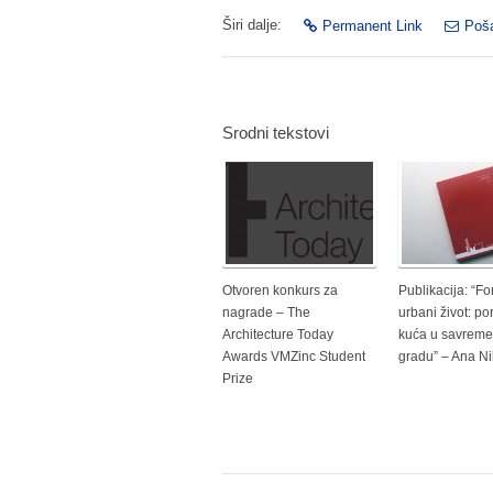
Širi dalje:
Permanent Link
Poša
Srodni tekstovi
Otvoren konkurs za
Publikacija: “Fo
nagrade – The
urbani život: p
Architecture Today
kuća u savrem
Awards VMZinc Student
gradu” – Ana Ni
Prize