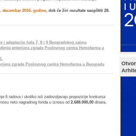
. decembar 2016. godine,
dok će žiri rezultate saopštiti 28.
e i adaptacije hala 7, 8 i 9 Beogradskog sajma
ređenje enterijera zgrade Poslovnog centra Hemofarma u
5.
Otvor
terijera zgrade Poslovnog centra Hemofarma u Beogradu
Arhit
je 6 radova i ukoliko isti zadovoljavaju propozicije konkursa
znosu neto nagradnog fonda u iznosu od
2.688.000,00
dinara,