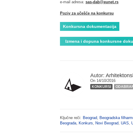
e-mail adresa:
sas-dab@eunet.rs
Poziv za učešće na konkursu
Konkursna dokumentacija
Izmena i dopuna konkursne dokum
Autor:
Arhitektonsk
On 14/10/2016
KONKURSI
ODABRA
Ključne reči:
Beograd
,
Beogradska filharm
Beograda
,
Konkurs
,
Novi Beograd
,
UAS
,
U