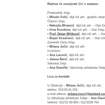
Radove će ocenjivati žiri u sastavu:
Predsednik žirija
•
Milutin Folić
, dipl.inž.arh., gradski urba
Članovi žirija
•
Nebojša Minjević
, dipl.inž.arh. – član žir
•
Irina Korobina
, dipl.inž.arh. – član žirija
•
Prof. Dejan Miljković
, dipl.inž.arh. – čla
•
Bojan Kovačević
, dipl.inž.arh. – član žir
Zamenik člana žirija
•
Milana Jočić
, dipl.inž.arh.
Izvestioci
•
Ana Lazović
, dipl.inž.arh.
•
Jelena Đerić
, dipl.inž.arh.
Sekretar žirija
•
Ana Glavički
, Udruženje arhitekata Srbij
Lica za kontakt:
Iz Direkcije –
Milana Jočić
, dipl.inž.arh,
telefon: 011/20-41-324
e-mail adresa:
milana.jocic@beoland.c
Iz Udruženja arhitekata Srbije –
Ana Glavi
telefoni: 011/32-30-059 i 011/3239-754