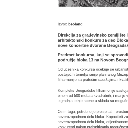
Izvor:
beoland
Direkcija za građevinsko zemljište
arhitektonski konkurs za deo Blok
nove koncertne dvorane Beogradske
Predmet konkursa, koji se sprovodi
područje bloka 13 na Novom Beograd
Od učesnika konkursa očekuje se urbanisti
postojećih temelja ranije planiranog Muze
filharmonije sa pratećim sadržajima i kval
Kompleks Beogradske filharmonije sastojać
binom od 500 metara kvadratnih, i manje 
izgradnja letnje scene u skladu sa mogućn
Osim toga, potrebno je preispitati i prosto
severozapadnom delu bloka. Kapaciteti z
severozapadnom delu bloka, orijentisanom
konkurenti nakon preispitivanja mogućnosti 