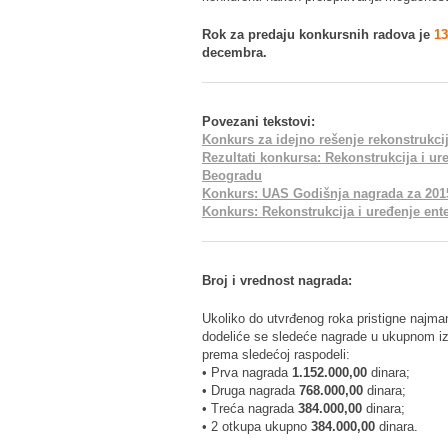
Rok za predaju konkursnih radova je
13
decembra.
Povezani tekstovi:
Konkurs za idejno rešenje rekonstrukcij
Rezultati konkursa: Rekonstrukcija i u
Beogradu
Konkurs: UAS Godišnja nagrada za 201
Konkurs: Rekonstrukcija i uređenje en
Broj i vrednost nagrada:
Ukoliko do utvrđenog roka pristigne najman
dodeliće se sledeće nagrade u ukupnom i
prema sledećoj raspodeli:
• Prva nagrada
1.152.000,00
dinara;
• Druga nagrada
768.000,00
dinara;
• Treća nagrada
384.000,00
dinara;
• 2 otkupa ukupno
384.000,00
dinara.