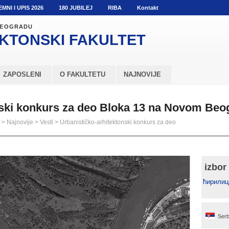
EMNI I UPIS 2026
180 JUBILEJ
RIBA
Kontakt
 BEOGRADU
KTONSKI
FAKULTET
ZAPOSLENI
O FAKULTETU
NAJNOVIJE
nski konkurs za deo Bloka 13 na Novom Beo
>
Najnovije
>
Vesti
>
Urbanističko-arhitektonski konkurs za deo
izbor
ћирилиц
Serb