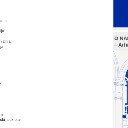
nista
ija
O NAM
n žirija
– Arh
ija
e
om
čki
, sekretar,