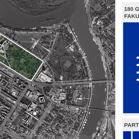
180 
FAKU
PART