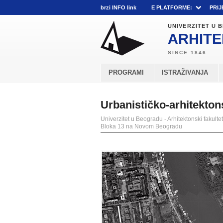
brzi INFO link
E PLATFORME:
PRIJ
UNIVERZITET U
ARHITE
PROGRAMI
ISTRAŽIVANJA
Urbanističko-arhitekto
Univerzitet u Beogradu - Arhitektonski fakultet
Bloka 13 na Novom Beogradu