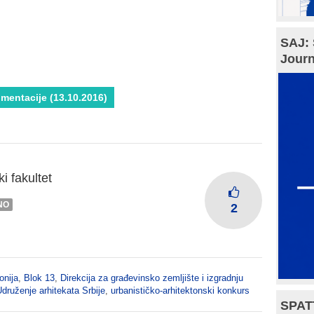
SAJ: 
Journ
entacije (13.10.2016)
i fakultet
NO
2
onija
,
Blok 13
,
Direkcija za građevinsko zemljište i izgradnju
druženje arhitekata Srbije
,
urbanističko-arhitektonski konkurs
SPAT