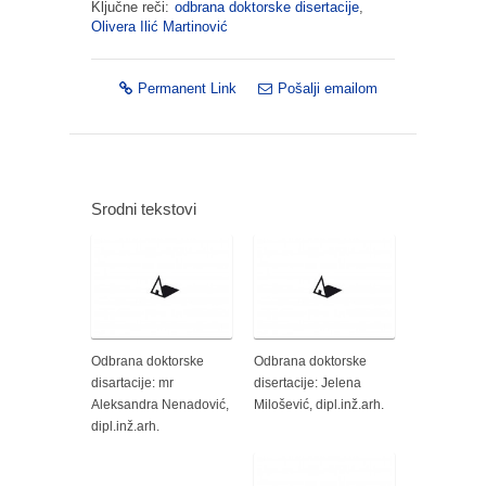
Ključne reči:
odbrana doktorske disertacije
,
Olivera Ilić Martinović
Permanent Link
Pošalji emailom
Srodni tekstovi
Odbrana doktorske
Odbrana doktorske
disartacije: mr
disertacije: Jelena
Aleksandra Nenadović,
Milošević, dipl.inž.arh.
dipl.inž.arh.