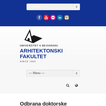
— Menu —
Facebook
YouTube
Flickr
LinkedIn
Instagram
UNIVERZITET U BEOGRADU
ARHITEKTONSKI
FAKULTET
— Menu —
Odbrana doktorske