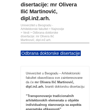
disertacije: mr Olivera
Ilić Martinović,
dipl.inž.arh.
Univerzitet u Beogradu -
Arhitektonski fakultet
>
Najnovije
>
Vesti
>
Odbrana doktorske
disertacije: mr Olivera Ilić
Martinović, dipl.inž.arh.
Odbrana doktorske disertacije
Univerzitet u Beogradu – Arhitektonski
fakultet obaveštava sve zainteresovane
da će
mr Olivera Ilić Martinović,
dipl.inž.arh.
braniti doktorsku disertaciju:
”Transponovanje tradicionalnih
arhitektonskih elemenata u objekte
individualnog stanovanja sa aspekta
energetske efikasnosti”
,