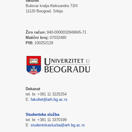
fakultet
Bulevar kralja Aleksandra 73/II
11120 Beograd, Srbija
Žiro račun:
840-0000032849845-71
Matični broj:
07032480
PIB:
100252129
Dekanat
tel. br. +381 11 3225254
E:
fakultet@arh.bg.ac.rs
Studentska služba
tel. br. +381 11 3370199
E:
studentskasluzba@arh.bg.ac.rs