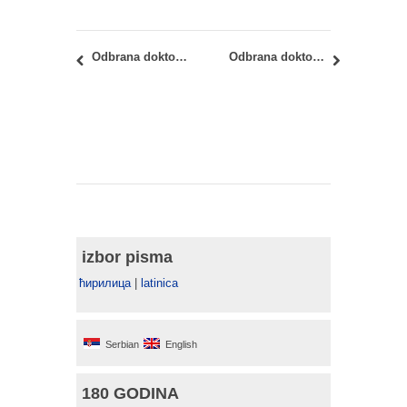
Odbrana doktorske disertacije: Jelena Mihajlović, dipl.inž.arh.
Odbrana doktorske disertacije: Ognjen Šukalo, mast.inž.arh.
izbor pisma
ћирилица
|
latinica
Serbian
English
180 GODINA