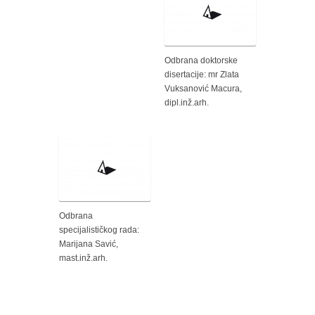
Odbrana doktorske
disertacije: mr Zlata
Vuksanović Macura,
dipl.inž.arh.
Odbrana
specijalističkog rada:
Marijana Savić,
mast.inž.arh.