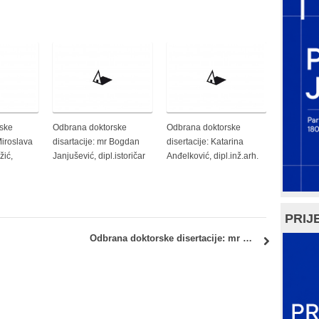
ske
Odbrana doktorske
Odbrana doktorske
Miroslava
disartacije: mr Bogdan
disertacije: Katarina
žić,
Janjušević, dipl.istoričar
Anđelković, dipl.inž.arh.
PRIJE
Odbrana doktorske disertacije: mr Milena Stojković, dipl.inž.arh.