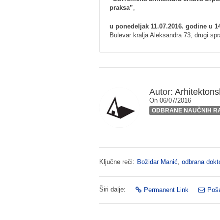
praksa”
,
u ponedeljak 11.07.2016. godine u 14
Bulevar kralja Aleksandra 73, drugi spr
Autor:
Arhitektonsk
On 06/07/2016
ODBRANE NAUČNIH R
Ključne reči:
Božidar Manić
,
odbrana dokto
Širi dalje:
Permanent Link
Poša