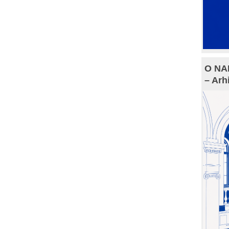
O NAM
– Arh