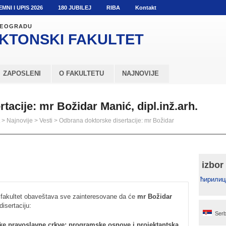
EMNI I UPIS 2026
180 JUBILEJ
RIBA
Kontakt
 BEOGRADU
KTONSKI
FAKULTET
ZAPOSLENI
O FAKULTETU
NAJNOVIJE
tacije: mr Božidar Manić, dipl.inž.arh.
>
Najnovije
>
Vesti
>
Odbrana doktorske disertacije: mr Božidar
izbor
ћирилиц
i fakultet obaveštava sve zainteresovane da će
mr Božidar
disertaciju:
Serb
ke pravoslavne crkve: programske osnove i projektantska