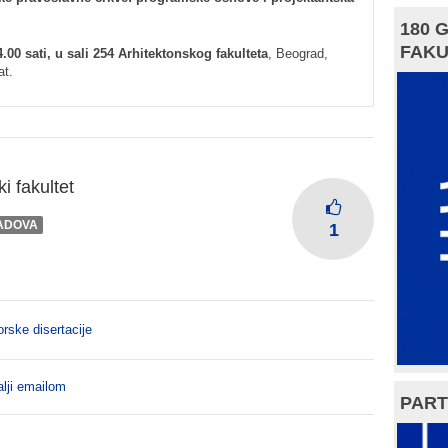
180 
FAKU
.00 sati, u sali 254 Arhitektonskog fakulteta
, Beograd,
at.
i fakultet
ADOVA
1
rske disertacije
lji emailom
PART