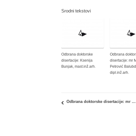
Srodni tekstovi
Odbrana doktorske
Odbrana doktor
disertacije: Ksenija
disertacije: mr 
Bunjak, mast.inž.arh.
Petrović Balubd
dipl.inž.arh.
Odbrana doktorske disertacije: mr Aleksandar Videnović, dipl.inž.arh.