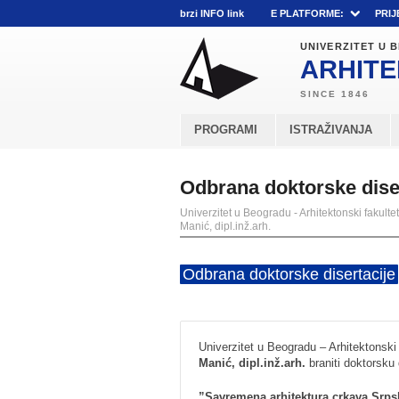
brzi INFO link
E PLATFORME:
PRIJ
UNIVERZITET U
ARHITE
PROGRAMI
ISTRAŽIVANJA
Odbrana doktorske diser
Univerzitet u Beogradu - Arhitektonski fakultet
Manić, dipl.inž.arh.
Odbrana doktorske disertacije
Univerzitet u Beogradu – Arhitektonsk
Manić, dipl.inž.arh.
braniti doktorsku 
”Savremena arhitektura crkava Srps