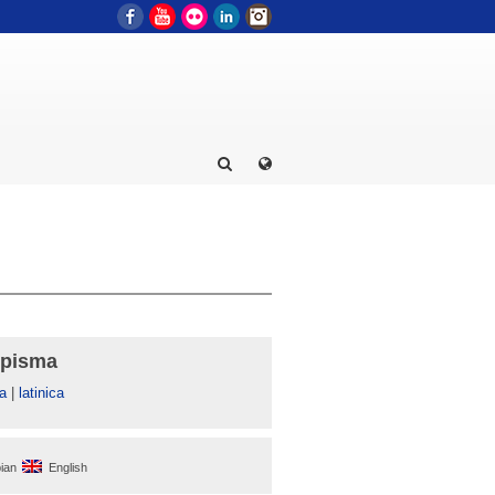
Facebook
YouTube
Flickr
LinkedIn
Instagram
 pisma
а
|
latinica
ian
English