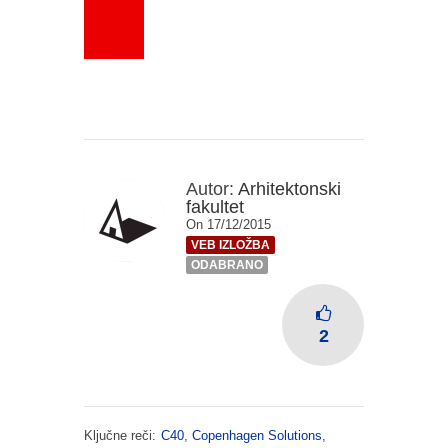
Autor:
Arhitektonski
fakultet
On 17/12/2015
VEB IZLOŽBA
ODABRANO
2
Ključne reči:
C40
,
Copenhagen Solutions
,