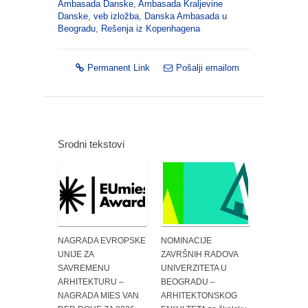
Ambasada Danske
,
Ambasada Kraljevine
Danske
,
veb izložba
,
Danska Ambasada u
Beogradu
,
Rešenja iz Kopenhagena
Permanent Link
Pošalji emailom
Srodni tekstovi
NAGRADA EVROPSKE
NOMINACIJE
UNIJE ZA
ZAVRŠNIH RADOVA
SAVREMENU
UNIVERZITETA U
ARHITEKTURU –
BEOGRADU –
NAGRADA MIES VAN
ARHITEKTONSKOG