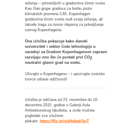
rešenja – primenljivih u gradovima širom sveta.
Kao član grupe gradova za borbu protiv
klimatskih promena C40, Kopenhagen
gradovima širom sveta nudi svoja rešenja, ali
takođe traga za novim idejama za poboljšanje
samog Kopenhagena.
Ova izložba pokazuje kako danski
univerziteti i sektor čiste tehnologije u
saradnji sa Gradom Kopenhagenom zapravo
razvijaju ono što će postati prvi CO
2
neutralni glavni grad na svetu.
Uživajte u Kopenhagenu – i upoznajte svetske
tvorce urbane održivosti!
Izložba je održana od 23. novembra do 10.
decembra 2015. godine u Galeriji Aula
Arhitektonskog fakulteta, a ovde možete
pogledati sve izložene
plakate:
https://flic.kr/s/aHskqb7piT