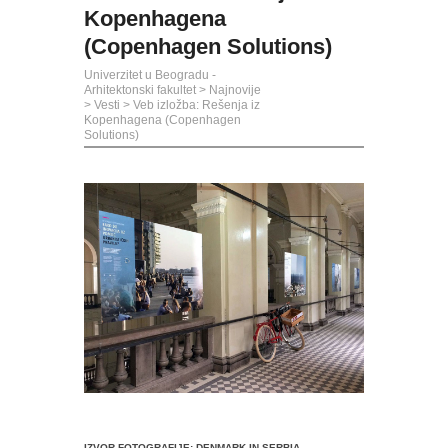
Kopenhagena
(Copenhagen Solutions)
Univerzitet u Beogradu -
Arhitektonski fakultet
>
Najnovije
>
Vesti
>
Veb izložba: Rešenja iz
Kopenhagena (Copenhagen
Solutions)
IZVOR FOTOGRAFIJE:
DENMARK IN SERBIA