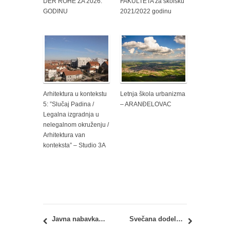
DER ROHE ZA 2026.
FAKULTETA za školsku
GODINU
2021/2022 godinu
Arhitektura u kontekstu
Letnja škola urbanizma
5: ”Slučaj Padina /
– ARANĐELOVAC
Legalna izgradnja u
nelegalnom okruženju /
Arhitektura van
konteksta” – Studio 3A
Javna nabavka br. D3/2015: nabavka dobara – Računari i računarska oprema
Svečana dodela Nagrade Ranko Radović 2015