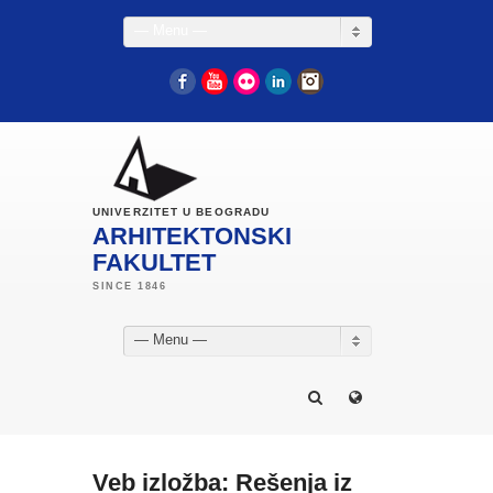
— Menu —
Facebook
YouTube
Flickr
LinkedIn
Instagram
UNIVERZITET U BEOGRADU
ARHITEKTONSKI
FAKULTET
— Menu —
Veb izložba: Rešenja iz