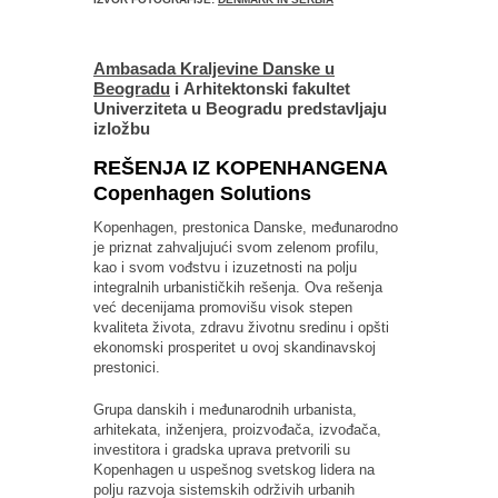
Ambasada Kraljevine Danske u
Beogradu
i Arhitektonski fakultet
Univerziteta u Beogradu predstavljaju
izložbu
REŠENJA IZ KOPENHANGENA
Copenhagen Solutions
Kopenhagen, prestonica Danske, međunarodno
je priznat zahvaljujući svom zelenom profilu,
kao i svom vođstvu i izuzetnosti na polju
integralnih urbanističkih rešenja. Ova rešenja
već decenijama promovišu visok stepen
kvaliteta života, zdravu životnu sredinu i opšti
ekonomski prosperitet u ovoj skandinavskoj
prestonici.
Grupa danskih i međunarodnih urbanista,
arhitekata, inženjera, proizvođača, izvođača,
investitora i gradska uprava pretvorili su
Kopenhagen u uspešnog svetskog lidera na
polju razvoja sistemskih održivih urbanih