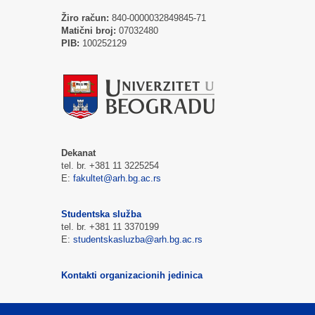
Žiro račun:
840-0000032849845-71
Matični broj:
07032480
PIB:
100252129
Dekanat
tel. br. +381 11 3225254
E:
fakultet@arh.bg.ac.rs
Studentska služba
tel. br. +381 11 3370199
E:
studentskasluzba@arh.bg.ac.rs
Kontakti organizacionih jedinica