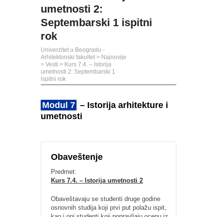
umetnosti 2:
Septembarski 1 ispitni
rok
Univerzitet u Beogradu -
Arhitektonski fakultet
>
Najnovije
>
Vesti
>
Kurs 7.4. – Istorija
umetnosti 2: Septembarski 1
ispitni rok
Modul 7
– Istorija arhitekture i
umetnosti
Obaveštenje
Predmet:
Kurs 7.4. – Istorija umetnosti 2
Obaveštavaju se studenti druge godine
osnovnih studija koji prvi put polažu ispit,
kao i oni studenti koji popravljaju ocenu iz