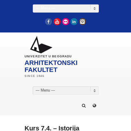
— Menu —
Facebook
YouTube
Flickr
LinkedIn
Instagram
UNIVERZITET U BEOGRADU
ARHITEKTONSKI
FAKULTET
— Menu —
Kurs 7.4. – Istorija