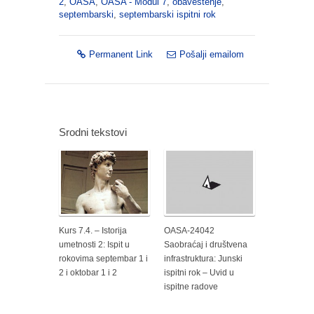
2
,
OASA
,
OASA - Modul 7
,
obaveštenje
,
septembarski
,
septembarski ispitni rok
Permanent Link
Pošalji emailom
Srodni tekstovi
Kurs 7.4. – Istorija
OASA-24042
umetnosti 2: Ispit u
Saobraćaj i društvena
rokovima septembar 1 i
infrastruktura: Junski
2 i oktobar 1 i 2
ispitni rok – Uvid u
ispitne radove