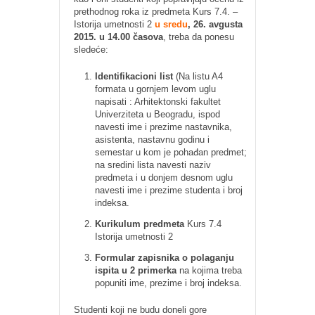
prethodnog roka iz predmeta Kurs 7.4. –
Istorija umetnosti 2
u sredu
, 26. avgusta
2015. u 14.00 časova
, treba da ponesu
sledeće:
Identifikacioni list
(Na listu A4
formata u gornjem levom uglu
napisati : Arhitektonski fakultet
Univerziteta u Beogradu, ispod
navesti ime i prezime nastavnika,
asistenta, nastavnu godinu i
semestar u kom je pohađan predmet;
na sredini lista navesti naziv
predmeta i u donjem desnom uglu
navesti ime i prezime studenta i broj
indeksa.
Kurikulum predmeta
Kurs 7.4
Istorija umetnosti 2
Formular zapisnika o polaganju
ispita u 2 primerka
na kojima treba
popuniti ime, prezime i broj indeksa.
Studenti koji ne budu doneli gore