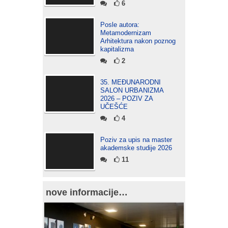
6
Posle autora:
Metamodernizam
Arhitektura nakon poznog
kapitalizma
2
35. MEĐUNARODNI
SALON URBANIZMA
2026 – POZIV ZA
UČEŠĆE
4
Poziv za upis na master
akademske studije 2026
11
nove informacije…