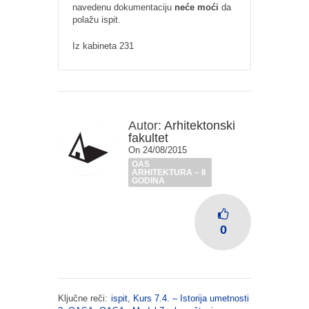
navedenu dokumentaciju
neće moći
da
polažu ispit.
Iz kabineta 231
Autor:
Arhitektonski
fakultet
On 24/08/2015
OAS
ARHITEKTURA – II
GODINA
0
Ključne reči:
ispit
,
Kurs 7.4. – Istorija umetnosti