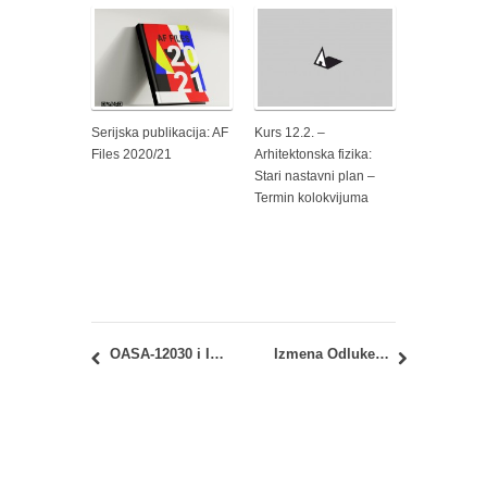
Serijska publikacija: AF
Kurs 12.2. –
Files 2020/21
Arhitektonska fizika:
Stari nastavni plan –
Termin kolokvijuma
OASA-12030 i IASA-12030 – Istorija moderne umetnosti i dizajna: Uvid u rezultate ispita
Izmena Odluke o formi i sadržaju prijemnog ispita za MAS – Arhitektura