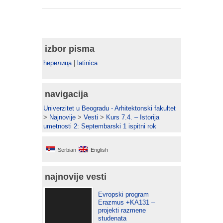
izbor pisma
ћирилица
|
latinica
navigacija
Univerzitet u Beogradu - Arhitektonski fakultet
>
Najnovije
>
Vesti
>
Kurs 7.4. – Istorija
umetnosti 2: Septembarski 1 ispitni rok
Serbian
English
najnovije vesti
Evropski program
Erazmus +KA131 –
projekti razmene
studenata