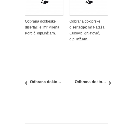
Odbrana doktorske
Odbrana doktorske
disertacije: mr Milena
disertacije: mr Nataša
Kordić, dipl.inž.arh.
Ćuković Ignjatović,
dipl.inž.arh.
Odbrana doktorske disertacije: Milena Grbić, dipl.inž.arh.
Odbrana doktorske disertacije: mr Radojko Obradović, dipl.građ.inž