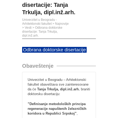
disertacije: Tanja
Trkulja, dipl.inž.arh.
Univerzitet u Beogradu -
Arhitektonski fakultet
>
Najnovije
>
Vesti
>
Odbrana doktorske
disertacije: Tanja Trkulja,
dipl.inž.arh.
Odbrana doktorske disertacije
Obaveštenje
Univerzitet u Beogradu – Arhitektonski
fakultet obaveštava sve zainteresovane
da će
Tanja Trkulja, dipl.inž.arh.
braniti
doktorsku disertaciju:
”Definisanje metodoloških principa
regeneracije napuštenih železničkih
koridora u Republici Srpskoj”
,