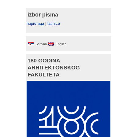
izbor pisma
ћирилица
|
latinica
Serbian
English
180 GODINA
ARHITEKTONSKOG
FAKULTETA