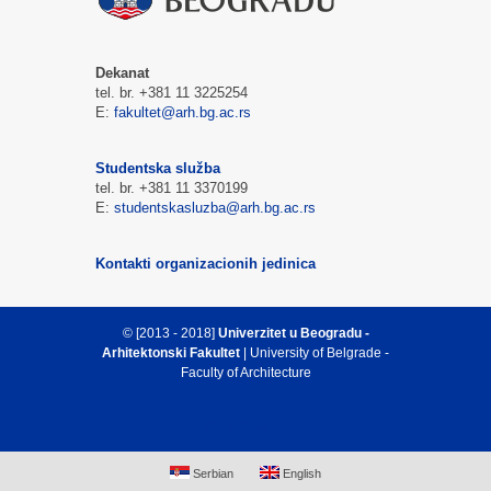
Dekanat
tel. br. +381 11 3225254
E:
fakultet@arh.bg.ac.rs
Studentska služba
tel. br. +381 11 3370199
E:
studentskasluzba@arh.bg.ac.rs
Kontakti organizacionih jedinica
© [2013 - 2018]
Univerzitet u Beogradu -
Arhitektonski Fakultet
| University of Belgrade -
Faculty of Architecture
Vrh strane
Serbian
English