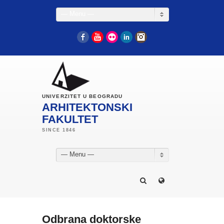
— Menu —
Facebook
YouTube
Flickr
LinkedIn
Instagram
UNIVERZITET U BEOGRADU
ARHITEKTONSKI
FAKULTET
— Menu —
Odbrana doktorske