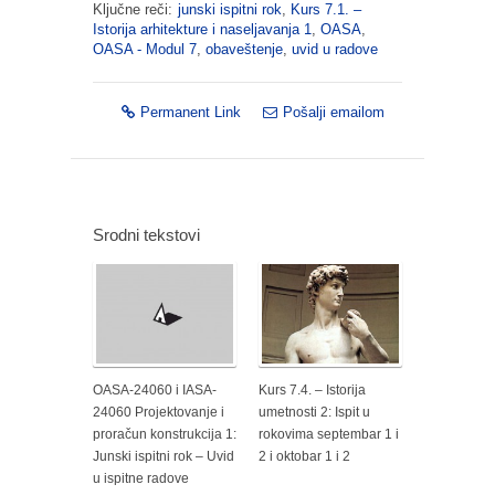
Ključne reči:
junski ispitni rok
,
Kurs 7.1. –
Istorija arhitekture i naseljavanja 1
,
OASA
,
OASA - Modul 7
,
obaveštenje
,
uvid u radove
Permanent Link
Pošalji emailom
Srodni tekstovi
OASA-24060 i IASA-
Kurs 7.4. – Istorija
24060 Projektovanje i
umetnosti 2: Ispit u
proračun konstrukcija 1:
rokovima septembar 1 i
Junski ispitni rok – Uvid
2 i oktobar 1 i 2
u ispitne radove