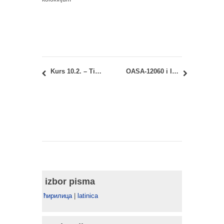
Kurs 10.2. – Tipologija objekata 2: Promenjen termin predaje seminarskog rada
OASA-12060 i IASA-12060 – Sinteza elemenata i sklopova – Projekat zidane zgrade: preuzimanje radova i konsultacije
izbor pisma
ћирилица
|
latinica