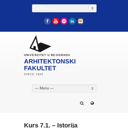
— Menu —
Facebook
YouTube
Flickr
LinkedIn
Instagram
UNIVERZITET U BEOGRADU
ARHITEKTONSKI
FAKULTET
— Menu —
Kurs 7.1. – Istorija