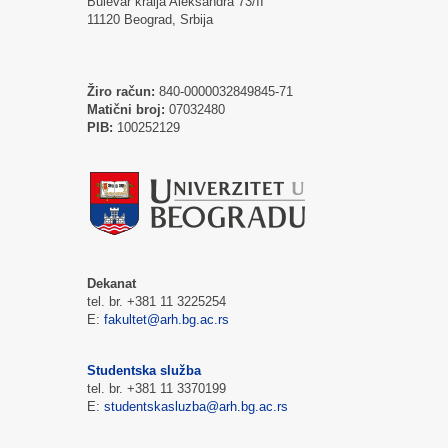
Bulevar kralja Aleksandra 73/II
11120 Beograd, Srbija
Žiro račun:
840-0000032849845-71
Matični broj:
07032480
PIB:
100252129
Dekanat
tel. br. +381 11 3225254
E:
fakultet@arh.bg.ac.rs
Studentska služba
tel. br. +381 11 3370199
E:
studentskasluzba@arh.bg.ac.rs