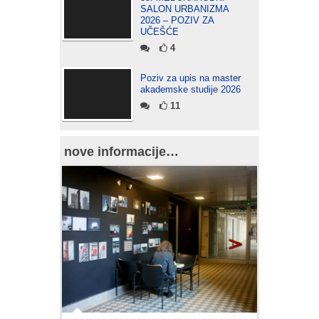
SALON URBANIZMA
2026 – POZIV ZA
UČEŠĆE
4
Poziv za upis na master
akademske studije 2026
11
nove informacije…