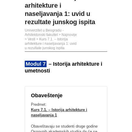
arhitekture i
naseljavanja 1: uvid u
rezultate junskog ispita
Univerzitet u Beogradu -
Arhitektonski fakultet
>
Najnovije
>
Vesti
>
Kurs 7.1. – Istorija
arhitekture i naseljavanja 1: uvid
u rezultate junskog ispita
Modul 7
– Istorija arhitekture i
umetnosti
Obaveštenje
Predmet:
Kurs 7.1. – Istorija arhitekture i
naseljavanja 1
Obaveštavaju se studenti druge godine
Osnovnih akademskih studija da će se