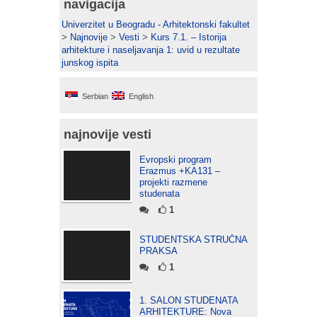
navigacija
Univerzitet u Beogradu - Arhitektonski fakultet
>
Najnovije
>
Vesti
>
Kurs 7.1. – Istorija
arhitekture i naseljavanja 1: uvid u rezultate
junskog ispita
Serbian
English
najnovije vesti
Evropski program
Erazmus +KA131 –
projekti razmene
studenata
1
STUDENTSKA STRUČNA
PRAKSA
1
1. SALON STUDENATA
ARHITEKTURE: Nova