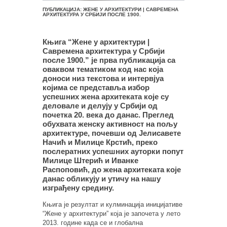
ПУБЛИКАЦИЈА: ЖЕНЕ У АРХИТЕКТУРИ | САВРЕМЕНА
АРХИТЕКТУРА У СРБИЈИ ПОСЛЕ 1900.
Књига “Жене у архитектури |
Савремена архитектура у Србији
после 1900.” је прва публикација са
оваквом тематиком код нас која
доноси низ текстова и интервјуа
којима се представља избор
успешних жена архитеката које су
деловале и делују у Србији од
почетка 20. века до данас. Преглед
обухвата женску активност на пољу
архитектуре, почевши од Јелисавете
Начић и Милице Крстић, преко
послератних успешних ауторки попут
Милице Штерић и Иванке
Распоповић, до жена архитеката које
данас обликују и утичу на нашу
изграђену средину.
Књига је резултат и кулминација иницијативе
“Жене у архитектури” која је започета у лето
2013. године када се и глобална