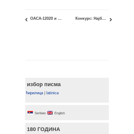
ОАСА-12020 и ИАСА-12020 – Историја модерне архитектуре и урбанизма: Први колоквијум
Конкурс: Најбоља технолошка иновација у Србији 2015.
избор писма
ћирилица
|
latinica
Serbian
English
180 ГОДИНА