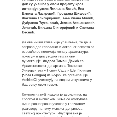
док су учешће у овом пројекту кроз
интервјуе узеле Љиљана Бакић, Ева
Ваништа Лазаревић, Гроздана Шишовић,
Жаклина Глигоријевић, Ања Ивана Милић,
Дубравка Ђукановић, Јелена Атанацковић
Јеличић, Биљана Глигоријевић и Снежана
Веснић.
Да ова иницијатива није усамљена, те да је
заправо део глобалног и локалног покрета за
освешћење положаја жена у архитектури,
показују и два уводна текста ове
публикације.
Андреа Тамаш Дачић
са
Архитектонског департмана Техничког
Универзитета у Новом Саду и
Шеј Гилиган
(Shea Gilligan)
из њујоршке организације
ArchiteXX учествују са својим искуствима у
бављењу овом темом.
Комплетна публикација је двојезична, на
српском и енглеском, чиме се омогућава
њено равноправно учешће у глобалном
разговору на тему женског доприноса
светској архитектури. Илустрована је