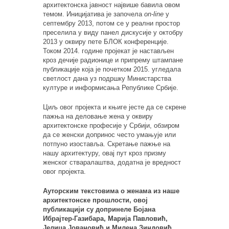
архитектонска јавност највише бавила овом
темом. Иницијатива је започела
on-line
у
септембру 2013, потом се у реални простор
преселила у виду панел дискусије у октобру
2013 у оквиру пете БЛОК конференције.
Током 2014. године пројекат је настављен
кроз дечије радионице и припрему штампане
публикације која је почетком 2015. угледала
светлост дана уз подршку Министарства
културе и информисања Републике Србије.
Циљ овог пројекта и књиге јесте да се скрене
пажња на деловање жена у оквиру
архитектонске професије у Србији, обзиром
да се женски допринос често умањује или
потпуно изоставља. Скретање пажње на
нашу архитектуру, овај пут кроз призму
женског стваралаштва, додатна је вредност
овог пројекта.
Ауторским текстовима о женама из наше
архитектонске прошлости, овој
публикацији су допринеле Бојана
Ибрајтер-Газибара, Марија Павловић,
Јелица Јовановић и Милена Зиндовић,