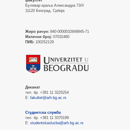
факултет
Булевар краља Александра 73/II
11120 Београд, Србија
Жиро рачун:
840-0000032849845-71
Матични број:
07032480
ПИБ:
100252129
Деканат
тел. бр. +381 11 3225254
Е:
fakultet@arh.bg.ac.rs
Студентска служба
тел. бр. +381 11 3370199
Е:
studentskasluzba@arh.bg.ac.rs