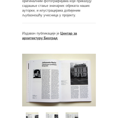
оригиналним фотографијама које приказују
садашње стање значајних објеката наших
ауторки, и илустрацијама добијеним
љубазношћу учесница у пројекту.
Издавач публикације је
Центар за
архитектуру Београд