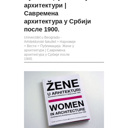
архитектури |
Савремена
архитектура у Србији
после 1900.
Univerzitet u Beogradu -
Arhitektonski fakultet
>
Најновије
>
Вести
>
Публикација: Жене у
архитектури | Савремена
архитектура у Србији после
1900.