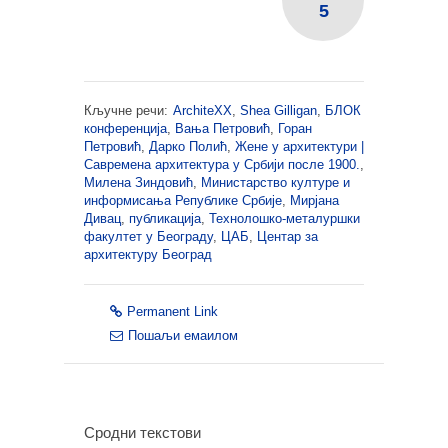
5
Кључне речи:
ArchiteXX
,
Shea Gilligan
,
БЛОК
конференција
,
Вања Петровић
,
Горан
Петровић
,
Дарко Полић
,
Жене у архитектури |
Савремена архитектура у Србији после 1900.
,
Милена Зиндовић
,
Министарство културе и
информисања Републике Србије
,
Мирјана
Дивац
,
публикација
,
Технолошко-металуршки
факултет у Београду
,
ЦАБ
,
Центар за
архитектуру Београд
Permanent Link
Пошаљи емаилом
Сродни текстови