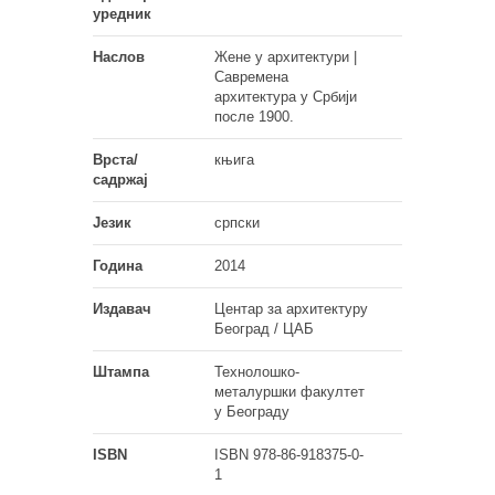
уредник
Наслов
Жене у архитектури |
Савремена
архитектура у Србији
после 1900.
Врста/
књига
садржај
Језик
српски
Година
2014
Издавач
Центар за архитектуру
Београд / ЦАБ
Штампа
Технолошко-
металуршки факултет
у Београду
ISBN
ISBN 978-86-918375-0-
1