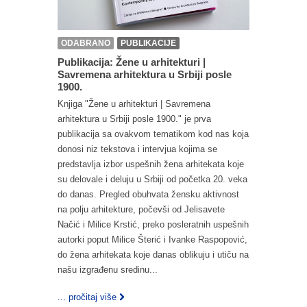
ODABRANO
PUBLIKACIJE
Publikacija: Žene u arhitekturi |
Savremena arhitektura u Srbiji posle
1900.
Knjiga "Žene u arhitekturi | Savremena
arhitektura u Srbiji posle 1900." je prva
publikacija sa ovakvom tematikom kod nas koja
donosi niz tekstova i intervjua kojima se
predstavlja izbor uspešnih žena arhitekata koje
su delovale i deluju u Srbiji od početka 20. veka
do danas. Pregled obuhvata žensku aktivnost
na polju arhitekture, počevši od Jelisavete
Načić i Milice Krstić, preko posleratnih uspešnih
autorki poput Milice Šterić i Ivanke Raspopović,
do žena arhitekata koje danas oblikuju i utiču na
našu izgrađenu sredinu...
... pročitaj više