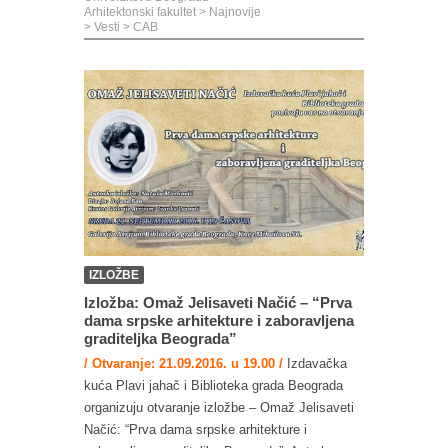
Arhitektonski fakultet
>
Najnovije
>
Vesti
>
CAB
IZLOŽBE
Izložba: Omaž Jelisaveti Načić – “Prva
dama srpske arhitekture i zaboravljena
graditeljka Beograda”
/ Otvaranje: 21.09.2016. u 19.00 /
Izdavačka
kuća Plavi jahač i Biblioteka grada Beograda
organizuju otvaranje izložbe – Omaž Jelisaveti
Načić: “Prva dama srpske arhitekture i