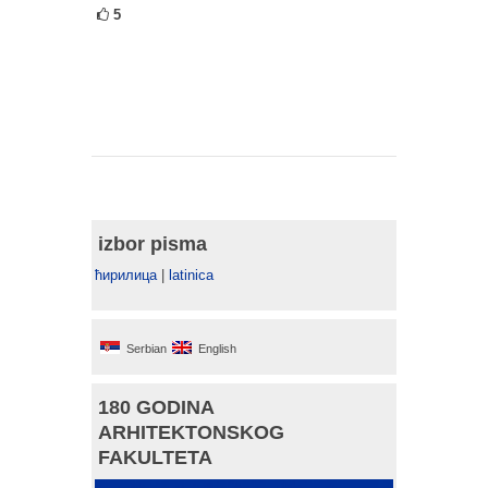
5
izbor pisma
ћирилица
|
latinica
Serbian
English
180 GODINA
ARHITEKTONSKOG
FAKULTETA