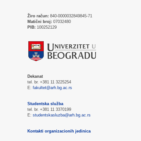
Žiro račun:
840-0000032849845-71
Matični broj:
07032480
PIB:
100252129
Dekanat
tel. br. +381 11 3225254
E:
fakultet@arh.bg.ac.rs
Studentska služba
tel. br. +381 11 3370199
E:
studentskasluzba@arh.bg.ac.rs
Kontakti organizacionih jedinica