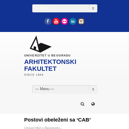
— Menu —
Facebook
YouTube
Flickr
LinkedIn
Instagram
UNIVERZITET U BEOGRADU
ARHITEKTONSKI
FAKULTET
— Menu —
Postovi obeleženi sa ‘CAB’
Univerzitet u Beogradu -