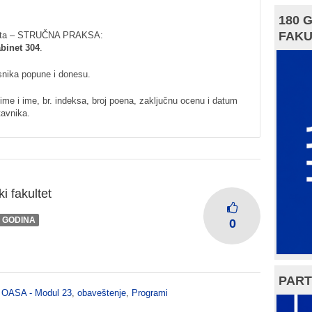
180 
FAKU
ispita – STRUČNA PRAKSA:
abinet 304
.
snika popune i donesu.
me i ime, br. indeksa, broj poena, zaključnu ocenu i datum
tavnika.
i fakultet
I GODINA
0
PART
,
OASA - Modul 23
,
obaveštenje
,
Programi