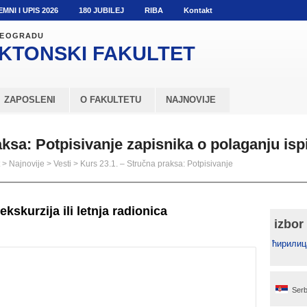
EMNI I UPIS 2026
180 JUBILEJ
RIBA
Kontakt
 BEOGRADU
KTONSKI
FAKULTET
ZAPOSLENI
O FAKULTETU
NAJNOVIJE
ksa: Potpisivanje zapisnika o polaganju isp
>
Najnovije
>
Vesti
>
Kurs 23.1. – Stručna praksa: Potpisivanje
kskurzija ili letnja radionica
izbor
ћирилиц
Serb