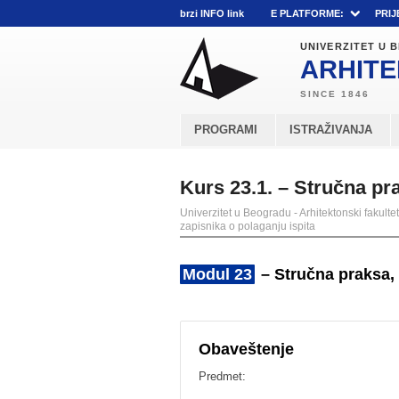
brzi INFO link
E PLATFORME:
PRIJ
UNIVERZITET U
ARHITE
PROGRAMI
ISTRAŽIVANJA
Kurs 23.1. – Stručna pra
Univerzitet u Beogradu - Arhitektonski fakultet
zapisnika o polaganju ispita
Modul 23
– Stručna praksa, e
Obaveštenje
Predmet: