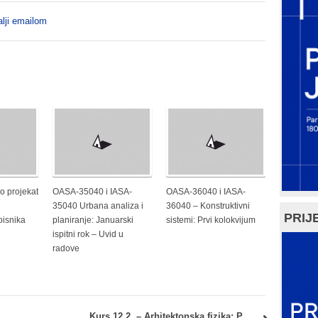
lji emailom
io projekat
OASA-35040 i IASA-
OASA-36040 i IASA-
35040 Urbana analiza i
36040 – Konstruktivni
PRIJE
pisnika
planiranje: Januarski
sistemi: Prvi kolokvijum
ispitni rok – Uvid u
radove
 – Organizacija: Potpisivanje zapisnika
Kurs 12.2. – Arhitektonska fizika: Potpisivanje zapisnika i uvid u potfolio