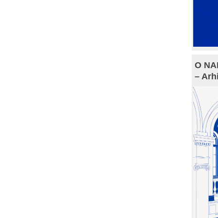
O NAM
– Arh