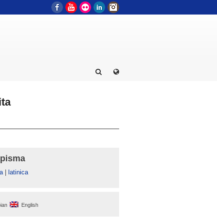
Facebook
YouTube
Flickr
LinkedIn
Instagram
ita
 pisma
а
|
latinica
ian
English