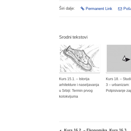
Širi dalje:
Permanent Link
Poša
Srodni tekstovi
Kurs 15.1. – Istorija
Kurs 18. – Stud
arhitekture i naseljavanja
3 – urbanizam:
u Srbiji: Termin prvog
Potpisivanje za
kolokvijuma
Kurs 16.2. – Ekonomika, Kurs 16.3. – Regulativa i Kurs 22.2.